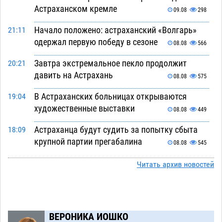
Астраханском кремле
09.08
298
Начало положено: астраханский «Волгарь»
21:11
одержал первую победу в сезоне
08.08
566
Завтра экстремальное пекло продолжит
20:21
давить на Астрахань
08.08
575
В Астраханских больницах открываются
19:04
художественные выставки
08.08
449
Астраханца будут судить за попытку сбыта
18:09
крупной партии прегабалина
08.08
545
Игорь Мартынов вручил награды тренерам и
16:58
Читать архив новостей
учителям физкультуры Камызякского района
08.08
385
Ветеран из Астрахани отметил столетний
15:32
ВЕРОНИКА ИОШКО
юбилей
08.08
602