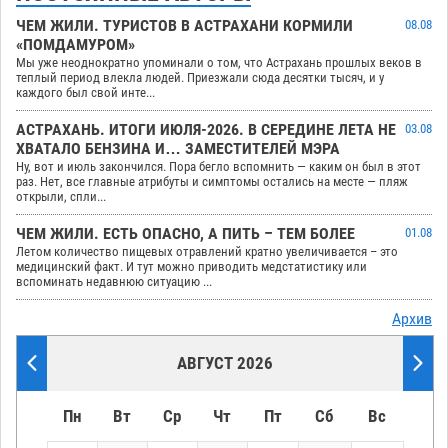
ЧЕМ ЖИЛИ. ТУРИСТОВ В АСТРАХАНИ КОРМИЛИ
08.08
«ПОМДАМУРОМ»
Мы уже неоднократно упоминали о том, что Астрахань прошлых веков в
теплый период влекла людей. Приезжали сюда десятки тысяч, и у
каждого был свой инте...
АСТРАХАНЬ. ИТОГИ ИЮЛЯ-2026. В СЕРЕДИНЕ ЛЕТА НЕ
03.08
ХВАТАЛО БЕНЗИНА И… ЗАМЕСТИТЕЛЕЙ МЭРА
Ну, вот и июль закончился. Пора бегло вспомнить — каким он был в этот
раз. Нет, все главные атрибуты и симптомы остались на месте — пляж
открыли, спли...
ЧЕМ ЖИЛИ. ЕСТЬ ОПАСНО, А ПИТЬ – ТЕМ БОЛЕЕ
01.08
Летом количество пищевых отравлений кратно увеличивается – это
медицинский факт. И тут можно приводить медстатистику или
вспоминать недавнюю ситуацию ...
Архив
АВГУСТ 2026
Пн
Вт
Ср
Чт
Пт
Сб
Вс