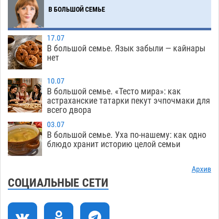
В БОЛЬШОЙ СЕМЬЕ
Погибший на Донбассе волонтер из Астрахани
14:19
стал героем мурала
08.08
565
17.07
В большой семье. Язык забыли — кайнары
Подросток, перебегавший дорогу вне
13:10
нет
перехода, попал под колеса авто в Астрахани
08.08
696
10.07
В большой семье. «Тесто мира»: как
Астраханский следком помог подростку
12:02
астраханские татарки пекут эчпочмаки для
получить зарплату за честный труд
всего двора
08.08
468
03.07
В большой семье. Уха по-нашему: как одно
Фаворитская ноша: астраханские
10:51
блюдо хранит историю целой семьи
гандболисты крупно проиграли пермякам
08.08
434
Архив
СОЦИАЛЬНЫЕ СЕТИ
Лидеры чеченской диаспоры в Астрахани
09:00
осудили выходку молодого лихача с улицы
Никольской
08.08
958