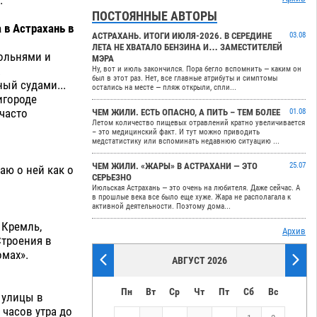
.
ПОСТОЯННЫЕ АВТОРЫ
 в Астрахань в
АСТРАХАНЬ. ИТОГИ ИЮЛЯ-2026. В СЕРЕДИНЕ
03.08
ЛЕТА НЕ ХВАТАЛО БЕНЗИНА И… ЗАМЕСТИТЕЛЕЙ
ольнями и
МЭРА
.
Ну, вот и июль закончился. Пора бегло вспомнить — каким он
был в этот раз. Нет, все главные атрибуты и симптомы
ый судами...
остались на месте — пляж открыли, спли...
игороде
 часто
ЧЕМ ЖИЛИ. ЕСТЬ ОПАСНО, А ПИТЬ – ТЕМ БОЛЕЕ
01.08
Летом количество пищевых отравлений кратно увеличивается
– это медицинский факт. И тут можно приводить
медстатистику или вспоминать недавнюю ситуацию ...
ЧЕМ ЖИЛИ. «ЖАРЫ» В АСТРАХАНИ — ЭТО
25.07
аю о ней как о
СЕРЬЕЗНО
Июльская Астрахань — это очень на любителя. Даже сейчас. А
в прошлые века все было еще хуже. Жара не располагала к
активной деятельности. Поэтому дома...
 Кремль,
Архив
Строения в
омах».
АВГУСТ 2026
Пн
Вт
Ср
Чт
Пт
Сб
Вс
 улицы в
 часов утра до