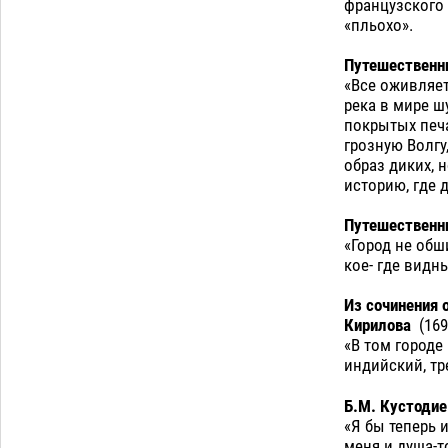
французского 
«пльохо».
Путешественни
«Все оживляет
река в мире ш
покрытых печа
грозную Волгу
образ диких, 
историю, где 
Путешественни
«Город не обш
кое- где видн
Из сочинения 
Кирилова
(169
«В том городе
индийский, тр
Б.М. Кустодие
«Я бы теперь 
меня и душа-т