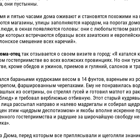
а, они пустынны.
мя и пятью часами дома оживают и становятся похожими на
ются магазины, улицы заполняются народом, на порогах дом
 люди, в окнах появляются головы: они с любопытством раз
ди которых встречаются образцы всех азиатских и европейски
лонское смешение всех наречий».
Дюма-отец
так отзывается о своем визите в город: «Я катался 
ом гостеприимстве во всех волжских провинциях. Но они тус
ве, кроме обедов и ужинов, приемов и гуляний, салонов и т
ся бараньими курдюками весом в 14 фунтов, вареньем из ро
репом, фаршированным черепахами. Ему не понравилась вод
шлык из осетрины, он стрелял гусей и готовил матлот из рак
блюд» и требовал верблюжью отбивную. Этот старый кудрявы
 лица рассыпал направо и налево мадригалы и собирал щедр
щен этим «щедрым деспотизмом» и якобы вполне искренне 
зенного гостеприимства и радушие за широчайшую свободу н
ка».
уз Дюма, перед которым все приплясывали и щеголяли знани