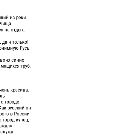
ющий из реки
лчища
я на отдых.
 да и только!
приимную Русь.
своих синих
мящихся труб,
чень красива.
ель
 о городе
Как русский он
рого в России
о город-купец,
ржал»
 служа