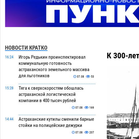
НОВОСТИ КРАТКО
К 300-ле
Игорь Редькин проинспектировал
16:24
коммунальную готовность
астраханского земельного массива
для льготников
07.08
53
Тяга к сверхскоростям обошлась
15:28
астраханской логистической
компании в 400 тысяч рублей
07.08
169
Астраханские кутилы сменили барные
14:44
стойки на полицейские дежурки
07.08
207