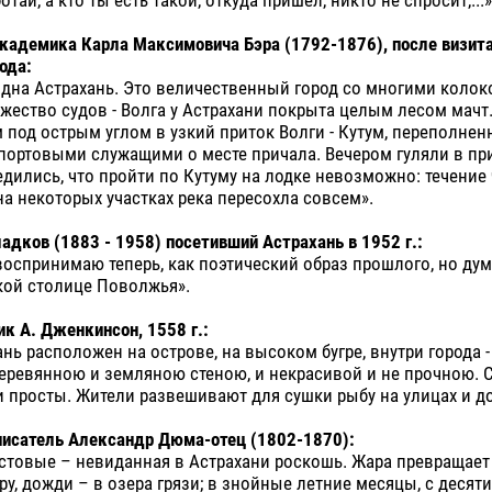
отай, а кто ты есть такой, откуда пришел, никто не спросит,...»
кадемика Карла Максимовича Бэра (1792-1876), после визита
ода:
дна Астрахань. Это величественный город со многими колок
ество судов - Волга у Астрахани покрыта целым лесом мачт
под острым углом в узкий приток Волги - Кутум, переполненн
портовыми служащими о месте причала. Вечером гуляли в пр
едились, что пройти по Кутуму на лодке невозможно: течение
на некоторых участках река пересохла совсем».
ладков (1883 - 1958) посетивший Астрахань в 1952 г.:
воспринимаю теперь, как поэтический образ прошлого, но дум
кой столице Поволжья».
к А. Дженкинсон, 1558 г.:
ань расположен на острове, на высоком бугре, внутри города -
еревянною и земляною стеною, и некрасивой и не прочною. 
и просты. Жители развешивают для сушки рыбу на улицах и д
писатель Александр Дюма-отец (1802-1870):
товые – невиданная в Астрахани роскошь. Жара превращает
у, дожди – в озера грязи; в знойные летние месяцы, с десяти