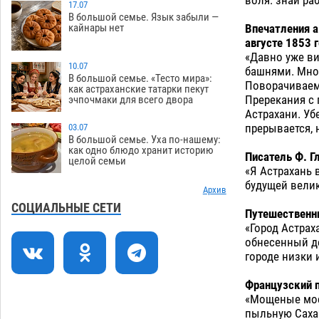
воля: знай раб
17.07
В большой семье. Язык забыли —
На Всероссийской Спартакиаде
10:02
Впечатления а
кайнары нет
астраханские гандболисты уступили
августе 1853 г
казанским «драконам»
07.08
215
«Давно уже ви
10.07
башнями. Множ
Все пострадавшие при пожаре на
09:25
В большой семье. «Тесто мира»:
Поворачиваем 
как астраханские татарки пекут
Краснодарской в Астрахани
Пререкания с 
эчпочмаки для всего двора
скончались
07.08
1135
Астрахани. Уб
прерывается, 
03.07
Астраханский суд оценил четыре удара
08:47
В большой семье. Уха по-нашему:
по голове полицейского в сто тысяч
как одно блюдо хранит историю
Писатель Ф. Г
целой семьи
рублей
07.08
294
«Я Астрахань 
будущей вели
Завтра астраханская жара вновь
Архив
19:36
приблизится к 40-градусному пределу
СОЦИАЛЬНЫЕ СЕТИ
Путешественни
06.08
450
«Город Астрах
обнесенный д
В Астрахани впервые открыли смену
18:57
городе низки 
по теории игр
06.08
415
Французский 
В пятницу без электричества окажутся
18:23
«Мощеные мос
Астрахань, Ахтубинск и 6 поселений
пыльную Сахар