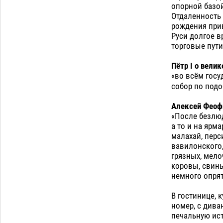
опорной базой
Отдаленность 
рождения при
Руси долгое в
торговые пут
Пётр I о вели
«во всём госу
собор по подо
Алексей Феофи
«После безлюд
а то и на ярм
малахай, перс
вавилонского,
грязных, мело
коровы, свинь
немного опрят
В гостинице, 
номер, с дива
печальную ист