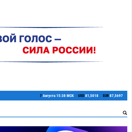
7
Августа
15:38 МСК
USD
81,5018
EUR
87,5697