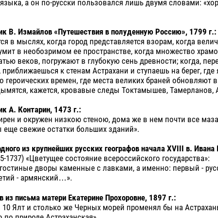
языка, а он по-русски пользовался лишь двумя словами: «хо
к В. Измайлов «Путешествия в полуденную Россию», 1799 г.:
ся в мыслях, когда город представляется взорам, когда вели
умит в необозримом ее пространстве, когда множество храмо
тью веков, погружают в глубокую сень древности; когда, пер
, приближаешься к стенам Астрахани и ступаешь на берег, где
но героических времен, где места великих браней обновляют 
дымятся, кажется, кровавые следы Токтамышев, Тамерланов, 
к А. Контарин, 1473 г.:
ирен и окружен низкою стеною, дома же в нем почти все маза
ы еще свежие остатки больших зданий».
одного из крупнейших русских географов начала XVIII в.
Ивана 
5-1737) «Цветущее состояние всероссийского государства»:
 гостиные дворы каменные с лавками, а именно: первый - русс
етий - армянский…».
в из письма матери Екатерине Прохоровне, 1897 г.:
и 10 Ялт и столько же Черных морей променял бы на Астрахань
о по природе Астраханская».