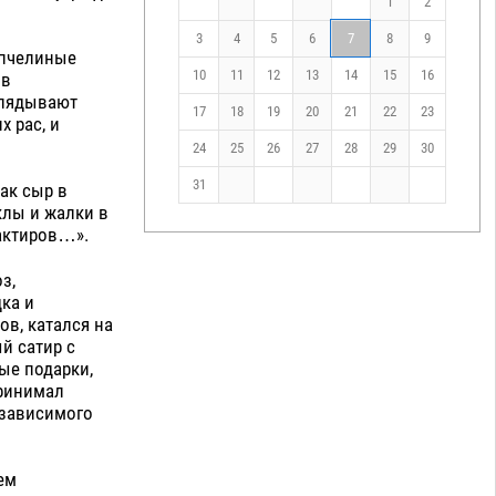
1
2
3
4
5
6
7
8
9
 пчелиные
10
11
12
13
14
15
16
ов
глядывают
17
18
19
20
21
22
23
х рас, и
24
25
26
27
28
29
30
31
как сыр в
клы и жалки в
рактиров…».
з,
ка и
ов, катался на
й сатир с
ые подарки,
принимал
езависимого
ем