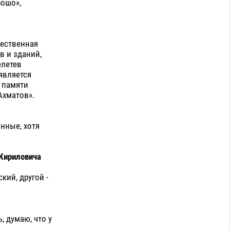
рошо»,
чественная
в и зданий,
елетев
 является
в памяти
Ахматов».
нные, хотя
Кириловича
кий, другой -
, думаю, что у