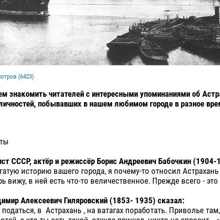
мотров (
6423
)
м знакомить читателей с интересными упоминаниями об Астр
личностей, побывавших в нашем любимом городе в разное вр
аты
ст СССР, актёр и режиссёр Борис Андреевич Бабочкин (1904-
гатую историю вашего города, я почему-то относил Астрахан
ь вижу, в ней есть что-то величественное. Прежде всего - это 
имир Алексеевич Гиляровский (1853- 1935) сказал:
 податься, в Астрахань , на ватагах поработать. Приволье там