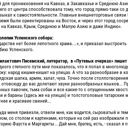
 для проникновения на Кавказ, в Закавказье и Среднюю Азию
его от центра способствовала тому, что город прямо-таки со 
выкал к самостоятельности. Главные внешнеторговые связи
ремя были ориентированы на Восток, и через этот город сос
и на Кавказ, Крым, Среднюю и Малую Азию и даже Индию».
колепии Успенского собора:
дарстве нет более лепотного храма…», и приказал выстроить 
бию Успенского.
лактович Писемский, литератор, в «Путевых очерках» пишет 
ного степного пути мне показалось, что я попал в многолюд
арку: народ кишмя-кишит на улицах. А что за разнообразие в к
идская шапка, армяк, халат, чуха. Точно после столпотворения
 отовсюду до вас долетают звуки разнообразных языков... П
чных лавочек, тьма собак и все какие-то с опущенными хвост
и и бараны (здесь же на улицах) и толстоголовые татарские 
нее и красивее свиней...
куда меня привезли, отвели мне, как водится, сыроватый и т
ном, со столом и картинами, которые на сей раз изображали 
орию Фауста и Маргариты... Дай мне, братец, есть, - сказал 