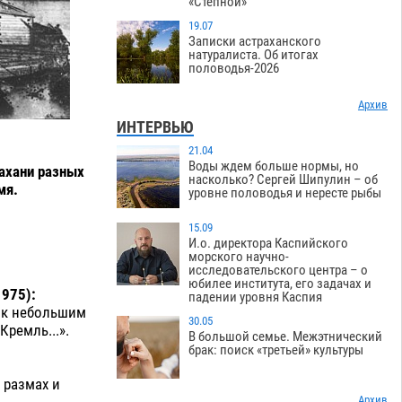
«Степной»
19.07
Записки астраханского
натуралиста. Об итогах
половодья-2026
Архив
ИНТЕРВЬЮ
21.04
Воды ждем больше нормы, но
ахани разных
насколько? Сергей Шипулин – об
емя.
уровне половодья и нересте рыбы
15.09
И.о. директора Каспийского
морского научно-
исследовательского центра – о
юбилее института, его задачах и
1975):
падении уровня Каспия
ь к небольшим
30.05
Кремль...».
В большой семье. Межэтнический
брак: поиск «третьей» культуры
, размах и
Архив