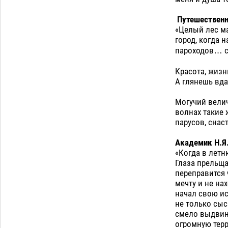
Путешественни
«Целый лес ма
город, когда 
пароходов… сл
Красота, жизн
А глянешь вда
Могучий велич
волнах такие 
парусов, снаст
Академик Н.Я.
«Когда в летн
Глаза прельща
переправится ч
мечту и не на
начал свою ис
не только сыс
смело выдвину
огромную терр