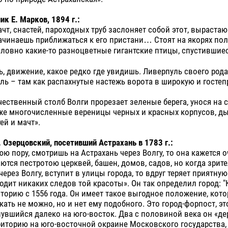
к Е. Марков, 1894 г.:
чт, снастей, пароходных труб заслоняет собой этот, выраста
начинаешь приближаться к его пристани… Стоят на якорях по
овно какие-то разноцветные гигантские птицы, спустившиес
ь, движение, какое редко где увидишь. Ливерпуль своего рода,
ль – там как распахнутые настежь ворота в широкую и госте
ественный столб Волги прорезает зеленые берега, унося на 
же многочисленные вереницы черных и красных корпусов, ды
ей и мачт».
 Озерцовский, посетивший Астрахань в 1783 г.:
юю пору, смотришь на Астрахань через Волгу, то она кажется о
ются пестротою церквей, башен, домов, садов, но когда зрит
ерез Волгу, вступит в улицы города, то вдруг теряет приятную
ходит никаких следов той красоты». Он так определил город: "
торию с 1556 года. Он имеет такое выгодное положение, кото
кать не можно, но и нет ему подобного. Это город-форпост, эт
вшийся далеко на юго-восток. Два с половиной века он «де
иторию на юго-восточной окраине Московского государства,