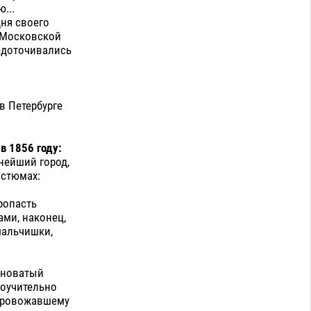
...
дня своего
 Московской
редоточивались
в Петербурге
в 1856 году:
нейший город,
остюмах:
ропасть
ами, наконец,
мальчишки,
емноватый
поучительно
я провожавшему