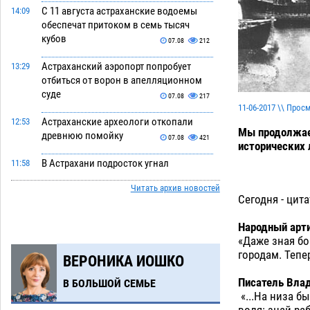
С 11 августа астраханские водоемы
14:09
обеспечат притоком в семь тысяч
кубов
07.08
212
Астраханский аэропорт попробует
13:29
отбиться от ворон в апелляционном
суде
07.08
217
11-06-2017 \\ Прос
Астраханские археологи откопали
12:53
Мы продолжае
древнюю помойку
07.08
421
исторических 
В Астрахани подросток угнал
11:58
мотоцикл и похитил чужие мобильник
Читать архив новостей
с банковскими картами
07.08
251
Сегодня - цит
Астраханцев ждут на парковом газоне
11:20
Народный арти
с призами и эрмитажными котами
«Даже зная бо
07.08
214
городам. Тепер
ВЕРОНИКА ИОШКО
Астраханский суд встал на сторону
10:43
Писатель Влад
В БОЛЬШОЙ СЕМЬЕ
МЧС в споре за возврат униформы
«...На низа бы
07.08
289