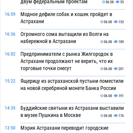
двум федеральным проектам
06.08
55
Модное дефиле собак и кошек пройдет в
16:59
Астрахани
06.08
153
Огромного сома вытащили из Волги на
16:36
набережной в Астрахани
06.08
189
Предприниматели с рынка Жилгородок в
16:02
Астрахани продолжают не верить, что их
торговые точки снесут
06.08
201
Ящерицу из астраханской пустыни поместили
15:22
на новой серебряной монете Банка России
06.08
191
Буддийские святыни из Астрахани выставили
14:35
в музее Пушкина в Москве
06.08
176
Мэрия Астрахани переводит городские
13:50