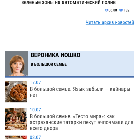
зеленые зоны на автоматический полив
06.08
182
Скончался второй ребенок после пожара в
Читать архив новостей
13:13
Астрахани
06.08
483
Астраханские гандболисты с крупной победы
12:49
стартовали на Всероссийской Спартакиаде
ВЕРОНИКА ИОШКО
06.08
238
В БОЛЬШОЙ СЕМЬЕ
В астраханском селе невестка изрешетила
12:16
машину свекрови
06.08
356
17.07
В большой семье. Язык забыли — кайнары
Астраханские приставы выдворили 12
11:45
нет
нелегалов прямым рейсом из Шереметьево
06.08
221
10.07
В большой семье. «Тесто мира»: как
Как астраханцы назвали своих детей в июле
11:08
астраханские татарки пекут эчпочмаки для
всего двора
06.08
249
03.07