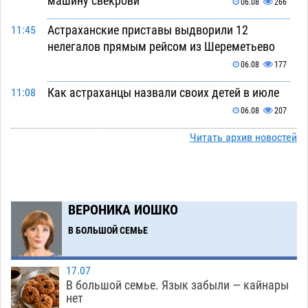
машину свекрови
06.08
266
Астраханские приставы выдворили 12
11:45
нелегалов прямым рейсом из Шереметьево
06.08
177
Как астраханцы назвали своих детей в июле
11:08
06.08
207
В Астрахани несовершеннолетнему дали
Читать архив новостей
10:30
условные 1,5 года за найденные 200 г
растения с наркотой
06.08
208
Астраханский детский омбудсмен помогла
09:54
ВЕРОНИКА ИОШКО
многодетному отцу вернуть родительские
В БОЛЬШОЙ СЕМЬЕ
права
06.08
308
В Астрахани купеческий банк укроют новой
09:13
17.07
крышей за шестнадцать миллионов
В большой семье. Язык забыли — кайнары
нет
06.08
332