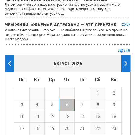
Летом количество пищевых отравлений кратно увеличивается – это
медицинский факт. И тут можно приводить медстатистику или
вспоминать недавнюю ситуацию ...
ЧЕМ ЖИЛИ. «ЖАРЫ» В АСТРАХАНИ — ЭТО СЕРЬЕЗНО
25.07
Июльская Астрахань — это очень на любителя. Даже сейчас. А в прошлые
века все было еще хуже. Жара не располагала к активной деятельности.
Поэтому дома...
Архив
АВГУСТ 2026
Пн
Вт
Ср
Чт
Пт
Сб
Вс
1
2
3
4
5
6
7
8
9
10
11
12
13
14
15
16
17
18
19
20
21
22
23