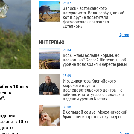
26.07
Записки астраханского
натуралиста. Волк-горбун, дикий
кот и другие посетители
фотоловушек заказника
«Степной»
Архив
ИНТЕРВЬЮ
21.04
Воды ждем больше нормы, но
насколько? Сергей Шипулин – об
уровне половодья и нересте рыбы
15.09
И.о. директора Каспийского
морского научно-
бы в 10 кг в
исследовательского центра – о
ече с
юбилее института, его задачах и
!".
падении уровня Каспия
30.05
В большой семье. Межэтнический
уждения
брак: поиск «третьей» культуры
зана в 10 кг.
одного
плюс для
Архив