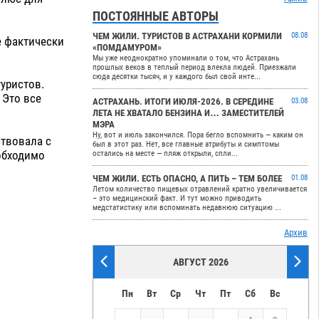
ПОСТОЯННЫЕ АВТОРЫ
ЧЕМ ЖИЛИ. ТУРИСТОВ В АСТРАХАНИ КОРМИЛИ
08.08
е фактически
«ПОМДАМУРОМ»
Мы уже неоднократно упоминали о том, что Астрахань
прошлых веков в теплый период влекла людей. Приезжали
сюда десятки тысяч, и у каждого был свой инте...
туристов.
 Это все
АСТРАХАНЬ. ИТОГИ ИЮЛЯ-2026. В СЕРЕДИНЕ
03.08
ЛЕТА НЕ ХВАТАЛО БЕНЗИНА И… ЗАМЕСТИТЕЛЕЙ
МЭРА
Ну, вот и июль закончился. Пора бегло вспомнить — каким он
ствовала с
был в этот раз. Нет, все главные атрибуты и симптомы
еобходимо
остались на месте — пляж открыли, спли...
ЧЕМ ЖИЛИ. ЕСТЬ ОПАСНО, А ПИТЬ – ТЕМ БОЛЕЕ
01.08
Летом количество пищевых отравлений кратно увеличивается
– это медицинский факт. И тут можно приводить
медстатистику или вспоминать недавнюю ситуацию ...
Архив
АВГУСТ 2026
Пн
Вт
Ср
Чт
Пт
Сб
Вс