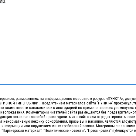
И2
ериалов, размещенных на информационно-новостном ресурсе «ПУНКТ-А», допус
ИВНОЙ ГИПЕРСЫЛКИ. Перед чтением материалов сайта "ПУНКТ-А" проконсульти
 по возможности ознакомьтесь с инструкцией по применению всех упомянутых 
отивопоказания. Комментарии читателей сайта размещаются без предварительно
дакция оставляет за собой право удалить их с сайта или отредактировать, если
т ненормативную лексику, оскорбления, призывы к насилию, являются злоупо
 информации или нарушением иных требований закона. Материалы с плашками
, "Партнерский материал", "Политические новости", "Пресс - релиз" публикуются 