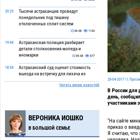
Тысячи астраханцев проведут
20:25
понедельник под тишину
отключенных сплит-систем
09.08
1133
Астраханская полиция разбирает
19:44
детали столкновения мопеда и
иномарки
09.08
677
Астраханский суд оценит стоимость
18:54
выезда на встречку для лихача из
28-04-2017 \\ Прос
вирусного видео
09.08
544
Читать архив новостей
В России для 
Астрахань осталась без новой
17:53
день, сообщил
многоэтажки из-за исчезнувших
участниками э
капиталов
09.08
3397
ВЕРОНИКА ИОШКО
Астраханский рынок труда оценил
16:58
"На сайте мин
сварщиков дороже инженеров
приказ о введ
В БОЛЬШОЙ СЕМЬЕ
09.08
549
Я считаю, что
человека. Над