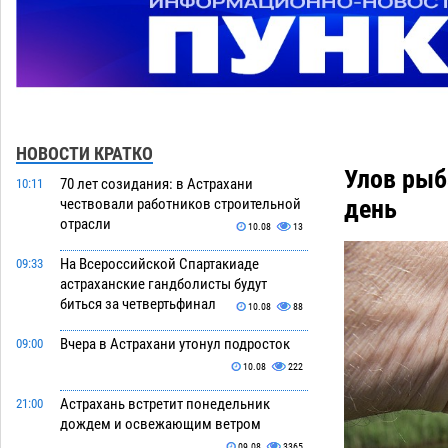
НОВОСТИ КРАТКО
Улов рыб
70 лет созидания: в Астрахани
10:11
день
чествовали работников строительной
отрасли
10.08
13
На Всероссийской Спартакиаде
09:33
астраханские гандболисты будут
биться за четвертьфинал
10.08
88
Вчера в Астрахани утонул подросток
09:00
10.08
222
Астрахань встретит понедельник
21:00
дождем и освежающим ветром
09.08
3365