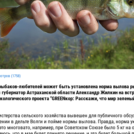
мотров (
1758
)
рыбаков-любителей может быть установлена норма вылова ры
 губернатор Астраханской области Александр Жилкин на встр
кологического проекта "GREENкор: Расскажи, что мир зеленый
истерства сельского хозяйства вывешен для публичного обс
ении в дельте Волги и пойме нормы вылова. Правда, норма ука
 это многовато, например, при Советском Союзе было 5 кг на 
еюсь, что в мае будет принято решение, и это будет большой 