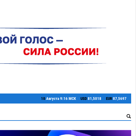
10
Августа
9:16 МСК
USD
81,5018
EUR
87,5697