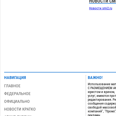
НОВОСТИ СМ
09.08
1361
Новости smi2.ru
Начало положено: астраханский
21:11
«Волгарь» одержал первую победу в
сезоне
08.08
777
Загрузить еще
НАВИГАЦИЯ
ВАЖНО!
Использование мат
ГЛАВНОЕ
С РАЗМЕЩЕНИЕМ АКТ
юристом и врачом,
ФЕДЕРАЛЬНОЕ
услуг; имеются пр
редактирования. Ре
ОФИЦИАЛЬНО
сообщения содержа
свободой массовой
НОВОСТИ КРАТКО
компаний", "Промо"
рекламы.