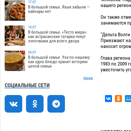
В день арбуза гуляющих астраханцев
17.07
15:25
нашего регион
В большой семье. Язык забыли —
ждет безалкогольная набережная
кайнары нет
09.08
483
Он также отме
занимаются 
Поездка в автобусе загнала
14:12
10.07
жительницу Астрахани в кредитную
В большой семье. «Тесто мира»:
"Дельта Волги
как астраханские татарки пекут
яму
09.08
1097
Приезжают на 
эчпочмаки для всего двора
наносит огром
Астраханцев зовут смотреть на
13:08
03.07
падающие звезды и загадывать
В большой семье. Уха по-нашему:
Глава региона
желания
как одно блюдо хранит историю
09.08
443
1983 по 2009 
целой семьи
ужесточить уг
Тысячи астраханцев останутся без
12:03
горячей воды до двадцатого августа
Архив
СОЦИАЛЬНЫЕ СЕТИ
09.08
1699
Жителей Астраханской области просят
10:51
присмотреться к прохожим
09.08
788
Большой и Мариинский театры
09:01
высадятся в Астраханском кремле