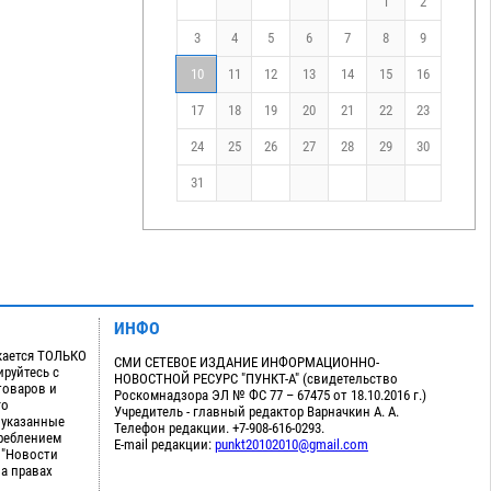
1
2
3
4
5
6
7
8
9
10
11
12
13
14
15
16
17
18
19
20
21
22
23
24
25
26
27
28
29
30
31
ИНФО
кается ТОЛЬКО
СМИ СЕТЕВОЕ ИЗДАНИЕ ИНФОРМАЦИОННО-
руйтесь с
НОВОСТНОЙ РЕСУРС "ПУНКТ-А" (свидетельство
товаров и
Роскомнадзора ЭЛ № ФС 77 – 67475 от 18.10.2016 г.)
го
Учредитель - главный редактор Варначкин А. А.
 указанные
Телефон редакции. +7-908-616-0293.
треблением
E-mail редакции:
punkt20102010@gmail.com
 "Новости
на правах