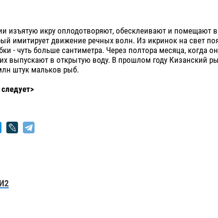
ии изъятую икру оплодотворяют, обесклеивают и помещают 
рый имитирует движение речных волн. Из икринок на свет по
ки - чуть больше сантиметра. Через полтора месяца, когда о
 их выпускают в открытую воду. В прошлом году Кизанский р
млн штук мальков рыб.
 следует>
И2