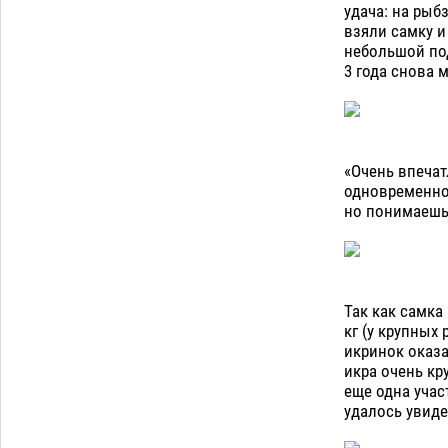
Астраханцев ждут на парковом газоне
удача: на рыб
с призами и эрмитажными котами
взяли самку и
07.08
397
небольшой под
3 года снова 
Астраханский суд встал на сторону
10:43
МЧС в споре за возврат униформы
07.08
613
«Очень впечат
Загрузить еще
одновременно,
но понимаешь,
Так как самка
кг (у крупных
икринок оказа
икра очень кр
еще одна учас
удалось увиде