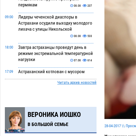
пермякам
08.08
207
Лидеры чеченской диаспоры в
09:00
Астрахани осудили выходку молодого
лихача с улицы Никольской
08.08
533
Завтра астраханцы проведут день в
18:00
режиме экстремальной температурной
нагрузки
07.08
614
Астраханский котлован с мусором
17:09
угрожает плодородию Харабалинского
Читать архив новостей
района
07.08
478
Игорь Редькин проинспектировал
16:24
коммунальную готовность
астраханского земельного массива
ВЕРОНИКА ИОШКО
для льготников
07.08
473
В БОЛЬШОЙ СЕМЬЕ
28-04-2017 \\ Прос
Тяга к сверхскоростям обошлась
15:28
астраханской логистической