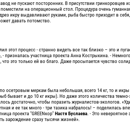
завод не пускают посторонних. В присутствии гринкоровцев и
 поместили на операционный стол. Процедура очень гуманная
рез икру выдавливают руками, рыба быстро приходит в себя, 
может давать потомство.
лил этот процесс - странно видеть все так близко – это и пуга
 - призналась участница проекта Анна Кострыкина. - Немного
 что это только ей во благо. Даже просыпается чувство соли
 по осетровым меркам была небольшая, всего 14 кг, то и икры
 рыб бывает и до 10 кг икры). Но даже этого количества темно
лось достаточно, чтобы поразить журналистов-экологов. «Уд
упная и ее так много - три тазика набралось! – поделилась в
тница проекта "GREENкор"
Настя Буслаева
. - Это невероятное
ть зарождение сразу тысячи жизней».