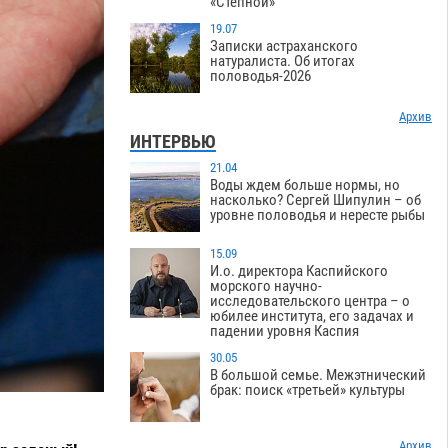
«Степной»
19.07
Записки астраханского
натуралиста. Об итогах
половодья-2026
Архив
ИНТЕРВЬЮ
21.04
Воды ждем больше нормы, но
насколько? Сергей Шипулин – об
уровне половодья и нересте рыбы
15.09
И.о. директора Каспийского
морского научно-
исследовательского центра – о
юбилее института, его задачах и
падении уровня Каспия
30.05
В большой семье. Межэтнический
брак: поиск «третьей» культуры
Архив