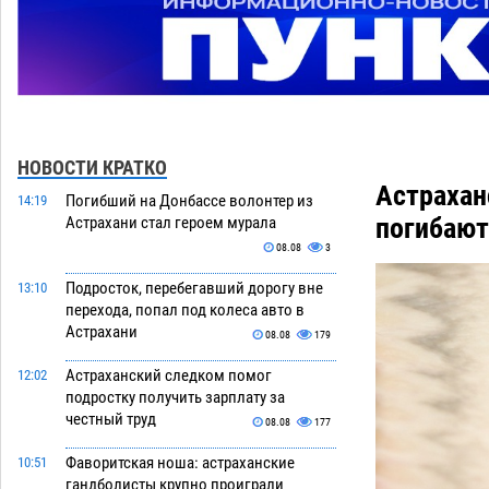
НОВОСТИ КРАТКО
Астрахан
Погибший на Донбассе волонтер из
14:19
погибают
Астрахани стал героем мурала
08.08
3
Подросток, перебегавший дорогу вне
13:10
перехода, попал под колеса авто в
Астрахани
08.08
179
Астраханский следком помог
12:02
подростку получить зарплату за
честный труд
08.08
177
Фаворитская ноша: астраханские
10:51
гандболисты крупно проиграли