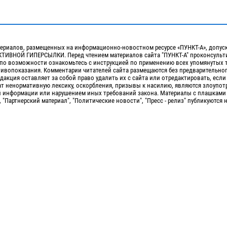
ериалов, размещенных на информационно-новостном ресурсе «ПУНКТ-А», допус
ИВНОЙ ГИПЕРСЫЛКИ. Перед чтением материалов сайта "ПУНКТ-А" проконсульти
 по возможности ознакомьтесь с инструкцией по применению всех упомянутых 
отивопоказания. Комментарии читателей сайта размещаются без предварительно
дакция оставляет за собой право удалить их с сайта или отредактировать, если
т ненормативную лексику, оскорбления, призывы к насилию, являются злоупо
 информации или нарушением иных требований закона. Материалы с плашками
, "Партнерский материал", "Политические новости", "Пресс - релиз" публикуются 
Сopyright 2010-2026. Все права защищены