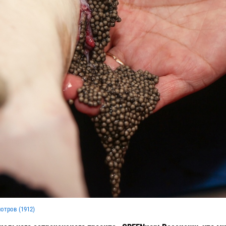
мотров (
1912
)