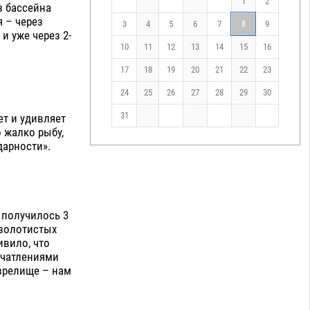
1
2
з бассейна
 – через
3
4
5
6
7
8
9
и уже через 2-
10
11
12
13
14
15
16
17
18
19
20
21
22
23
24
25
26
27
28
29
30
31
ет и удивляет
 жалко рыбу,
дарности».
 получилось 3
-золотистых
ивило, что
печатлениями
 зрелище – нам