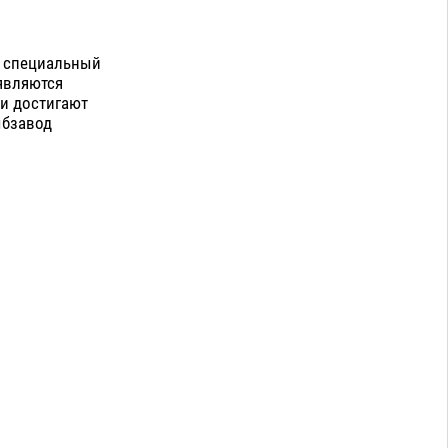
в специальный
являются
ни достигают
ыбзавод