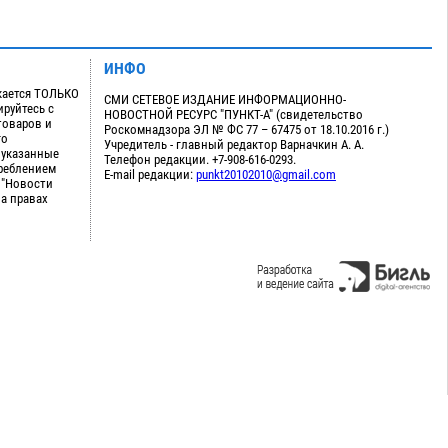
ИНФО
кается ТОЛЬКО
СМИ СЕТЕВОЕ ИЗДАНИЕ ИНФОРМАЦИОННО-
руйтесь с
НОВОСТНОЙ РЕСУРС "ПУНКТ-А" (свидетельство
товаров и
Роскомнадзора ЭЛ № ФС 77 – 67475 от 18.10.2016 г.)
го
Учредитель - главный редактор Варначкин А. А.
 указанные
Телефон редакции. +7-908-616-0293.
треблением
E-mail редакции:
punkt20102010@gmail.com
 "Новости
на правах