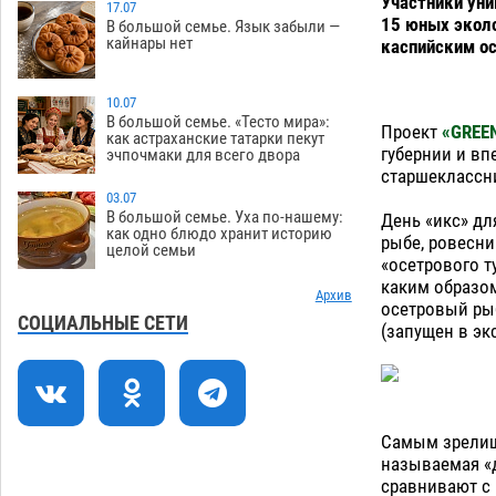
Участники уни
компании в 400 тысяч рублей
17.07
15 юных эколо
В большой семье. Язык забыли —
07.08
509
кайнары нет
каспийским ос
Астраханские кутилы сменили барные
14:44
стойки на полицейские дежурки
10.07
В большой семье. «Тесто мира»:
07.08
515
Проект
«GREEN
как астраханские татарки пекут
губернии и вп
эчпочмаки для всего двора
С 11 августа астраханские водоемы
14:09
старшеклассни
обеспечат притоком в семь тысяч
03.07
кубов
07.08
1233
В большой семье. Уха по-нашему:
День «икс» дл
как одно блюдо хранит историю
рыбе, ровесни
целой семьи
Астраханский аэропорт попробует
13:29
«осетрового т
отбиться от ворон в апелляционном
каким образом
суде
Архив
07.08
518
осетровый ры
СОЦИАЛЬНЫЕ СЕТИ
(запущен в эк
Астраханские археологи откопали
12:53
древнюю помойку
07.08
694
В Астрахани подросток угнал
11:58
мотоцикл и похитил чужие мобильник
Самым зрелищ
с банковскими картами
07.08
445
называемая «д
сравнивают с 
11:20