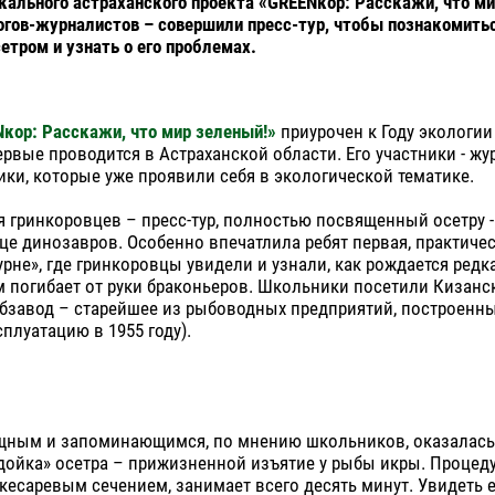
кального астраханского проекта «GREENкор: Расскажи, что ми
гов-журналистов – совершили пресс-тур, чтобы познакомитьс
етром и узнать о его проблемах.
кор: Расскажи, что мир зеленый!»
приурочен к Году экологии
ервые проводится в Астраханской области. Его участники - жу
ки, которые уже проявили себя в экологической тематике.
я гринкоровцев – пресс-тур, полностью посвященный осетру 
це динозавров. Особенно впечатлила ребят первая, практичес
урне», где гринкоровцы увидели и узнали, как рождается редка
 погибает от руки браконьеров. Школьники посетили Кизанс
бзавод – старейшее из рыбоводных предприятий, построенны
сплуатацию в 1955 году).
ным и запоминающимся, по мнению школьников, оказалась
ойка» осетра – прижизненной изъятие у рыбы икры. Процеду
кесаревым сечением, занимает всего десять минут. Увидеть 