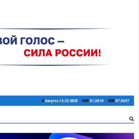
8
Августа
13:22 МСК
USD
81,5018
EUR
87,5697