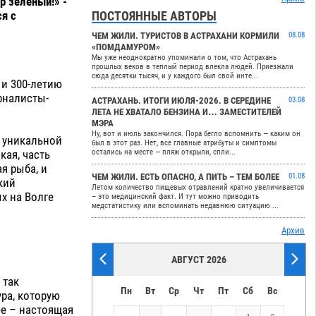
р зеленый!» -
я с
ПОСТОЯННЫЕ АВТОРЫ
ЧЕМ ЖИЛИ. ТУРИСТОВ В АСТРАХАНИ КОРМИЛИ
08.08
«ПОМДАМУРОМ»
Мы уже неоднократно упоминали о том, что Астрахань
прошлых веков в теплый период влекла людей. Приезжали
сюда десятки тысяч, и у каждого был свой инте...
 и 300-летию
рналисты-
АСТРАХАНЬ. ИТОГИ ИЮЛЯ-2026. В СЕРЕДИНЕ
03.08
ЛЕТА НЕ ХВАТАЛО БЕНЗИНА И… ЗАМЕСТИТЕЛЕЙ
МЭРА
Ну, вот и июль закончился. Пора бегло вспомнить — каким он
- уникальной
был в этот раз. Нет, все главные атрибуты и симптомы
кая, часть
остались на месте — пляж открыли, спли...
я рыба, и
ЧЕМ ЖИЛИ. ЕСТЬ ОПАСНО, А ПИТЬ – ТЕМ БОЛЕЕ
01.08
кий
Летом количество пищевых отравлений кратно увеличивается
х на Волге
– это медицинский факт. И тут можно приводить
медстатистику или вспоминать недавнюю ситуацию ...
Архив
АВГУСТ 2026
 так
Пн
Вт
Ср
Чт
Пт
Сб
Вс
ра, которую
ее – настоящая