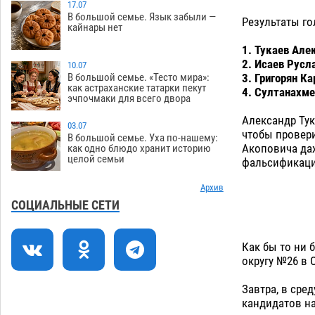
Игорь Редькин проинспектировал
17.07
16:24
В большой семье. Язык забыли —
коммунальную готовность
Результаты го
кайнары нет
астраханского земельного массива
для льготников
1. Тукаев Але
07.08
516
2. Исаев Русла
10.07
Тяга к сверхскоростям обошлась
15:28
3. Григорян Ка
В большой семье. «Тесто мира»:
как астраханские татарки пекут
астраханской логистической
4. Султанахме
эчпочмаки для всего двора
компании в 400 тысяч рублей
Александр Тук
07.08
546
03.07
чтобы провери
В большой семье. Уха по-нашему:
Астраханские кутилы сменили барные
14:44
Акоповича даж
как одно блюдо хранит историю
целой семьи
стойки на полицейские дежурки
фальсификаций
07.08
556
Архив
С 11 августа астраханские водоемы
14:09
СОЦИАЛЬНЫЕ СЕТИ
обеспечат притоком в семь тысяч
кубов
07.08
1305
Как бы то ни 
Астраханский аэропорт попробует
13:29
округу №26 в 
отбиться от ворон в апелляционном
суде
Завтра, в сред
07.08
551
кандидатов н
12:53