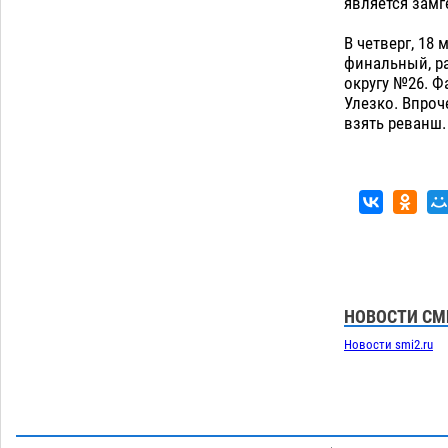
Астраханские археологи откопали
является замг
древнюю помойку
07.08
729
В четверг, 18
В Астрахани подросток угнал
11:58
финальный, ра
мотоцикл и похитил чужие мобильник
округу №26. Ф
с банковскими картами
Улезко. Впроч
07.08
474
взять реванш.
Загрузить еще
НОВОСТИ СМ
Новости smi2.ru