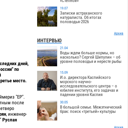
«Степной»
19.07
Записки астраханского
натуралиста. Об итогах
половодья-2026
Архив
ИНТЕРВЬЮ
21.04
Воды ждем больше нормы, но
насколько? Сергей Шипулин – об
уровне половодья и нересте рыбы
оследних дней,
оссии" по
15.09
й
И.о. директора Каспийского
третье место.
морского научно-
исследовательского центра – о
юбилее института, его задачах и
падении уровня Каспия
мериз "ЕР".
нтным после
30.05
В большой семье. Межэтнический
четверо
брак: поиск «третьей» культуры
рян
, инженер-
я"
Руслан
Архив