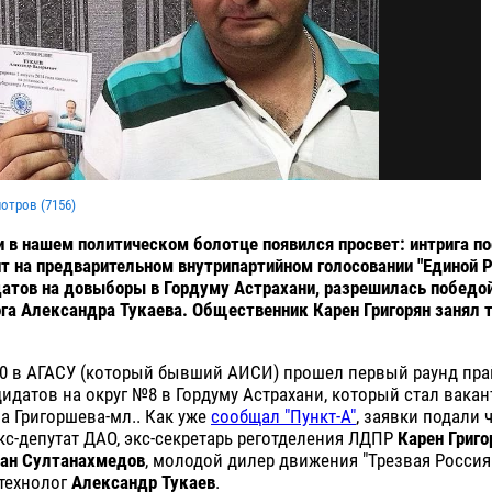
мотров (
7156
)
 и в нашем политическом болотце появился просвет: интрига п
т на предварительном внутрипартийном голосовании "Единой Р
атов на довыборы в Гордуму Астрахани, разрешилась победо
га Александра Тукаева. Общественник Карен Григорян занял 
00 в АГАСУ (который бывший АИСИ) прошел первый раунд прай
идатов на округ №8 в Гордуму Астрахани, который стал вака
а Григоршева-мл.. Как уже
сообщал "Пункт-А"
, заявки подали 
кс-депутат ДАО, экс-секретарь реготделения ЛДПР
Карен Григо
ан Султанахмедов
, молодой дилер движения "Трезвая Росси
технолог
Александр Тукаев
.