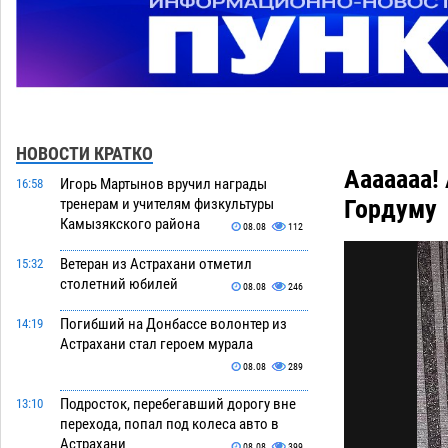
НОВОСТИ КРАТКО
Ааааааа!
Игорь Мартынов вручил награды
16:58
Гордуму
тренерам и учителям физкультуры
Камызякского района
08.08
112
Ветеран из Астрахани отметил
15:32
столетний юбилей
08.08
246
Погибший на Донбассе волонтер из
14:19
Астрахани стал героем мурала
08.08
289
Подросток, перебегавший дорогу вне
13:10
перехода, попал под колеса авто в
Астрахани
08.08
399