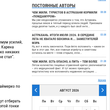
ПОСТОЯННЫЕ АВТОРЫ
ЧЕМ ЖИЛИ. ТУРИСТОВ В АСТРАХАНИ КОРМИЛИ
08.08
«ПОМДАМУРОМ»
Мы уже неоднократно упоминали о том, что Астрахань
прошлых веков в теплый период влекла людей. Приезжали
сюда десятки тысяч, и у каждого был свой инте...
АСТРАХАНЬ. ИТОГИ ИЮЛЯ-2026. В СЕРЕДИНЕ
03.08
ЛЕТА НЕ ХВАТАЛО БЕНЗИНА И… ЗАМЕСТИТЕЛЕЙ
имум усилий,
МЭРА
, Карена
Ну, вот и июль закончился. Пора бегло вспомнить — каким он
был в этот раз. Нет, все главные атрибуты и симптомы
ко никаких
остались на месте — пляж открыли, спли...
е стал".
ЧЕМ ЖИЛИ. ЕСТЬ ОПАСНО, А ПИТЬ – ТЕМ БОЛЕЕ
01.08
Летом количество пищевых отравлений кратно увеличивается
– это медицинский факт. И тут можно приводить
медстатистику или вспоминать недавнюю ситуацию ...
Архив
раймериз по
АВГУСТ 2026
дут отбирать
Пн
Вт
Ср
Чт
Пт
Сб
Вс
этой гонки