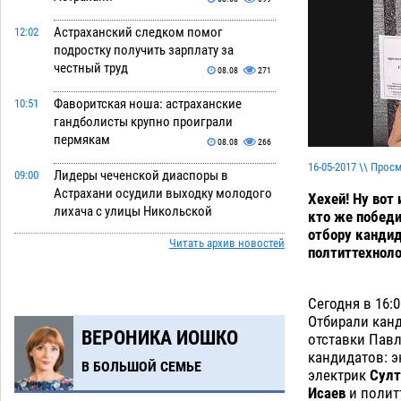
Астраханский следком помог
12:02
подростку получить зарплату за
честный труд
08.08
271
Фаворитская ноша: астраханские
10:51
гандболисты крупно проиграли
пермякам
08.08
266
16-05-2017 \\ Прос
Лидеры чеченской диаспоры в
09:00
Астрахани осудили выходку молодого
Хехей! Ну вот
лихача с улицы Никольской
кто же победи
отбору кандид
08.08
643
Читать архив новостей
полтиттехноло
Завтра астраханцы проведут день в
18:00
режиме экстремальной температурной
нагрузки
Сегодня в 16:
07.08
663
Отбирали канд
ВЕРОНИКА ИОШКО
Астраханский котлован с мусором
17:09
отставки Павл
угрожает плодородию Харабалинского
кандидатов: э
В БОЛЬШОЙ СЕМЬЕ
района
электрик
Султ
07.08
516
Исаев
и полит