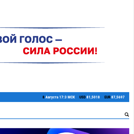
8
Августа
17:3 МСК
USD
81,5018
EUR
87,5697