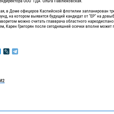
ендиректора ООО "ГДА" Ольга Павлюковская.
 мая, в Доме офицеров Каспийской флотилии запланирован тр
унд, на котором выявится будущий кандидат от "ЕР" на довы
аворитом можно считать главврача областного наркодиспанс
ем, Карен Григорян после сегодняшней осечки вполне может
И2