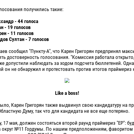
лосования получились такие:
ксандр - 44 голоса
н - 19 голосов
рен - 11 голосов
дов Султан - 7 голосов
аев сообщил "Пункту-А", что Карен Григорян предпринял макс
ть достоверность голосования. "Комиссия работала открыто
е допустили наблюдать за ходом подсчета бюллетеней. Одна
 он не обнаружил и протестовать против итогов праймериз н
Like a boss!
было, Карен Григорян также выдвинул свою кандидатуру на п
Областную Думу, так что для кандидата не все еще потеряно.
у, 17 мая, должен состояться второй раунд праймериз "ЕР": бу
а округ №11 Гордумы. По нашим предположениям, фаворитом 