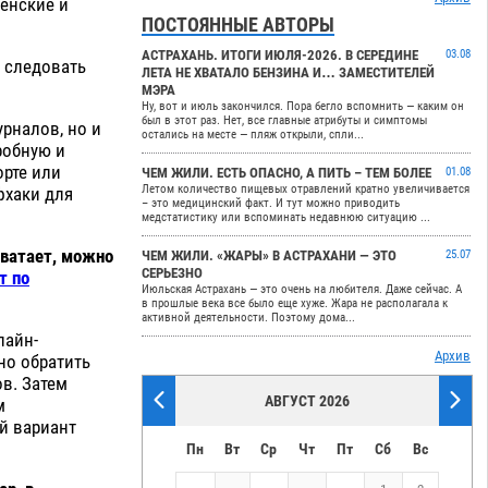
венские и
ПОСТОЯННЫЕ АВТОРЫ
АСТРАХАНЬ. ИТОГИ ИЮЛЯ-2026. В СЕРЕДИНЕ
03.08
 следовать
ЛЕТА НЕ ХВАТАЛО БЕНЗИНА И… ЗАМЕСТИТЕЛЕЙ
МЭРА
Ну, вот и июль закончился. Пора бегло вспомнить — каким он
был в этот раз. Нет, все главные атрибуты и симптомы
урналов, но и
остались на месте — пляж открыли, спли...
робную и
рте или
ЧЕМ ЖИЛИ. ЕСТЬ ОПАСНО, А ПИТЬ – ТЕМ БОЛЕЕ
01.08
Летом количество пищевых отравлений кратно увеличивается
фхаки для
– это медицинский факт. И тут можно приводить
медстатистику или вспоминать недавнюю ситуацию ...
хватает, можно
ЧЕМ ЖИЛИ. «ЖАРЫ» В АСТРАХАНИ — ЭТО
25.07
СЕРЬЕЗНО
т по
Июльская Астрахань — это очень на любителя. Даже сейчас. А
в прошлые века все было еще хуже. Жара не располагала к
активной деятельности. Поэтому дома...
лайн-
Архив
жно обратить
в. Затем
АВГУСТ 2026
м
ой вариант
Пн
Вт
Ср
Чт
Пт
Сб
Вс