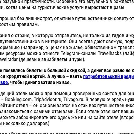
о разумной практичности. Особенно это актуально в рождест
и, когда цены на туристические услуги вырастают в разы.
прошел без лишних трат, опытные путешественники советуют
ростым правилам.
ания о стране, в которую отправитесь, не только из гидов и ж
путешественников в интернете. Они всегда дают свежую, под
рмацию (например, о ценах на жилье, общественном транспо
ким ресурсам можно отнести Telegram-каналы Travelhacks (лай
ravelradar (дешевые авиабилеты и туры).
е появились билеты с большой скидкой, а денег все равно не 
ся кредитной картой. А лучше – взять
потребительский креди
авке
, чтобы денег хватило на все.
ходящий отель можно при помощи проверенных сайтов для он
 Booking.com, TripAdvisor.ru, Trivago.ru. В первую очередь ну
ейтинг отеля – он основывается на отзывах путешественнико
ознакомиться с самими отзывами. Если отель отвечает ваши
можете забронировать его здесь же или на сайте отеля (втор
м несколько долларов).