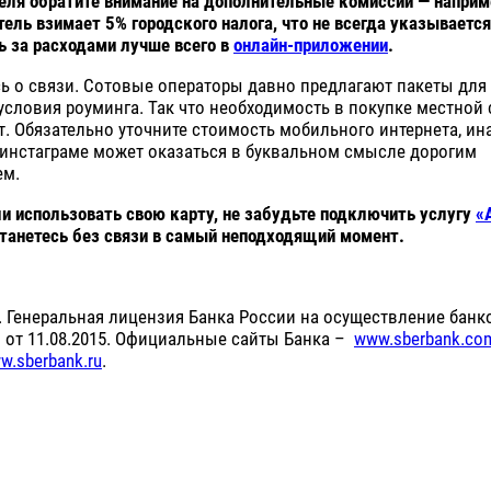
еля обратите внимание на дополнительные комиссии — наприме
ель взимает 5% городского налога, что не всегда указывается
ь за расходами лучше всего в
онлайн-приложении
.
сь о связи. Сотовые операторы давно предлагают пакеты для
словия роуминга. Так что необходимость в покупке местной
т. Обязательно уточните стоимость мобильного интернета, ин
 инстаграме может оказаться в буквальном смысле дорогим
ем.
и использовать свою карту, не забудьте подключить услугу
«
станетесь без связи в самый неподходящий момент.
 Генеральная лицензия Банка России на осуществление банк
 от 11.08.2015. Официальные сайты Банка –
www.sberbank.co
w.sberbank.ru
.