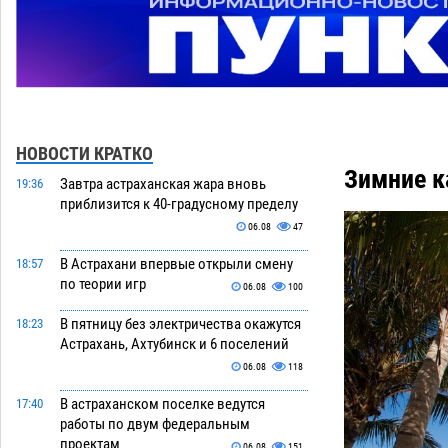
НОВОСТИ КРАТКО
Зимние к
Завтра астраханская жара вновь
19:36
приблизится к 40-градусному пределу
06.08
47
В Астрахани впервые открыли смену
18:57
по теории игр
06.08
100
В пятницу без электричества окажутся
18:23
Астрахань, Ахтубинск и 6 поселений
06.08
118
В астраханском поселке ведутся
17:40
работы по двум федеральным
проектам
06.08
151