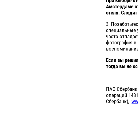
При выборе от
дали условные 1,5 года за найденные
Амстердаме от
200 г растения с наркотой
06.08
262
отеля. Следит
Загрузить еще
3. Позаботьте
специальные у
часто отпадае
фотография в
воспоминани
Если вы решил
тогда вы не о
ПАО Сбербанк.
операций 1481
Сбербанк),
ww