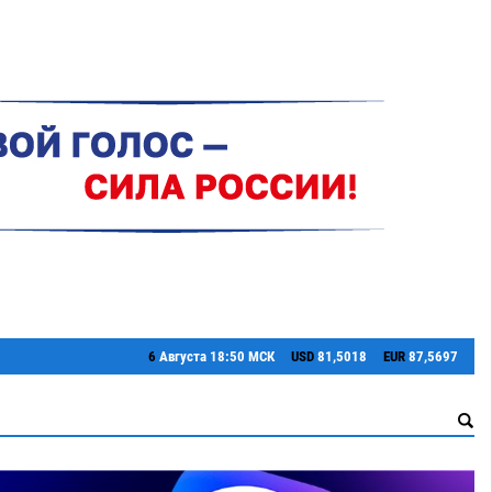
6
Августа
18:50 МСК
USD
81,5018
EUR
87,5697