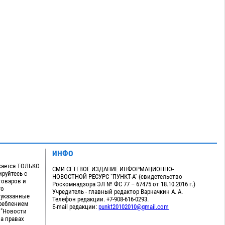
ИНФО
кается ТОЛЬКО
СМИ СЕТЕВОЕ ИЗДАНИЕ ИНФОРМАЦИОННО-
руйтесь с
НОВОСТНОЙ РЕСУРС "ПУНКТ-А" (свидетельство
товаров и
Роскомнадзора ЭЛ № ФС 77 – 67475 от 18.10.2016 г.)
го
Учредитель - главный редактор Варначкин А. А.
 указанные
Телефон редакции. +7-908-616-0293.
треблением
E-mail редакции:
punkt20102010@gmail.com
 "Новости
на правах