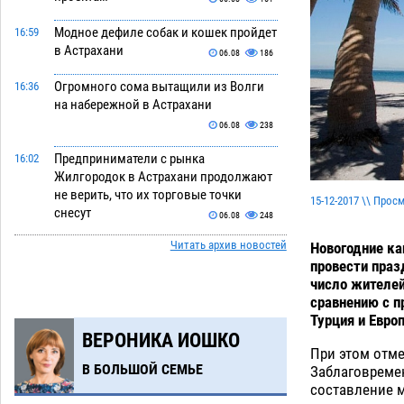
Модное дефиле собак и кошек пройдет
16:59
в Астрахани
06.08
186
Огромного сома вытащили из Волги
16:36
на набережной в Астрахани
06.08
238
Предприниматели с рынка
16:02
Жилгородок в Астрахани продолжают
не верить, что их торговые точки
15-12-2017 \\ Прос
снесут
06.08
248
Читать архив новостей
Новогодние ка
Ящерицу из астраханской пустыни
15:22
провести праз
поместили на новой серебряной
число жителей
монете Банка России
06.08
218
сравнению с п
Турция и Европ
Буддийские святыни из Астрахани
14:35
ВЕРОНИКА ИОШКО
выставили в музее Пушкина в Москве
При этом отме
06.08
199
В БОЛЬШОЙ СЕМЬЕ
Заблаговреме
составление 
Мэрия Астрахани переводит городские
13:50