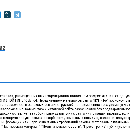
И2
ериалов, размещенных на информационно-новостном ресурсе «ПУНКТ-А», допус
ИВНОЙ ГИПЕРСЫЛКИ. Перед чтением материалов сайта "ПУНКТ-А" проконсульти
 по возможности ознакомьтесь с инструкцией по применению всех упомянутых 
отивопоказания. Комментарии читателей сайта размещаются без предварительно
дакция оставляет за собой право удалить их с сайта или отредактировать, если
т ненормативную лексику, оскорбления, призывы к насилию, являются злоупо
 информации или нарушением иных требований закона. Материалы с плашками
, "Партнерский материал", "Политические новости", "Пресс - релиз" публикуются 