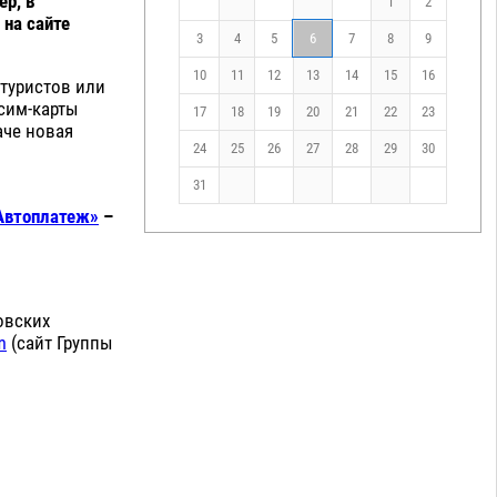
р, в
1
2
 на сайте
3
4
5
6
7
8
9
10
11
12
13
14
15
16
 туристов или
 сим-карты
17
18
19
20
21
22
23
аче новая
24
25
26
27
28
29
30
31
Автоплатеж»
–
овских
m
(сайт Группы