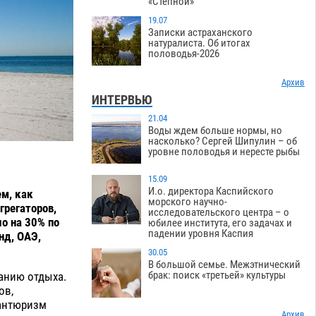
«Степной»
19.07
Записки астраханского
натуралиста. Об итогах
половодья-2026
Архив
ИНТЕРВЬЮ
21.04
Воды ждем больше нормы, но
насколько? Сергей Шипулин – об
уровне половодья и нересте рыбы
15.09
И.о. директора Каспийского
ем, как
морского научно-
грегаторов,
исследовательского центра – о
о на 30% по
юбилее института, его задачах и
падении уровня Каспия
нд, ОАЭ,
30.05
В большой семье. Межэтнический
брак: поиск «третьей» культуры
ванию отдыха.
ов,
вантюризм
Архив