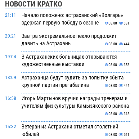
НОВОСТИ КРАТКО
Начало положено: астраханский «Волгарь»
21:11
одержал первую победу в сезоне
08.08
381
Завтра экстремальное пекло продолжит
20:21
давить на Астрахань
08.08
444
В Астраханских больницах открываются
19:04
художественные выставки
08.08
353
Астраханца будут судить за попытку сбыта
18:09
крупной партии прегабалина
08.08
444
Игорь Мартынов вручил награды тренерам и
16:58
учителям физкультуры Камызякского района
08.08
318
Ветеран из Астрахани отметил столетний
15:32
юбилей
08.08
511