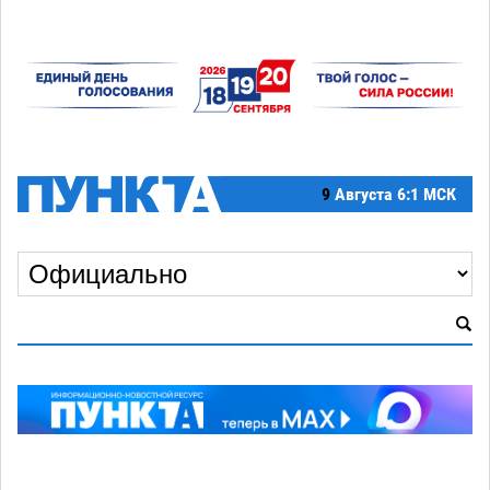
9
Августа
6:1 МСК