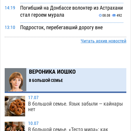
Погибший на Донбассе волонтер из Астрахани
14:19
стал героем мурала
08.08
492
Подросток, перебегавший дорогу вне
13:10
перехода, попал под колеса авто в Астрахани
Читать архив новостей
08.08
618
Астраханский следком помог подростку
12:02
получить зарплату за честный труд
08.08
414
ВЕРОНИКА ИОШКО
Фаворитская ноша: астраханские
10:51
В БОЛЬШОЙ СЕМЬЕ
гандболисты крупно проиграли пермякам
08.08
384
17.07
В большой семье. Язык забыли — кайнары
Лидеры чеченской диаспоры в Астрахани
09:00
нет
осудили выходку молодого лихача с улицы
Никольской
08.08
826
10.07
В большой семье. «Тесто мира»: как