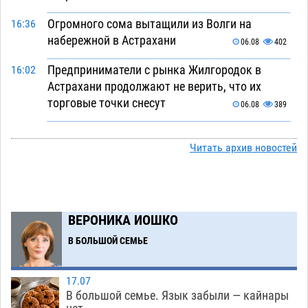
Огромного сома вытащили из Волги на
16:36
набережной в Астрахани
06.08
402
Предприниматели с рынка Жилгородок в
16:02
Астрахани продолжают не верить, что их
торговые точки снесут
06.08
389
Ящерицу из астраханской пустыни поместили
15:22
на новой серебряной монете Банка России
Читать архив новостей
06.08
304
Буддийские святыни из Астрахани выставили
14:35
в музее Пушкина в Москве
06.08
278
ВЕРОНИКА ИОШКО
Мэрия Астрахани переводит городские
13:50
В БОЛЬШОЙ СЕМЬЕ
зеленые зоны на автоматический полив
06.08
292
17.07
В большой семье. Язык забыли — кайнары
Скончался второй ребенок после пожара в
13:13