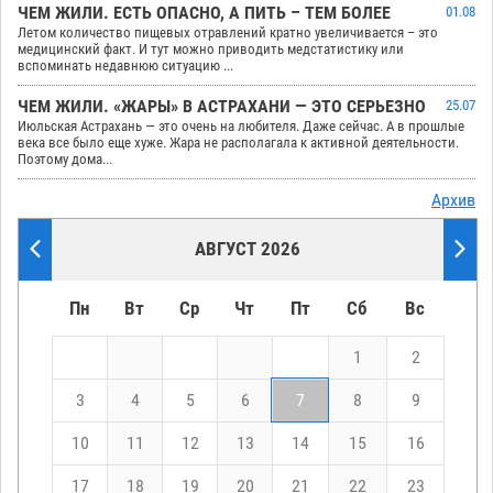
ЧЕМ ЖИЛИ. ЕСТЬ ОПАСНО, А ПИТЬ – ТЕМ БОЛЕЕ
01.08
Летом количество пищевых отравлений кратно увеличивается – это
медицинский факт. И тут можно приводить медстатистику или
вспоминать недавнюю ситуацию ...
ЧЕМ ЖИЛИ. «ЖАРЫ» В АСТРАХАНИ — ЭТО СЕРЬЕЗНО
25.07
Июльская Астрахань — это очень на любителя. Даже сейчас. А в прошлые
века все было еще хуже. Жара не располагала к активной деятельности.
Поэтому дома...
Архив
АВГУСТ 2026
Пн
Вт
Ср
Чт
Пт
Сб
Вс
1
2
3
4
5
6
7
8
9
10
11
12
13
14
15
16
17
18
19
20
21
22
23