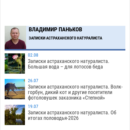
астраханской логистической компании в 400
тысяч рублей
07.08
631
Астраханские кутилы сменили барные стойки
14:44
ВЛАДИМИР ПАНЬКОВ
на полицейские дежурки
07.08
649
ЗАПИСКИ АСТРАХАНСКОГО НАТУРАЛИСТА
Загрузить еще
02.08
Записки астраханского натуралиста.
Большая вода – для лотосов беда
26.07
Записки астраханского натуралиста. Волк-
горбун, дикий кот и другие посетители
фотоловушек заказника «Степной»
19.07
Записки астраханского натуралиста. Об
итогах половодья-2026