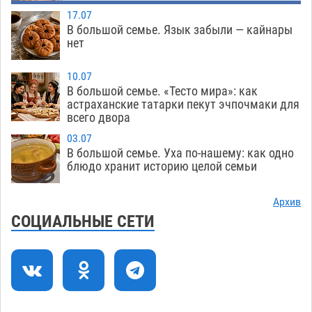
08.08
383
17.07
В большой семье. Язык забыли — кайнары
Лидеры чеченской диаспоры в Астрахани
09:00
нет
осудили выходку молодого лихача с улицы
Никольской
08.08
825
10.07
В большой семье. «Тесто мира»: как
Завтра астраханцы проведут день в режиме
18:00
астраханские татарки пекут эчпочмаки для
всего двора
экстремальной температурной нагрузки
07.08
779
03.07
В большой семье. Уха по-нашему: как одно
Астраханский котлован с мусором угрожает
17:09
блюдо хранит историю целой семьи
плодородию Харабалинского района
07.08
610
Архив
СОЦИАЛЬНЫЕ СЕТИ
Игорь Редькин проинспектировал
16:24
коммунальную готовность астраханского
земельного массива для льготников
07.08
617
Тяга к сверхскоростям обошлась
15:28