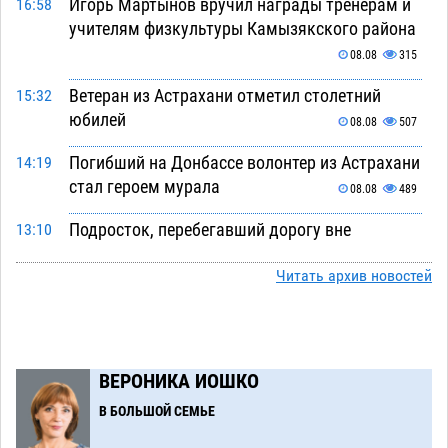
Игорь Мартынов вручил награды тренерам и
16:58
учителям физкультуры Камызякского района
08.08
315
Ветеран из Астрахани отметил столетний
15:32
юбилей
08.08
507
Погибший на Донбассе волонтер из Астрахани
14:19
стал героем мурала
08.08
489
Подросток, перебегавший дорогу вне
13:10
перехода, попал под колеса авто в Астрахани
Читать архив новостей
08.08
614
Астраханский следком помог подростку
12:02
получить зарплату за честный труд
08.08
412
ВЕРОНИКА ИОШКО
Фаворитская ноша: астраханские
10:51
В БОЛЬШОЙ СЕМЬЕ
гандболисты крупно проиграли пермякам