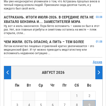
Мы уже неоднократно упоминали о том, что Астрахань прошлых веков в
теплый период влекла людей. Приезжали сюда десятки тысяч, и у
каждого был свой инте...
АСТРАХАНЬ. ИТОГИ ИЮЛЯ-2026. В СЕРЕДИНЕ ЛЕТА НЕ
03.08
ХВАТАЛО БЕНЗИНА И… ЗАМЕСТИТЕЛЕЙ МЭРА
Ну, вот и июль закончился. Пора бегло вспомнить — каким он был в этот
раз. Нет, все главные атрибуты и симптомы остались на месте — пляж
открыли, спли...
ЧЕМ ЖИЛИ. ЕСТЬ ОПАСНО, А ПИТЬ – ТЕМ БОЛЕЕ
01.08
Летом количество пищевых отравлений кратно увеличивается – это
медицинский факт. И тут можно приводить медстатистику или
вспоминать недавнюю ситуацию ...
Архив
АВГУСТ 2026
Пн
Вт
Ср
Чт
Пт
Сб
Вс
1
2
3
4
5
6
7
8
9