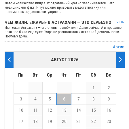
Летом количество пищевых отравлений кратно увеличивается – это
медицинский факт. И тут можно приводить медстатистику или
вспоминать недавнюю ситуацию ...
ЧЕМ ЖИЛИ. «ЖАРЫ» В АСТРАХАНИ — ЭТО СЕРЬЕЗНО
25.07
Июльская Астрахань — это очень на любителя. Даже сейчас. А в прошлые
века все было еще хуже. Жара не располагала к активной деятельности.
Поэтому дома...
Архив
АВГУСТ 2026
Пн
Вт
Ср
Чт
Пт
Сб
Вс
1
2
3
4
5
6
7
8
9
10
11
12
13
14
15
16
17
18
19
20
21
22
23