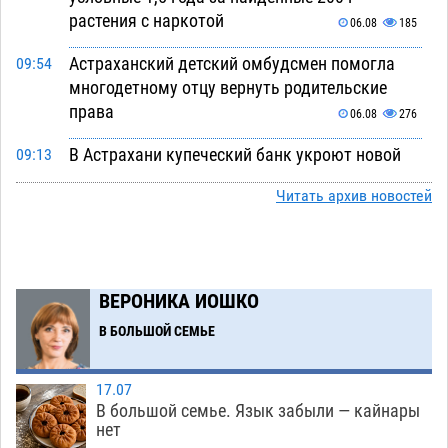
растения с наркотой
06.08
185
Астраханский детский омбудсмен помогла
09:54
многодетному отцу вернуть родительские
права
06.08
276
В Астрахани купеческий банк укроют новой
09:13
крышей за шестнадцать миллионов
Читать архив новостей
06.08
300
Астраханские спасатели назвали причину
08:29
пожара, в котором погиб 3-месячный малыш
ВЕРОНИКА ИОШКО
06.08
483
В БОЛЬШОЙ СЕМЬЕ
Арендатор заплатит миллионы за порчу
07:38
солью астраханских сельхозугодий
06.08
327
17.07
Завтра погода вновь заставит астраханцев
20:27
В большой семье. Язык забыли — кайнары
жариться
нет
05.08
403