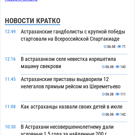
НОВОСТИ КРАТКО
Астраханские гандболисты с крупной победы
12:49
стартовали на Всероссийской Спартакиаде
06.08
71
В астраханком селе невестка изрешетила
12:16
машину свекрови
06.08
143
Астраханские приставы выдворили 12
11:45
нелегалов прямым рейсом из Шереметьево
06.08
111
Как астраханцы назвали своих детей в июле
11:08
06.08
142
В Астрахани несовершеннолетнему дали
10:30
условные 1,5 года за найденные 200 г