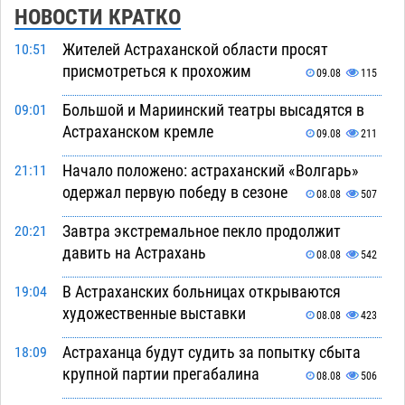
НОВОСТИ КРАТКО
Жителей Астраханской области просят
10:51
присмотреться к прохожим
09.08
115
Большой и Мариинский театры высадятся в
09:01
Астраханском кремле
09.08
211
Начало положено: астраханский «Волгарь»
21:11
одержал первую победу в сезоне
08.08
507
Завтра экстремальное пекло продолжит
20:21
давить на Астрахань
08.08
542
В Астраханских больницах открываются
19:04
художественные выставки
08.08
423
Астраханца будут судить за попытку сбыта
18:09
крупной партии прегабалина
08.08
506