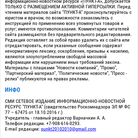
информационно-новостном ресурсе «ПУНКТ-А», допускается
ТОЛЬКО С РАЗМЕЩЕНИЕМ АКТИВНОЙ ГИПЕРСЫЛКИ. Перед
чтением материалов сайта "ПУНКТ-А" проконсультируйтесь с
юристом и врачом, по возможности ознакомьтесь с
инструкцией по применению всех упомянутых товаров и
услуг; имеются противопоказания. Комментарии читателей
сайта размещаются без предварительного редактирования.
Редакция оставляет за собой право удалить их с сайта или
отредактировать, если указанные сообщения содержат
ненормативную лексику, оскорбления, призывы к насилию,
являются злоупотреблением свободой массовой
информации или нарушением иных требований закона.
Материалы с плашками "Новости компаний", "Промо",
"Партнерский материал", "Политические новости", "Пресс -
релиз" публикуются на правах рекламы.
ИНФО
СМИ СЕТЕВОЕ ИЗДАНИЕ ИНФОРМАЦИОННО-НОВОСТНОЙ
РЕСУРС "ПУНКТ-А" (свидетельство Роскомнадзора ЭЛ № ФС
77 – 67475 от 18.10.2016 г.)
Учредитель - главный редактор Варначкин А. А.
Телефон редакции. +7-908-616-0293.
E-mail редакции:
punkt20102010@gmail.com