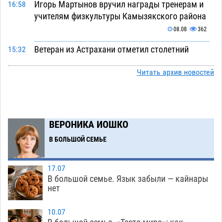
Игорь Мартынов вручил награды тренерам и
16:58
учителям физкультуры Камызякского района
08.08
362
Ветеран из Астрахани отметил столетний
15:32
юбилей
08.08
574
Читать архив новостей
Погибший на Донбассе волонтер из Астрахани
14:19
стал героем мурала
08.08
543
Подросток, перебегавший дорогу вне
13:10
ВЕРОНИКА ИОШКО
перехода, попал под колеса авто в Астрахани
В БОЛЬШОЙ СЕМЬЕ
08.08
662
Астраханский следком помог подростку
12:02
17.07
получить зарплату за честный труд
В большой семье. Язык забыли — кайнары
08.08
447
нет
Фаворитская ноша: астраханские
10:51
10.07
гандболисты крупно проиграли пермякам