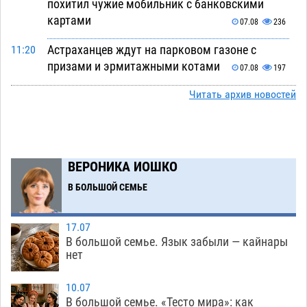
похитил чужие мобильник с банковскими
картами
07.08
236
Астраханцев ждут на парковом газоне с
11:20
призами и эрмитажными котами
07.08
197
Астраханский суд встал на сторону МЧС в
Читать архив новостей
10:43
споре за возврат униформы
07.08
274
На Всероссийской Спартакиаде астраханские
10:02
гандболисты уступили казанским «драконам»
ВЕРОНИКА ИОШКО
07.08
205
В БОЛЬШОЙ СЕМЬЕ
Все пострадавшие при пожаре на
09:25
Краснодарской в Астрахани скончались
17.07
07.08
1102
В большой семье. Язык забыли — кайнары
нет
Астраханский суд оценил четыре удара по
08:47
голове полицейского в сто тысяч рублей
10.07
В большой семье. «Тесто мира»: как
07.08
281