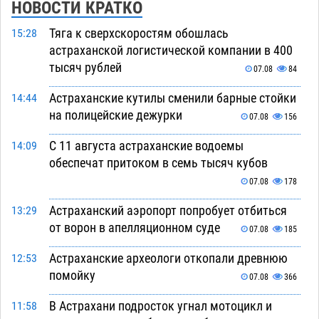
НОВОСТИ КРАТКО
Тяга к сверхскоростям обошлась
15:28
астраханской логистической компании в 400
тысяч рублей
07.08
84
Астраханские кутилы сменили барные стойки
14:44
на полицейские дежурки
07.08
156
С 11 августа астраханские водоемы
14:09
обеспечат притоком в семь тысяч кубов
07.08
178
Астраханский аэропорт попробует отбиться
13:29
от ворон в апелляционном суде
07.08
185
Астраханские археологи откопали древнюю
12:53
помойку
07.08
366
В Астрахани подросток угнал мотоцикл и
11:58