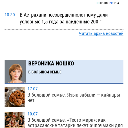
06.08
204
В Астрахани несовершеннолетнему дали
10:30
условные 1,5 года за найденные 200 г
растения с наркотой
06.08
206
Читать архив новостей
Астраханский детский омбудсмен помогла
09:54
многодетному отцу вернуть родительские
права
06.08
307
ВЕРОНИКА ИОШКО
В Астрахани купеческий банк укроют новой
09:13
В БОЛЬШОЙ СЕМЬЕ
крышей за шестнадцать миллионов
06.08
331
17.07
Астраханские спасатели назвали причину
08:29
В большой семье. Язык забыли — кайнары
пожара, в котором погиб 3-месячный малыш
нет
06.08
533
10.07
Арендатор заплатит миллионы за порчу
07:38
В большой семье. «Тесто мира»: как
астраханские татарки пекут эчпочмаки для
солью астраханских сельхозугодий
06.08
351