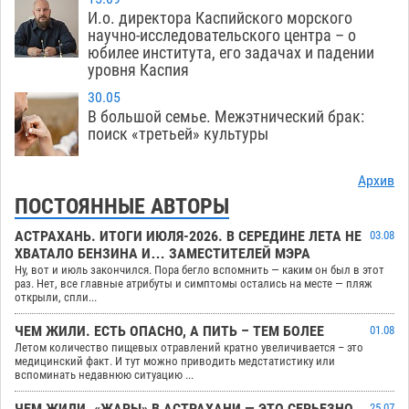
И.о. директора Каспийского морского
научно-исследовательского центра – о
юбилее института, его задачах и падении
уровня Каспия
30.05
В большой семье. Межэтнический брак:
поиск «третьей» культуры
Архив
ПОСТОЯННЫЕ АВТОРЫ
АСТРАХАНЬ. ИТОГИ ИЮЛЯ-2026. В СЕРЕДИНЕ ЛЕТА НЕ
03.08
ХВАТАЛО БЕНЗИНА И… ЗАМЕСТИТЕЛЕЙ МЭРА
Ну, вот и июль закончился. Пора бегло вспомнить — каким он был в этот
раз. Нет, все главные атрибуты и симптомы остались на месте — пляж
открыли, спли...
ЧЕМ ЖИЛИ. ЕСТЬ ОПАСНО, А ПИТЬ – ТЕМ БОЛЕЕ
01.08
Летом количество пищевых отравлений кратно увеличивается – это
медицинский факт. И тут можно приводить медстатистику или
вспоминать недавнюю ситуацию ...
ЧЕМ ЖИЛИ. «ЖАРЫ» В АСТРАХАНИ — ЭТО СЕРЬЕЗНО
25.07