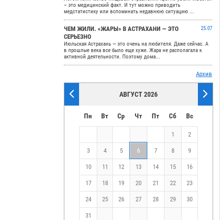
– это медицинский факт. И тут можно приводить
медстатистику или вспоминать недавнюю ситуацию ...
ЧЕМ ЖИЛИ. «ЖАРЫ» В АСТРАХАНИ — ЭТО
25.07
СЕРЬЕЗНО
Июльская Астрахань — это очень на любителя. Даже сейчас. А
в прошлые века все было еще хуже. Жара не располагала к
активной деятельности. Поэтому дома...
Архив
АВГУСТ 2026
Пн
Вт
Ср
Чт
Пт
Сб
Вс
1
2
3
4
5
6
7
8
9
10
11
12
13
14
15
16
17
18
19
20
21
22
23
24
25
26
27
28
29
30
31