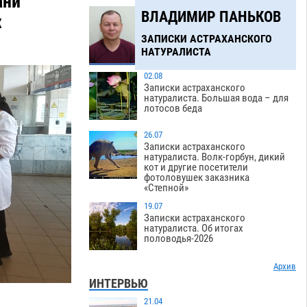
ани
ВЛАДИМИР ПАНЬКОВ
х
ЗАПИСКИ АСТРАХАНСКОГО
НАТУРАЛИСТА
02.08
Записки астраханского
натуралиста. Большая вода – для
лотосов беда
26.07
Записки астраханского
натуралиста. Волк-горбун, дикий
кот и другие посетители
фотоловушек заказника
«Степной»
19.07
Записки астраханского
натуралиста. Об итогах
половодья-2026
Архив
ИНТЕРВЬЮ
21.04