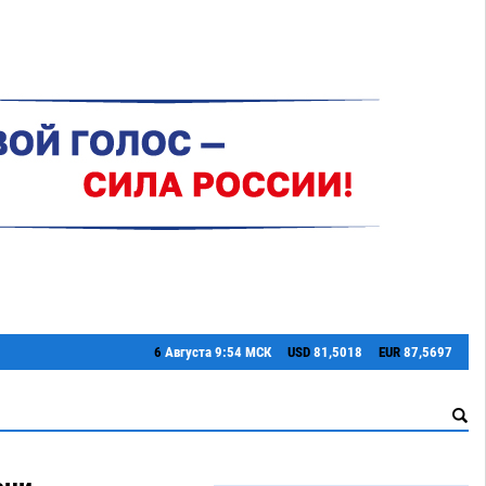
6
Августа
9:54 МСК
USD
81,5018
EUR
87,5697