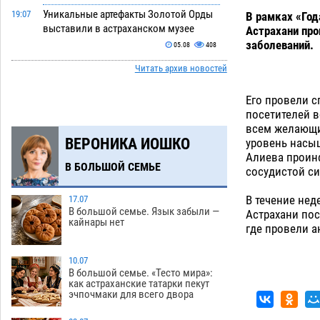
Уникальные артефакты Золотой Орды
19:07
В рамках «Го
выставили в астраханском музее
Астрахани про
заболеваний.
05.08
408
Читать архив новостей
Маленькую девочку увезли в больницу
18:29
после ДТП у «Алимпика» в Астрахани
Его провели 
05.08
616
посетителей в
всем желающи
Всероссийская летняя перепись
16:31
ВЕРОНИКА ИОШКО
уровень насыщ
воробьев стартует в Астрахани
Алиева проин
05.08
368
В БОЛЬШОЙ СЕМЬЕ
сосудистой си
Астраханские пожарные поезда с
15:58
В течение не
начала года десять раз выезжали на
17.07
В большой семье. Язык забыли —
Астрахани по
борьбу с огнем
05.08
386
кайнары нет
где провели а
Гость из Чечни утонул в реке под
15:14
Астраханью
10.07
05.08
575
В большой семье. «Тесто мира»:
как астраханские татарки пекут
Попытка спасти знакомого привела
14:38
эчпочмаки для всего двора
трех астраханок под уголовную статью
05.08
490