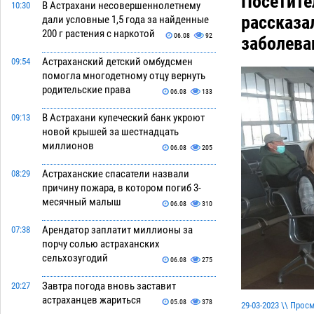
Посетите
В Астрахани несовершеннолетнему
10:30
рассказа
дали условные 1,5 года за найденные
200 г растения с наркотой
06.08
92
заболева
Астраханский детский омбудсмен
09:54
помогла многодетному отцу вернуть
родительские права
06.08
133
В Астрахани купеческий банк укроют
09:13
новой крышей за шестнадцать
миллионов
06.08
205
Астраханские спасатели назвали
08:29
причину пожара, в котором погиб 3-
месячный малыш
06.08
310
Арендатор заплатит миллионы за
07:38
порчу солью астраханских
сельхозугодий
06.08
275
Завтра погода вновь заставит
20:27
астраханцев жариться
05.08
378
29-03-2023 \\ Прос