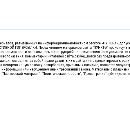
ериалов, размещенных на информационно-новостном ресурсе «ПУНКТ-А», допус
ИВНОЙ ГИПЕРСЫЛКИ. Перед чтением материалов сайта "ПУНКТ-А" проконсульти
 по возможности ознакомьтесь с инструкцией по применению всех упомянутых 
отивопоказания. Комментарии читателей сайта размещаются без предварительно
дакция оставляет за собой право удалить их с сайта или отредактировать, если
т ненормативную лексику, оскорбления, призывы к насилию, являются злоупо
 информации или нарушением иных требований закона. Материалы с плашками
, "Партнерский материал", "Политические новости", "Пресс - релиз" публикуются 