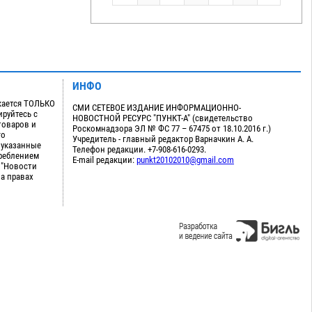
ИНФО
кается ТОЛЬКО
СМИ СЕТЕВОЕ ИЗДАНИЕ ИНФОРМАЦИОННО-
руйтесь с
НОВОСТНОЙ РЕСУРС "ПУНКТ-А" (свидетельство
товаров и
Роскомнадзора ЭЛ № ФС 77 – 67475 от 18.10.2016 г.)
го
Учредитель - главный редактор Варначкин А. А.
 указанные
Телефон редакции. +7-908-616-0293.
треблением
E-mail редакции:
punkt20102010@gmail.com
 "Новости
на правах