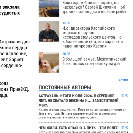
Воды ждем больше нормы, но
о вокзала
насколько? Сергей Шипулин – об
уровне половодья и нересте рыбы
осудистых
15.09
И.о. директора Каспийского
морского научно-
исследовательского центра – о
Астрахани для
юбилее института, его задачах и
падении уровня Каспия
езней сердца
ое давление,
30.05
певт Зарият
В большой семье. Межэтнический
брак: поиск «третьей» культуры
 сердечно-
Архив
рода
ПОСТОЯННЫЕ АВТОРЫ
иона ПривЖД,
дца.
АСТРАХАНЬ. ИТОГИ ИЮЛЯ-2026. В СЕРЕДИНЕ
03.08
ЛЕТА НЕ ХВАТАЛО БЕНЗИНА И… ЗАМЕСТИТЕЛЕЙ
МЭРА
Ну, вот и июль закончился. Пора бегло вспомнить — каким он
был в этот раз. Нет, все главные атрибуты и симптомы
остались на месте — пляж открыли, спли...
ЧЕМ ЖИЛИ. ЕСТЬ ОПАСНО, А ПИТЬ – ТЕМ БОЛЕЕ
01.08
Летом количество пищевых отравлений кратно увеличивается