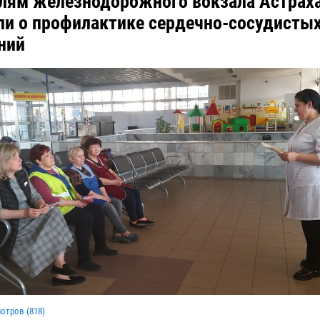
лям железнодорожного вокзала Астрах
ли о профилактике сердечно-сосудисты
ний
мотров (
818
)