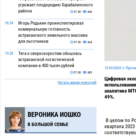
угрожает плодородию Харабалинского
района
07.08
446
Игорь Редькин проинспектировал
16:24
коммунальную готовность
астраханского земельного массива
для льготников
07.08
444
Тяга к сверхскоростям обошлась
15:28
астраханской логистической
компании в 400 тысяч рублей
15-03-2024 \\ Прос
07.08
485
Цифровая экос
Читать архив новостей
Астраханские кутилы сменили барные
14:44
использование
стойки на полицейские дежурки
аналитике МТС
49%.
07.08
486
С 11 августа астраханские водоемы
14:09
ВЕРОНИКА ИОШКО
обеспечат притоком в семь тысяч
В целом по Ро
кубов
07.08
1128
В БОЛЬШОЙ СЕМЬЕ
квартала 2023
соответствующ
Астраханский аэропорт попробует
13:29