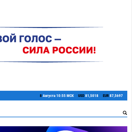
8
Августа
10:55 МСК
USD
81,5018
EUR
87,5697