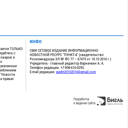
ИНФО
кается ТОЛЬКО
СМИ СЕТЕВОЕ ИЗДАНИЕ ИНФОРМАЦИОННО-
руйтесь с
НОВОСТНОЙ РЕСУРС "ПУНКТ-А" (свидетельство
товаров и
Роскомнадзора ЭЛ № ФС 77 – 67475 от 18.10.2016 г.)
го
Учредитель - главный редактор Варначкин А. А.
 указанные
Телефон редакции. +7-908-616-0293.
треблением
E-mail редакции:
punkt20102010@gmail.com
 "Новости
на правах