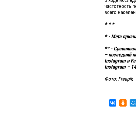
Все пострадавшие при пожаре на
частотность п
Краснодарской в Астрахани
всего населен
скончались
07.08
1589
* * *
Астраханский суд оценил четыре удара
08:47
по голове полицейского в сто тысяч
* - Meta приз
рублей
07.08
454
** - Сравнива
Загрузить еще
– последний п
Instagram и F
Instagram – 1
Фото: Freepik