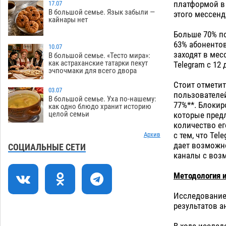
платформой в 
отбиться от ворон в апелляционном
17.07
В большой семье. Язык забыли —
этого мессенд
суде
07.08
495
кайнары нет
Больше 70% по
Астраханские археологи откопали
12:53
63% абонентов
древнюю помойку
10.07
07.08
670
заходят в мес
В большой семье. «Тесто мира»:
как астраханские татарки пекут
Telegram c 12
В Астрахани подросток угнал
11:58
эчпочмаки для всего двора
мотоцикл и похитил чужие мобильник
Стоит отметит
с банковскими картами
07.08
426
03.07
пользователей
В большой семье. Уха по-нашему:
77%**. Блокир
Астраханцев ждут на парковом газоне
11:20
как одно блюдо хранит историю
целой семьи
которые предл
с призами и эрмитажными котами
количество ег
07.08
378
с тем, что Te
Архив
дает возможн
Астраханский суд встал на сторону
10:43
СОЦИАЛЬНЫЕ СЕТИ
каналы с воз
МЧС в споре за возврат униформы
07.08
593
Методология 
На Всероссийской Спартакиаде
10:02
Исследование 
астраханские гандболисты уступили
результатов а
казанским «драконам»
07.08
361
В ходе исслед
09:25