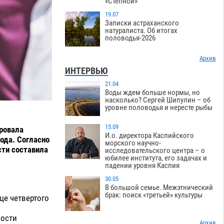
«Степной»
19.07
Записки астраханского
натуралиста. Об итогах
половодья-2026
Архив
ИНТЕРВЬЮ
21.04
Воды ждем больше нормы, но
насколько? Сергей Шипулин – об
уровне половодья и нересте рыбы
15.09
ровала
И.о. директора Каспийского
ода. Согласно
морского научно-
сти составила
исследовательского центра – о
юбилее института, его задачах и
падении уровня Каспия
30.05
В большой семье. Межэтнический
брак: поиск «третьей» культуры
це четвертого
ности
Архив