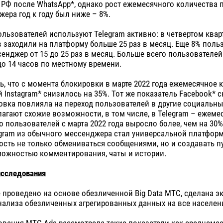
РФ после WhatsApp*, однако рост ежемесячного количества 
жера год к году был ниже – 8%.
льзователей используют Telegram активно: в четвертом кварт
 заходили на платформу больше 25 раз в месяц. Еще 8% поль
сенджер от 15 до 25 раз в месяц. Больше всего пользователей
 до 14 часов по местному времени.
ь, что с момента блокировки в марте 2022 года ежемесячное 
 Instagram* снизилось на 35%. Тот же показатель Facebook* 
овка повлияла на переход пользователей в другие социальны
агают схожие возможности, в том числе, в Telegram – ежеме
о пользователей с марта 2022 года выросло более, чем на 30%
legram из обычного мессенджера стал универсальной платформ
ость не только обмениваться сообщениями, но и создавать 
можностью комментирования, чаты и истории.
исследования
проведено на основе обезличенной Big Data МТС, сделана э
нализа обезличенных агрегированных данных на все населен
ования МТС Ads рассмотрела такие показатели как среднемес