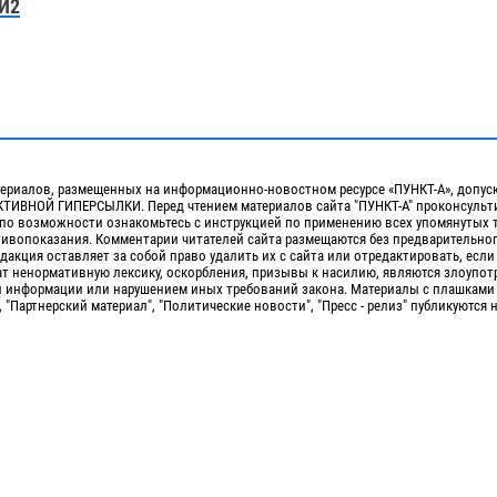
И2
ериалов, размещенных на информационно-новостном ресурсе «ПУНКТ-А», допус
ИВНОЙ ГИПЕРСЫЛКИ. Перед чтением материалов сайта "ПУНКТ-А" проконсульти
 по возможности ознакомьтесь с инструкцией по применению всех упомянутых 
отивопоказания. Комментарии читателей сайта размещаются без предварительно
дакция оставляет за собой право удалить их с сайта или отредактировать, если
т ненормативную лексику, оскорбления, призывы к насилию, являются злоупо
 информации или нарушением иных требований закона. Материалы с плашками
, "Партнерский материал", "Политические новости", "Пресс - релиз" публикуются 