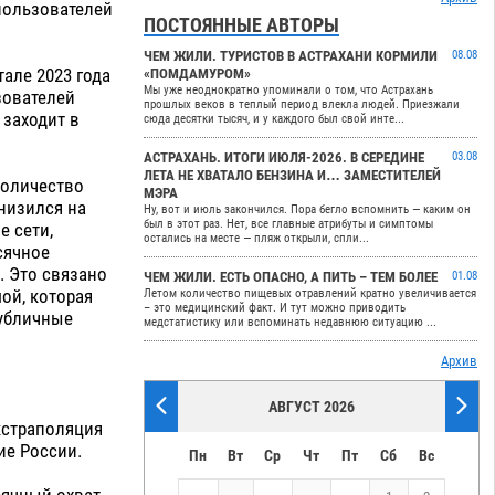
пользователей
ПОСТОЯННЫЕ АВТОРЫ
ЧЕМ ЖИЛИ. ТУРИСТОВ В АСТРАХАНИ КОРМИЛИ
08.08
але 2023 года
«ПОМДАМУРОМ»
Мы уже неоднократно упоминали о том, что Астрахань
зователей
прошлых веков в теплый период влекла людей. Приезжали
 заходит в
сюда десятки тысяч, и у каждого был свой инте...
АСТРАХАНЬ. ИТОГИ ИЮЛЯ-2026. В СЕРЕДИНЕ
03.08
ЛЕТА НЕ ХВАТАЛО БЕНЗИНА И… ЗАМЕСТИТЕЛЕЙ
количество
МЭРА
снизился на
Ну, вот и июль закончился. Пора бегло вспомнить — каким он
был в этот раз. Нет, все главные атрибуты и симптомы
е сети,
остались на месте — пляж открыли, спли...
сячное
. Это связано
ЧЕМ ЖИЛИ. ЕСТЬ ОПАСНО, А ПИТЬ – ТЕМ БОЛЕЕ
01.08
ой, которая
Летом количество пищевых отравлений кратно увеличивается
– это медицинский факт. И тут можно приводить
публичные
медстатистику или вспоминать недавнюю ситуацию ...
Архив
АВГУСТ 2026
кстраполяция
ие России.
Пн
Вт
Ср
Чт
Пт
Сб
Вс
ячный охват,