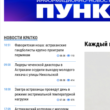
НОВОСТИ КРАТКО
Каждый в
Фаворитская ноша: астраханские
10:51
гандболисты крупно проиграли
пермякам
08.08
110
Лидеры чеченской диаспоры в
09:00
Астрахани осудили выходку молодого
лихача с улицы Никольской
08.08
414
Завтра астраханцы проведут день в
18:00
режиме экстремальной температурной
нагрузки
07.08
575
Астраханский котлован с мусором
17:09