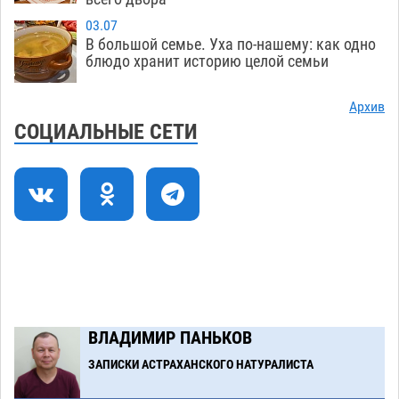
На Всероссийской Спартакиаде астраханские
10:02
03.07
гандболисты уступили казанским «драконам»
В большой семье. Уха по-нашему: как одно
блюдо хранит историю целой семьи
07.08
312
Все пострадавшие при пожаре на
09:25
Архив
Краснодарской в Астрахани скончались
СОЦИАЛЬНЫЕ СЕТИ
07.08
1501
Астраханский суд оценил четыре удара по
08:47
голове полицейского в сто тысяч рублей
07.08
411
Завтра астраханская жара вновь приблизится
19:36
к 40-градусному пределу
06.08
559
В Астрахани впервые открыли смену по
18:57
ВЛАДИМИР ПАНЬКОВ
теории игр
06.08
495
ЗАПИСКИ АСТРАХАНСКОГО НАТУРАЛИСТА
Загрузить еще