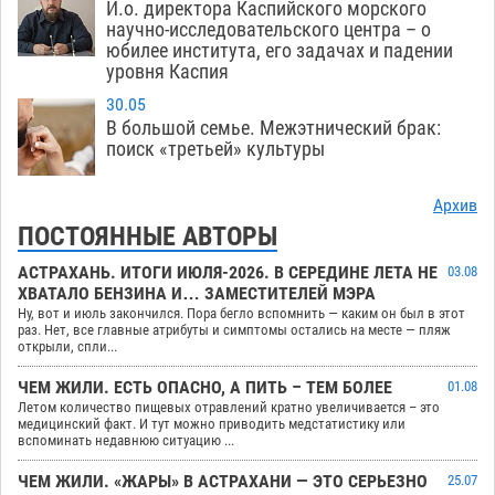
И.о. директора Каспийского морского
научно-исследовательского центра – о
юбилее института, его задачах и падении
уровня Каспия
30.05
В большой семье. Межэтнический брак:
поиск «третьей» культуры
Архив
ПОСТОЯННЫЕ АВТОРЫ
АСТРАХАНЬ. ИТОГИ ИЮЛЯ-2026. В СЕРЕДИНЕ ЛЕТА НЕ
03.08
ХВАТАЛО БЕНЗИНА И… ЗАМЕСТИТЕЛЕЙ МЭРА
Ну, вот и июль закончился. Пора бегло вспомнить — каким он был в этот
раз. Нет, все главные атрибуты и симптомы остались на месте — пляж
открыли, спли...
ЧЕМ ЖИЛИ. ЕСТЬ ОПАСНО, А ПИТЬ – ТЕМ БОЛЕЕ
01.08
Летом количество пищевых отравлений кратно увеличивается – это
медицинский факт. И тут можно приводить медстатистику или
вспоминать недавнюю ситуацию ...
ЧЕМ ЖИЛИ. «ЖАРЫ» В АСТРАХАНИ — ЭТО СЕРЬЕЗНО
25.07