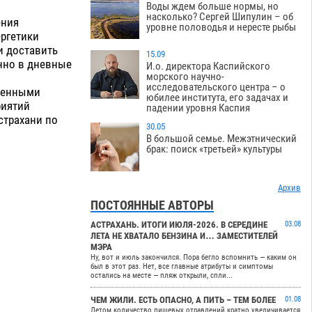
Воды ждем больше нормы, но
насколько? Сергей Шипулин – об
ения
уровне половодья и нересте рыбы
ргетики
и доставить
15.09
нно в дневные
И.о. директора Каспийского
морского научно-
исследовательского центра – о
еменными
юбилее института, его задачах и
риятий
падении уровня Каспия
страхани по
30.05
В большой семье. Межэтнический
брак: поиск «третьей» культуры
Архив
ПОСТОЯННЫЕ АВТОРЫ
АСТРАХАНЬ. ИТОГИ ИЮЛЯ-2026. В СЕРЕДИНЕ
03.08
ЛЕТА НЕ ХВАТАЛО БЕНЗИНА И… ЗАМЕСТИТЕЛЕЙ
МЭРА
Ну, вот и июль закончился. Пора бегло вспомнить — каким он
был в этот раз. Нет, все главные атрибуты и симптомы
остались на месте — пляж открыли, спли...
ЧЕМ ЖИЛИ. ЕСТЬ ОПАСНО, А ПИТЬ – ТЕМ БОЛЕЕ
01.08
Летом количество пищевых отравлений кратно увеличивается