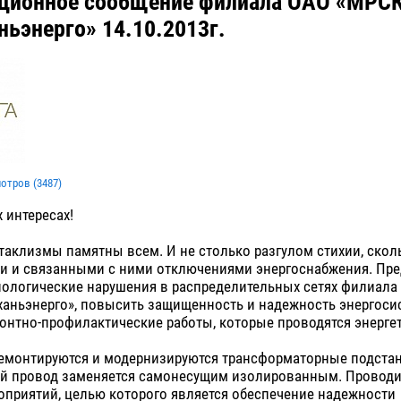
ионное сообщение филиала ОАО «МРСК
ньэнерго» 14.10.2013г.
мотров (
3487
)
 интересах!
аклизмы памятны всем. И не столько разгулом стихии, скол
и и связанными с ними отключениями энергоснабжения. Пре
нологические нарушения в распределительных сетях филиал
аханьэнерго», повысить защищенность и надежность энергос
онтно-профилактические работы, которые проводятся энерге
ремонтируются и модернизируются трансформаторные подстан
 провод заменяется самонесущим изолированным. Проводи
оприятий, целью которого является обеспечение надежности