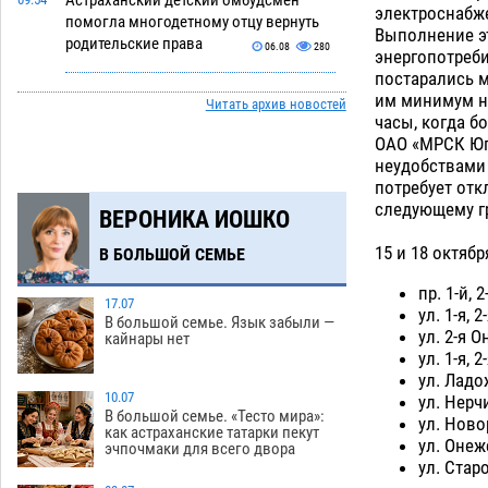
Астраханский детский омбудсмен
электроснабже
помогла многодетному отцу вернуть
Выполнение э
родительские права
06.08
280
энергопотреби
постарались м
В Астрахани купеческий банк укроют
09:13
им минимум н
Читать архив новостей
новой крышей за шестнадцать
часы, когда б
миллионов
06.08
300
ОАО «МРСК Юг
неудобствами
Астраханские спасатели назвали
08:29
потребует отк
причину пожара, в котором погиб 3-
следующему г
ВЕРОНИКА ИОШКО
месячный малыш
06.08
488
15 и 18 октябр
В БОЛЬШОЙ СЕМЬЕ
Арендатор заплатит миллионы за
07:38
порчу солью астраханских
пр. 1-й, 
сельхозугодий
17.07
06.08
329
ул. 1-я, 2
В большой семье. Язык забыли —
ул. 2-я 
кайнары нет
Завтра погода вновь заставит
20:27
ул. 1-я, 
астраханцев жариться
05.08
405
ул. Ладо
10.07
ул. Нерч
Уникальные артефакты Золотой Орды
19:07
В большой семье. «Тесто мира»:
ул. Ново
как астраханские татарки пекут
выставили в астраханском музее
ул. Онеж
эчпочмаки для всего двора
05.08
458
ул. Стар