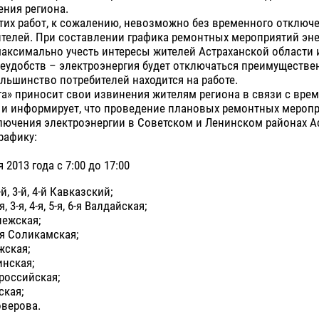
ния региона.
тих работ, к сожалению, невозможно без временного отключ
телей. При составлении графика ремонтных мероприятий эне
аксимально учесть интересы жителей Астраханской области 
еудобств – электроэнергия будет отключаться преимуществе
ольшинство потребителей находится на работе.
а» приносит свои извинения жителям региона в связи с вр
 и информирует, что проведение плановых ремонтных мероп
лючения электроэнергии в Советском и Ленинском районах А
рафику:
я 2013 года с 7:00 до 17:00
2-й, 3-й, 4-й Кавказский;
-я, 3-я, 4-я, 5-я, 6-я Валдайская;
Онежская;
2-я Соликамская;
жская;
инская;
российская;
ская;
оверова.