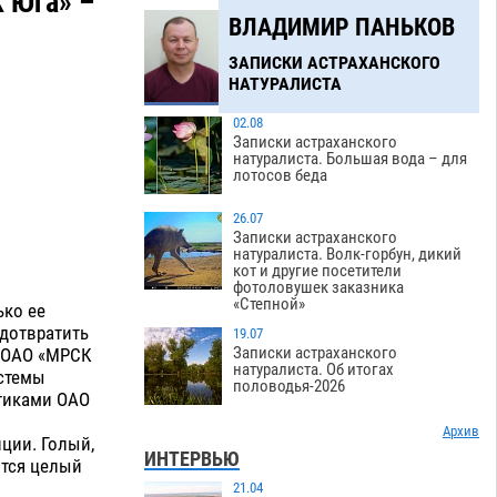
 Юга» –
ВЛАДИМИР ПАНЬКОВ
ЗАПИСКИ АСТРАХАНСКОГО
НАТУРАЛИСТА
02.08
Записки астраханского
натуралиста. Большая вода – для
лотосов беда
26.07
Записки астраханского
натуралиста. Волк-горбун, дикий
кот и другие посетители
фотоловушек заказника
«Степной»
ько ее
дотвратить
19.07
Записки астраханского
а ОАО «МРСК
натуралиста. Об итогах
истемы
половодья-2026
тиками ОАО
Архив
ции. Голый,
ИНТЕРВЬЮ
тся целый
21.04