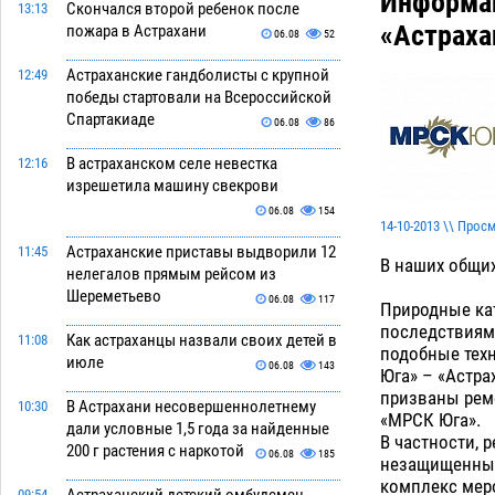
Информац
Скончался второй ребенок после
13:13
«Астраха
пожара в Астрахани
06.08
52
Астраханские гандболисты с крупной
12:49
победы стартовали на Всероссийской
Спартакиаде
06.08
86
В астраханском селе невестка
12:16
изрешетила машину свекрови
06.08
154
14-10-2013 \\ Прос
Астраханские приставы выдворили 12
11:45
В наших общих
нелегалов прямым рейсом из
Шереметьево
06.08
117
Природные кат
последствиям
Как астраханцы назвали своих детей в
11:08
подобные тех
июле
06.08
143
Юга» – «Астр
призваны рем
В Астрахани несовершеннолетнему
10:30
«МРСК Юга».
дали условные 1,5 года за найденные
В частности, 
200 г растения с наркотой
06.08
185
незащищенный
комплекс мер
09:54