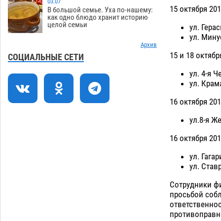
03.07
Маленькую девочку увезли в больницу
18:29
15 октября 201
В большой семье. Уха по-нашему:
после ДТП у «Алимпика» в Астрахани
как одно блюдо хранит историю
целой семьи
ул. Гераси
05.08
664
ул. Мину
Всероссийская летняя перепись
Архив
16:31
15 и 18 октябр
воробьев стартует в Астрахани
СОЦИАЛЬНЫЕ СЕТИ
05.08
411
ул. 4-я 
ул. Крам
Астраханские пожарные поезда с
15:58
начала года десять раз выезжали на
16 октября 201
борьбу с огнем
05.08
406
ул.8-я Ж
Гость из Чечни утонул в реке под
15:14
Астраханью
05.08
607
16 октября 201
ул. Гагари
Загрузить еще
ул. Ставр
Сотрудники фи
просьбой соб
ответственнос
противоправн