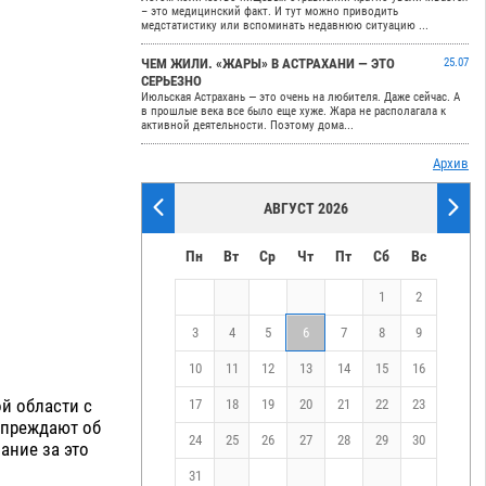
– это медицинский факт. И тут можно приводить
медстатистику или вспоминать недавнюю ситуацию ...
ЧЕМ ЖИЛИ. «ЖАРЫ» В АСТРАХАНИ — ЭТО
25.07
СЕРЬЕЗНО
Июльская Астрахань — это очень на любителя. Даже сейчас. А
в прошлые века все было еще хуже. Жара не располагала к
активной деятельности. Поэтому дома...
Архив
АВГУСТ 2026
Пн
Вт
Ср
Чт
Пт
Сб
Вс
1
2
3
4
5
6
7
8
9
10
11
12
13
14
15
16
й области с
17
18
19
20
21
22
23
упреждают об
24
25
26
27
28
29
30
ание за это
31