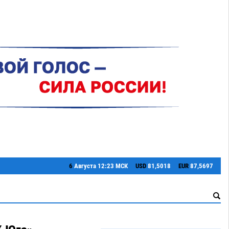
6
Августа
12:23 МСК
USD
81,5018
EUR
87,5697