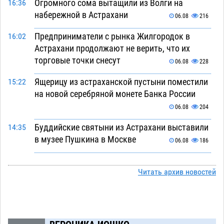
Огромного сома вытащили из Волги на
16:36
набережной в Астрахани
06.08
216
Предприниматели с рынка Жилгородок в
16:02
Астрахани продолжают не верить, что их
торговые точки снесут
06.08
228
Ящерицу из астраханской пустыни поместили
15:22
на новой серебряной монете Банка России
06.08
204
Буддийские святыни из Астрахани выставили
14:35
в музее Пушкина в Москве
06.08
186
Мэрия Астрахани переводит городские
13:50
зеленые зоны на автоматический полив
Читать архив новостей
06.08
193
Скончался второй ребенок после пожара в
13:13
Астрахани
06.08
499