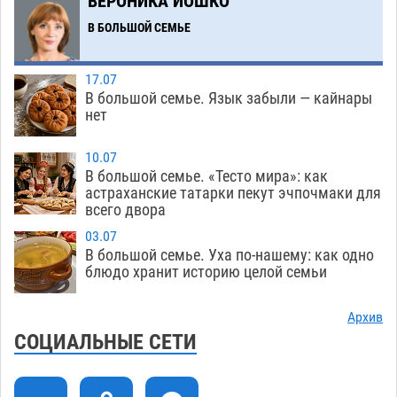
ВЕРОНИКА ИОШКО
Астраханские гандболисты с крупной победы
12:49
В БОЛЬШОЙ СЕМЬЕ
стартовали на Всероссийской Спартакиаде
06.08
248
17.07
В большой семье. Язык забыли — кайнары
В астраханском селе невестка изрешетила
12:16
нет
машину свекрови
06.08
369
10.07
Астраханские приставы выдворили 12
11:45
В большой семье. «Тесто мира»: как
нелегалов прямым рейсом из Шереметьево
астраханские татарки пекут эчпочмаки для
всего двора
06.08
230
03.07
Как астраханцы назвали своих детей в июле
11:08
В большой семье. Уха по-нашему: как одно
блюдо хранит историю целой семьи
06.08
257
В Астрахани несовершеннолетнему дали
10:30
Архив
условные 1,5 года за найденные 200 г
СОЦИАЛЬНЫЕ СЕТИ
растения с наркотой
06.08
250
Астраханский детский омбудсмен помогла
09:54