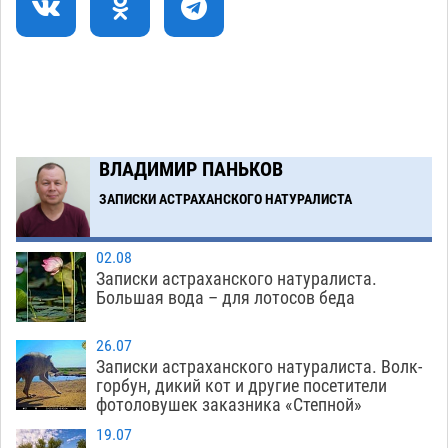
многодетному отцу вернуть родительские
права
06.08
366
В Астрахани купеческий банк укроют новой
09:13
крышей за шестнадцать миллионов
06.08
416
ВЛАДИМИР ПАНЬКОВ
Загрузить еще
ЗАПИСКИ АСТРАХАНСКОГО НАТУРАЛИСТА
02.08
Записки астраханского натуралиста.
Большая вода – для лотосов беда
26.07
Записки астраханского натуралиста. Волк-
горбун, дикий кот и другие посетители
фотоловушек заказника «Степной»
19.07