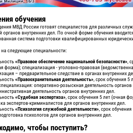
ния обучения
дения МВД России готовят специалистов для различных служ
 органов внутренних дел. По очной форме обучения вводитс
ванная система подготовки квалифицированных юридически
я на следующие специальности:
ьность
«Правовое обеспечение национальной безопасности»
, 
ая форма); специализация - уголовно-правовая (ведомственн
зация – предварительное следствие в органах внутренних де
ьность
«Правоохранительная деятельность»
, срок обучения 5 
специализация: оперативно-розыскная деятельность органов
инистративная деятельность органов внутренних дел.
ьность
«Судебная экспертиза»
, срок обучения 5 лет (очная фо
ка экспертов-криминалистов для органов внутренних дел.
ьность
«Психология служебной деятельности»
, срок обучения 
подготовка психологов для органов внутренних дел.
ходимо, чтобы поступить?