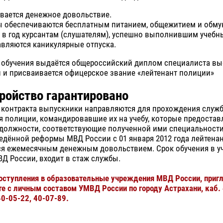
вается денежное довольствие.
ы обеспечиваются бесплатным питанием, общежитием и обму
 в год курсантам (слушателям), успешно выполнившим учебн
авляются каникулярные отпуска.
 обучения выдаётся общероссийский диплом специалиста в
 и присваивается офицерское звание «лейтенант полиции»
ройство гарантировано
 контракта выпускники направляются для прохождения служ
 полиции, командировавшие их на учебу, которые предостав
должности, соответствующие полученной ими специальности.
едённой реформы МВД России с 01 января 2012 года лейтена
ся ежемесячным денежным довольствием. Срок обучения в у
Д России, входит в стаж службы.
оступления в образовательные учреждения МВД России, приг
те с личным составом УМВД России по городу Астрахани, каб.
40-05-22, 40-07-89.