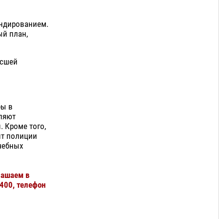
ндированием.
ый план,
ысшей
бы в
ляют
 Кроме того,
нт полиции
чебных
лашаем в
 400, телефон