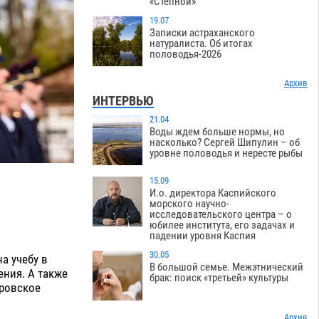
«Степной»
19.07
Записки астраханского
натуралиста. Об итогах
половодья-2026
Архив
ИНТЕРВЬЮ
21.04
Воды ждем больше нормы, но
насколько? Сергей Шипулин – об
уровне половодья и нересте рыбы
15.09
И.о. директора Каспийского
морского научно-
исследовательского центра – о
юбилее института, его задачах и
падении уровня Каспия
30.05
а учебу в
В большой семье. Межэтнический
ения. А также
брак: поиск «третьей» культуры
оровское
Архив