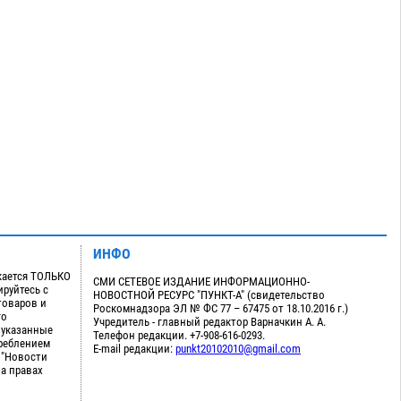
ИНФО
кается ТОЛЬКО
СМИ СЕТЕВОЕ ИЗДАНИЕ ИНФОРМАЦИОННО-
руйтесь с
НОВОСТНОЙ РЕСУРС "ПУНКТ-А" (свидетельство
товаров и
Роскомнадзора ЭЛ № ФС 77 – 67475 от 18.10.2016 г.)
го
Учредитель - главный редактор Варначкин А. А.
 указанные
Телефон редакции. +7-908-616-0293.
треблением
E-mail редакции:
punkt20102010@gmail.com
 "Новости
на правах