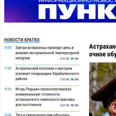
НОВОСТИ КРАТКО
Астрахан
Завтра астраханцы проведут день в
18:00
очное об
режиме экстремальной температурной
нагрузки
07.08
384
Астраханский котлован с мусором
17:09
угрожает плодородию Харабалинского
района
07.08
284
Игорь Редькин проинспектировал
16:24
коммунальную готовность
астраханского земельного массива
для льготников
07.08
293
Тяга к сверхскоростям обошлась
15:28