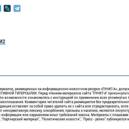
И2
ериалов, размещенных на информационно-новостном ресурсе «ПУНКТ-А», допус
ИВНОЙ ГИПЕРСЫЛКИ. Перед чтением материалов сайта "ПУНКТ-А" проконсульти
 по возможности ознакомьтесь с инструкцией по применению всех упомянутых 
отивопоказания. Комментарии читателей сайта размещаются без предварительно
дакция оставляет за собой право удалить их с сайта или отредактировать, если
т ненормативную лексику, оскорбления, призывы к насилию, являются злоупо
 информации или нарушением иных требований закона. Материалы с плашками
, "Партнерский материал", "Политические новости", "Пресс - релиз" публикуются 