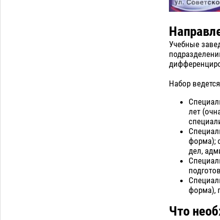
приблизится к 40-градусному пределу
06.08
528
Направле
В Астрахани впервые открыли смену
18:57
по теории игр
06.08
470
Учебные заве
подразделений
дифференциро
Загрузить еще
Набор ведетс
Специал
лет (очн
специали
Специал
форма); 
дел, адм
Специал
подготов
Специал
форма), 
Что необ