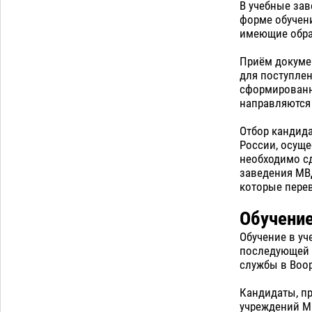
В учебные за
форме обучени
имеющие обра
Приём докумен
для поступлен
сформированн
направляются 
Отбор кандид
России, осуще
необходимо сд
заведения МВ
которые перев
Обучение
Обучение в уч
последующей 
службы в Воо
Кандидаты, п
учреждений МВ