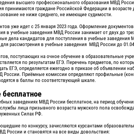
ведения высшего профессионального образования МВД Росси
я принимаются граждане Российской Федерации в возрасте д
зование не ниже среднего, не имеющие судимости.
тов уже идет с 25 января 2023 года. Оформление документов
ия в учебные заведения МВД России занимает от двух до тре
ые дела кандидатов для поступления в учебные заведения 
для рассмотрения в учебные заведения МВД России до 01.04.
атов, поступающих на очное обучение в образовательные уч
ствляется по результатам ЕГЭ. Перечень предметов, по кото
ать ЕГЭ, определяется ежегодно в приказе об объявлении на
Д России. Приёмные комиссии определяют профильные (конк
одятся в баллы по соответствующей шкале.
 бесплатное
ебных заведениях МВД России бесплатное, на период обучени
службы лица призывного возраста мужского пола освобожда
руженных Силах РФ.
рошедшие по конкурсу, зачисляются курсантами образовател
Д России и становятся на все виды довольствия: