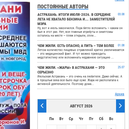
ПОСТОЯННЫЕ АВТОРЫ
АСТРАХАНЬ. ИТОГИ ИЮЛЯ-2026. В СЕРЕДИНЕ
03.08
ЛЕТА НЕ ХВАТАЛО БЕНЗИНА И… ЗАМЕСТИТЕЛЕЙ
МЭРА
Ну, вот и июль закончился. Пора бегло вспомнить — каким он
был в этот раз. Нет, все главные атрибуты и симптомы
остались на месте — пляж открыли, спли...
ЧЕМ ЖИЛИ. ЕСТЬ ОПАСНО, А ПИТЬ – ТЕМ БОЛЕЕ
01.08
Летом количество пищевых отравлений кратно увеличивается
– это медицинский факт. И тут можно приводить
медстатистику или вспоминать недавнюю ситуацию ...
ЧЕМ ЖИЛИ. «ЖАРЫ» В АСТРАХАНИ — ЭТО
25.07
СЕРЬЕЗНО
Июльская Астрахань — это очень на любителя. Даже сейчас. А
в прошлые века все было еще хуже. Жара не располагала к
активной деятельности. Поэтому дома...
Архив
АВГУСТ 2026
Пн
Вт
Ср
Чт
Пт
Сб
Вс