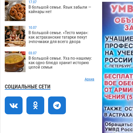
17.07
В большой семье. Язык забыли —
Астраханцев ждут на парковом газоне
11:20
кайнары нет
с призами и эрмитажными котами
07.08
300
10.07
Астраханский суд встал на сторону
10:43
В большой семье. «Тесто мира»:
как астраханские татарки пекут
МЧС в споре за возврат униформы
эчпочмаки для всего двора
07.08
416
03.07
На Всероссийской Спартакиаде
10:02
В большой семье. Уха по-нашему:
астраханские гандболисты уступили
как одно блюдо хранит историю
целой семьи
казанским «драконам»
07.08
289
Все пострадавшие при пожаре на
Архив
09:25
Краснодарской в Астрахани
СОЦИАЛЬНЫЕ СЕТИ
скончались
07.08
1468
Астраханский суд оценил четыре удара
08:47
по голове полицейского в сто тысяч
рублей
07.08
389
Завтра астраханская жара вновь
19:36