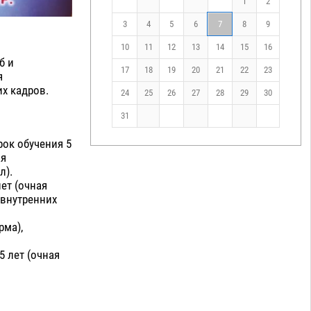
1
2
3
4
5
6
7
8
9
10
11
12
13
14
15
16
б и
17
18
19
20
21
22
23
я
х кадров.
24
25
26
27
28
29
30
31
срок обучения 5
ая
л).
лет (очная
 внутренних
рма),
5 лет (очная