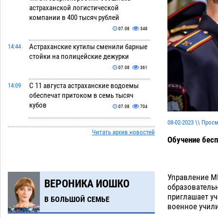
астраханской логистической
компании в 400 тысяч рублей
07.08
348
Астраханские кутилы сменили барные
14:44
стойки на полицейские дежурки
07.08
361
С 11 августа астраханские водоемы
14:09
обеспечат притоком в семь тысяч
кубов
07.08
704
08-02-2023 \\ Прос
Астраханский аэропорт попробует
13:29
Читать архив новостей
отбиться от ворон в апелляционном
Обучение бесп
суде
07.08
376
Астраханские археологи откопали
12:53
древнюю помойку
07.08
562
Управление МВ
ВЕРОНИКА ИОШКО
образовательн
В Астрахани подросток угнал
11:58
приглашает у
В БОЛЬШОЙ СЕМЬЕ
мотоцикл и похитил чужие мобильник
военное учил
с банковскими картами
07.08
342