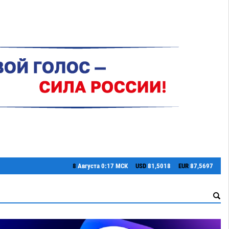
8
Августа
0:17 МСК
USD
81,5018
EUR
87,5697