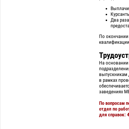
Выплачи
Курсант
Два раза
предост
По окончании
квалификации
Трудоуст
На основании
подразделения
выпускникам 
в рамках пров
обеспечивает
заведениях МВ
По вопросам п
отдел по рабо
для справок: 