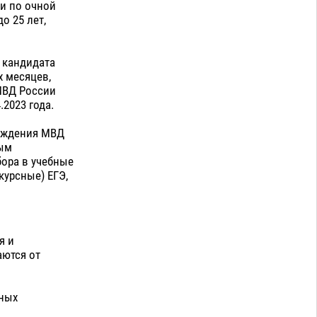
и по очной
о 25 лет,
 кандидата
х месяцев,
МВД России
2023 года.
реждения МВД
рым
бора в учебные
урсные) ЕГЭ,
я и
ются от
ьных