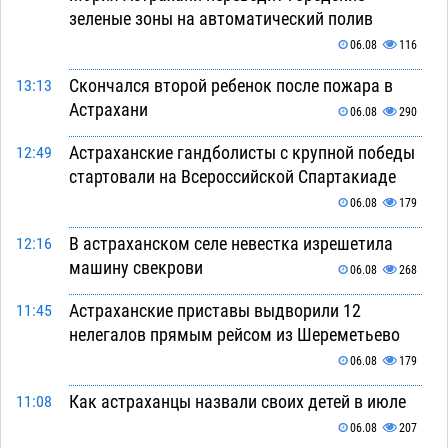
зеленые зоны на автоматический полив
06.08
116
Скончался второй ребенок после пожара в
13:13
Астрахани
06.08
290
Астраханские гандболисты с крупной победы
12:49
стартовали на Всероссийской Спартакиаде
06.08
179
В астраханском селе невестка изрешетила
12:16
машину свекрови
06.08
268
Астраханские приставы выдворили 12
11:45
нелегалов прямым рейсом из Шереметьево
06.08
179
Как астраханцы назвали своих детей в июле
11:08
06.08
207