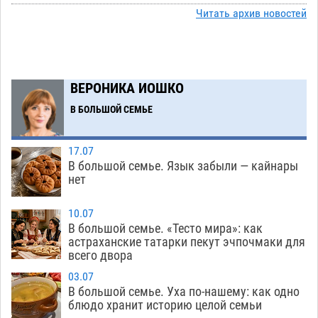
В Астрахани несовершеннолетнему дали
Читать архив новостей
10:30
условные 1,5 года за найденные 200 г
растения с наркотой
06.08
208
Астраханский детский омбудсмен помогла
09:54
ВЕРОНИКА ИОШКО
многодетному отцу вернуть родительские
В БОЛЬШОЙ СЕМЬЕ
права
06.08
309
В Астрахани купеческий банк укроют новой
09:13
17.07
крышей за шестнадцать миллионов
В большой семье. Язык забыли — кайнары
нет
06.08
338
Астраханские спасатели назвали причину
08:29
10.07
пожара, в котором погиб 3-месячный малыш
В большой семье. «Тесто мира»: как
астраханские татарки пекут эчпочмаки для
06.08
548
всего двора
Арендатор заплатит миллионы за порчу
07:38
03.07
солью астраханских сельхозугодий
В большой семье. Уха по-нашему: как одно
06.08
356
блюдо хранит историю целой семьи