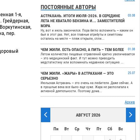
ПОСТОЯННЫЕ АВТОРЫ
енная 1-я,
АСТРАХАНЬ. ИТОГИ ИЮЛЯ-2026. В СЕРЕДИНЕ
03.08
. Грейдерная,
ЛЕТА НЕ ХВАТАЛО БЕНЗИНА И… ЗАМЕСТИТЕЛЕЙ
МЭРА
. Воркутинская,
Ну, вот и июль закончился. Пора бегло вспомнить — каким он
а, пер.
был в этот раз. Нет, все главные атрибуты и симптомы
остались на месте — пляж открыли, спли...
ЧЕМ ЖИЛИ. ЕСТЬ ОПАСНО, А ПИТЬ – ТЕМ БОЛЕЕ
01.08
Здоровый
Летом количество пищевых отравлений кратно увеличивается
– это медицинский факт. И тут можно приводить
медстатистику или вспоминать недавнюю ситуацию ...
ЧЕМ ЖИЛИ. «ЖАРЫ» В АСТРАХАНИ — ЭТО
25.07
СЕРЬЕЗНО
Июльская Астрахань — это очень на любителя. Даже сейчас. А
в прошлые века все было еще хуже. Жара не располагала к
активной деятельности. Поэтому дома...
Архив
АВГУСТ 2026
Пн
Вт
Ср
Чт
Пт
Сб
Вс