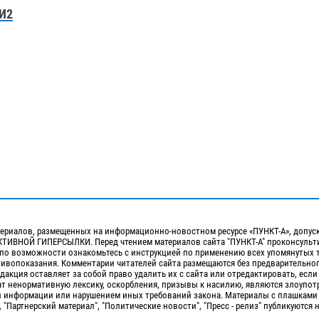
И2
ериалов, размещенных на информационно-новостном ресурсе «ПУНКТ-А», допус
ИВНОЙ ГИПЕРСЫЛКИ. Перед чтением материалов сайта "ПУНКТ-А" проконсульти
 по возможности ознакомьтесь с инструкцией по применению всех упомянутых 
отивопоказания. Комментарии читателей сайта размещаются без предварительно
дакция оставляет за собой право удалить их с сайта или отредактировать, если
т ненормативную лексику, оскорбления, призывы к насилию, являются злоупо
 информации или нарушением иных требований закона. Материалы с плашками
, "Партнерский материал", "Политические новости", "Пресс - релиз" публикуются 