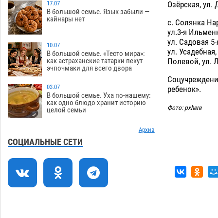
Озёрская, ул.
пожара в Астрахани
17.07
06.08
516
В большой семье. Язык забыли —
кайнары нет
с. Солянка На
Астраханские гандболисты с крупной
12:49
ул.3-я Ильмен
победы стартовали на Всероссийской
ул. Садовая 5-
Спартакиаде
10.07
06.08
257
ул. Усадебная,
В большой семье. «Тесто мира»:
Полевой, ул. 
как астраханские татарки пекут
В астраханском селе невестка
12:16
эчпочмаки для всего двора
изрешетила машину свекрови
Соцучреждения
06.08
382
03.07
ребенок».
В большой семье. Уха по-нашему:
Астраханские приставы выдворили 12
11:45
как одно блюдо хранит историю
Фото: pxhere
целой семьи
нелегалов прямым рейсом из
Шереметьево
06.08
242
Архив
Как астраханцы назвали своих детей в
11:08
СОЦИАЛЬНЫЕ СЕТИ
июле
06.08
266
В Астрахани несовершеннолетнему
10:30
дали условные 1,5 года за найденные
200 г растения с наркотой
06.08
260
Астраханский детский омбудсмен
09:54