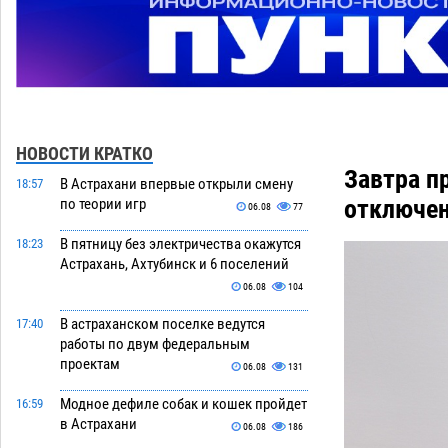
НОВОСТИ КРАТКО
Завтра п
В Астрахани впервые открыли смену
18:57
отключе
по теории игр
06.08
77
В пятницу без электричества окажутся
18:23
Астрахань, Ахтубинск и 6 поселений
06.08
104
В астраханском поселке ведутся
17:40
работы по двум федеральным
проектам
06.08
131
Модное дефиле собак и кошек пройдет
16:59
в Астрахани
06.08
186