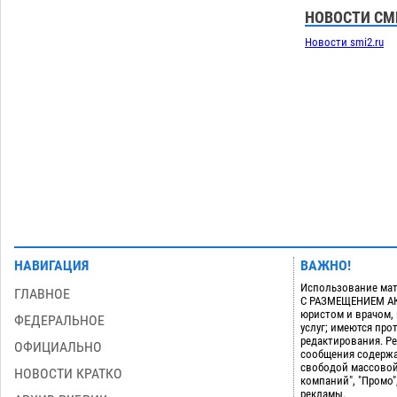
помогла многодетному отцу вернуть
НОВОСТИ СМ
родительские права
06.08
373
Новости smi2.ru
Загрузить еще
НАВИГАЦИЯ
ВАЖНО!
Использование мат
ГЛАВНОЕ
С РАЗМЕЩЕНИЕМ АКТ
юристом и врачом,
ФЕДЕРАЛЬНОЕ
услуг; имеются пр
редактирования. Ре
ОФИЦИАЛЬНО
сообщения содержа
свободой массовой
НОВОСТИ КРАТКО
компаний", "Промо"
рекламы.