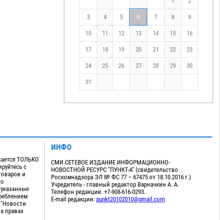
1
2
3
4
5
6
7
8
9
10
11
12
13
14
15
16
17
18
19
20
21
22
23
24
25
26
27
28
29
30
31
ИНФО
кается ТОЛЬКО
СМИ СЕТЕВОЕ ИЗДАНИЕ ИНФОРМАЦИОННО-
руйтесь с
НОВОСТНОЙ РЕСУРС "ПУНКТ-А" (свидетельство
товаров и
Роскомнадзора ЭЛ № ФС 77 – 67475 от 18.10.2016 г.)
го
Учредитель - главный редактор Варначкин А. А.
 указанные
Телефон редакции. +7-908-616-0293.
треблением
E-mail редакции:
punkt20102010@gmail.com
 "Новости
на правах