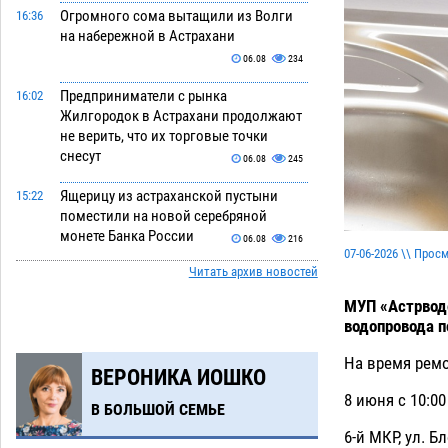
Огромного сома вытащили из Волги
16:36
на набережной в Астрахани
06.08
234
Предприниматели с рынка
16:02
Жилгородок в Астрахани продолжают
не верить, что их торговые точки
снесут
06.08
245
Ящерицу из астраханской пустыни
15:22
поместили на новой серебряной
монете Банка России
06.08
216
07-06-2026 \\ Прос
Читать архив новостей
Буддийские святыни из Астрахани
14:35
выставили в музее Пушкина в Москве
МУП «Астрводо
06.08
197
водопровода п
Мэрия Астрахани переводит городские
13:50
На время ремо
ВЕРОНИКА ИОШКО
зеленые зоны на автоматический
полив
8 июня с 10:0
06.08
201
В БОЛЬШОЙ СЕМЬЕ
6-й МКР, ул. Б
Скончался второй ребенок после
13:13