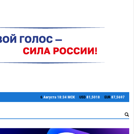
6
Августа
18:34 МСК
USD
81,5018
EUR
87,5697