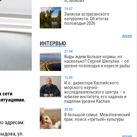
«Степной»
19.07
Записки астраханского
натуралиста. Об итогах
половодья-2026
Архив
ИНТЕРВЬЮ
21.04
Воды ждем больше нормы, но
насколько? Сергей Шипулин – об
уровне половодья и нересте рыбы
15.09
И.о. директора Каспийского
морского научно-
исследовательского центра – о
 сети
юбилее института, его задачах и
ситуациями.
падении уровня Каспия
30.05
В большой семье. Межэтнический
брак: поиск «третьей» культуры
по адресам:
выдова, ул.
Архив