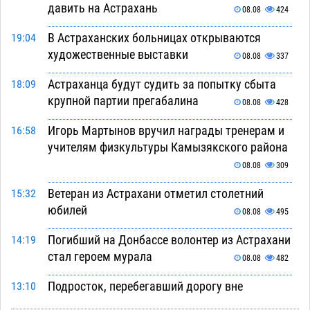
давить на Астрахань
08.08
424
В Астраханских больницах открываются
19:04
художественные выставки
08.08
337
Астраханца будут судить за попытку сбыта
18:09
крупной партии прегабалина
08.08
428
Игорь Мартынов вручил награды тренерам и
16:58
учителям физкультуры Камызякского района
08.08
309
Ветеран из Астрахани отметил столетний
15:32
юбилей
08.08
495
Погибший на Донбассе волонтер из Астрахани
14:19
стал героем мурала
08.08
482
Подросток, перебегавший дорогу вне
13:10
перехода, попал под колеса авто в Астрахани