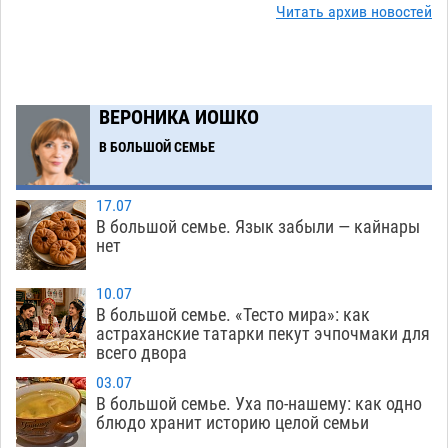
Читать архив новостей
08.08
609
Астраханский следком помог подростку
12:02
получить зарплату за честный труд
08.08
405
ВЕРОНИКА ИОШКО
Фаворитская ноша: астраханские
10:51
В БОЛЬШОЙ СЕМЬЕ
гандболисты крупно проиграли пермякам
08.08
378
17.07
В большой семье. Язык забыли — кайнары
Лидеры чеченской диаспоры в Астрахани
09:00
нет
осудили выходку молодого лихача с улицы
Никольской
08.08
809
10.07
В большой семье. «Тесто мира»: как
Завтра астраханцы проведут день в режиме
18:00
астраханские татарки пекут эчпочмаки для
всего двора
экстремальной температурной нагрузки
07.08
774
03.07
В большой семье. Уха по-нашему: как одно
Астраханский котлован с мусором угрожает
17:09
блюдо хранит историю целой семьи
плодородию Харабалинского района