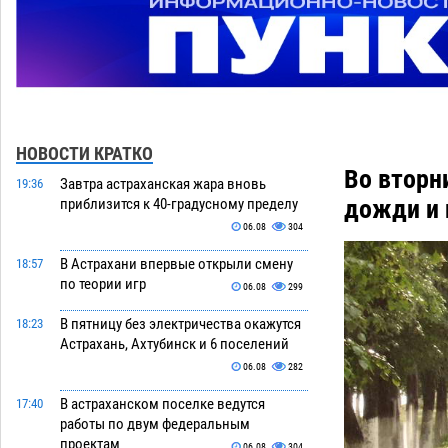
НОВОСТИ КРАТКО
Во вторн
Завтра астраханская жара вновь
19:36
дожди и 
приблизится к 40-градусному пределу
06.08
304
В Астрахани впервые открыли смену
18:57
по теории игр
06.08
299
В пятницу без электричества окажутся
18:23
Астрахань, Ахтубинск и 6 поселений
06.08
282
В астраханском поселке ведутся
17:40
работы по двум федеральным
проектам
06.08
304