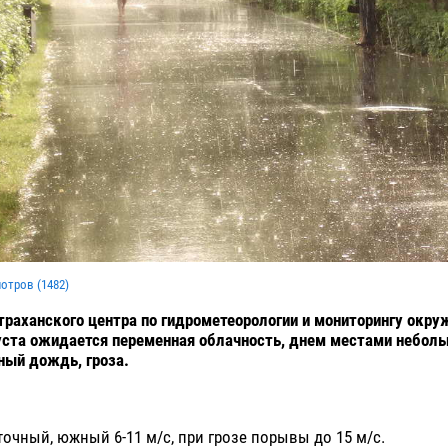
мотров (
1482
)
раханского центра по гидрометеорологии и мониторингу окр
уста ожидается переменная облачность, днем местами небол
ный дождь, гроза.
точный, южный 6-11 м/с, при грозе порывы до 15 м/с.