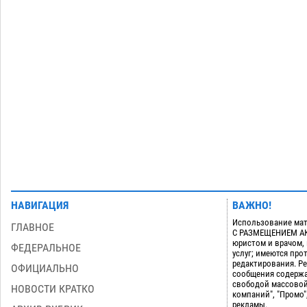
дали условные 1,5 года за найденные
200 г растения с наркотой
06.08
334
Загрузить еще
НАВИГАЦИЯ
ВАЖНО!
Использование мат
ГЛАВНОЕ
С РАЗМЕЩЕНИЕМ АКТ
юристом и врачом,
ФЕДЕРАЛЬНОЕ
услуг; имеются пр
редактирования. Ре
ОФИЦИАЛЬНО
сообщения содержа
свободой массовой
НОВОСТИ КРАТКО
компаний", "Промо"
рекламы.