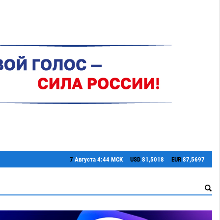
7
Августа
4:44 МСК
USD
81,5018
EUR
87,5697