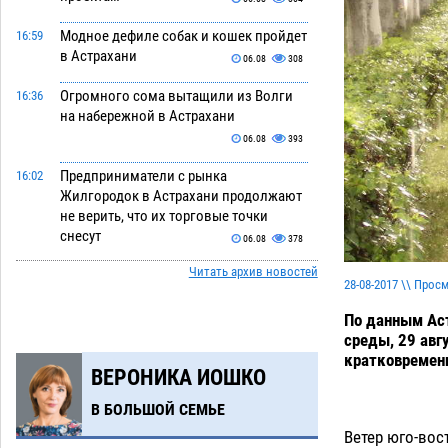
Модное дефиле собак и кошек пройдет
16:59
в Астрахани
06.08
308
Огромного сома вытащили из Волги
16:36
на набережной в Астрахани
06.08
393
Предприниматели с рынка
16:02
Жилгородок в Астрахани продолжают
не верить, что их торговые точки
снесут
06.08
378
Читать архив новостей
Ящерицу из астраханской пустыни
15:22
28-08-2017 \\ Прос
поместили на новой серебряной
монете Банка России
По данным Аст
06.08
300
среды, 29 авг
Буддийские святыни из Астрахани
14:35
кратковремен
ВЕРОНИКА ИОШКО
выставили в музее Пушкина в Москве
06.08
275
В БОЛЬШОЙ СЕМЬЕ
Ветер юго-вос
Мэрия Астрахани переводит городские
13:50