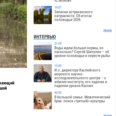
«Степной»
19.07
Записки астраханского
натуралиста. Об итогах
половодья-2026
Архив
ИНТЕРВЬЮ
21.04
Воды ждем больше нормы, но
насколько? Сергей Шипулин – об
уровне половодья и нересте рыбы
15.09
И.о. директора Каспийского
морского научно-
исследовательского центра – о
юбилее института, его задачах и
ужающей
падении уровня Каспия
ьшой
30.05
В большой семье. Межэтнический
брак: поиск «третьей» культуры
Архив