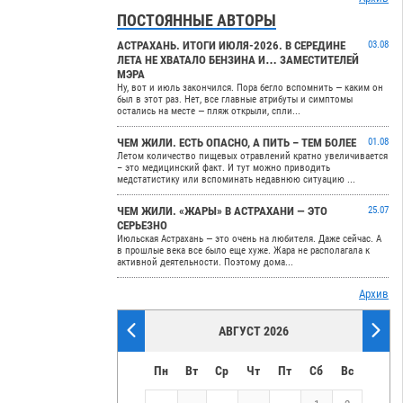
ПОСТОЯННЫЕ АВТОРЫ
АСТРАХАНЬ. ИТОГИ ИЮЛЯ-2026. В СЕРЕДИНЕ
03.08
ЛЕТА НЕ ХВАТАЛО БЕНЗИНА И… ЗАМЕСТИТЕЛЕЙ
МЭРА
Ну, вот и июль закончился. Пора бегло вспомнить — каким он
был в этот раз. Нет, все главные атрибуты и симптомы
остались на месте — пляж открыли, спли...
ЧЕМ ЖИЛИ. ЕСТЬ ОПАСНО, А ПИТЬ – ТЕМ БОЛЕЕ
01.08
Летом количество пищевых отравлений кратно увеличивается
– это медицинский факт. И тут можно приводить
медстатистику или вспоминать недавнюю ситуацию ...
ЧЕМ ЖИЛИ. «ЖАРЫ» В АСТРАХАНИ — ЭТО
25.07
СЕРЬЕЗНО
Июльская Астрахань — это очень на любителя. Даже сейчас. А
в прошлые века все было еще хуже. Жара не располагала к
активной деятельности. Поэтому дома...
Архив
АВГУСТ 2026
Пн
Вт
Ср
Чт
Пт
Сб
Вс