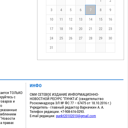
1
2
3
4
5
6
7
8
9
10
11
12
13
14
15
16
17
18
19
20
21
22
23
24
25
26
27
28
29
30
31
ИНФО
кается ТОЛЬКО
СМИ СЕТЕВОЕ ИЗДАНИЕ ИНФОРМАЦИОННО-
руйтесь с
НОВОСТНОЙ РЕСУРС "ПУНКТ-А" (свидетельство
товаров и
Роскомнадзора ЭЛ № ФС 77 – 67475 от 18.10.2016 г.)
го
Учредитель - главный редактор Варначкин А. А.
 указанные
Телефон редакции. +7-908-616-0293.
треблением
E-mail редакции:
punkt20102010@gmail.com
 "Новости
на правах