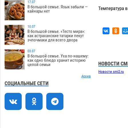
зеленые зоны на автоматический
17.07
В большой семье. Язык забыли —
Температура в
полив
06.08
287
кайнары нет
Скончался второй ребенок после
13:13
пожара в Астрахани
10.07
06.08
692
В большой семье. «Тесто мира»:
как астраханские татарки пекут
Астраханские гандболисты с крупной
12:49
эчпочмаки для всего двора
победы стартовали на Всероссийской
Спартакиаде
06.08
338
03.07
В большой семье. Уха по-нашему:
В астраханском селе невестка
12:16
как одно блюдо хранит историю
НОВОСТИ СМ
целой семьи
изрешетила машину свекрови
Новости smi2.ru
06.08
491
Архив
Астраханские приставы выдворили 12
11:45
СОЦИАЛЬНЫЕ СЕТИ
нелегалов прямым рейсом из
Шереметьево
06.08
338
Как астраханцы назвали своих детей в
11:08
июле
06.08
348
В Астрахани несовершеннолетнему
10:30