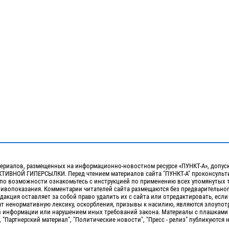
ериалов, размещенных на информационно-новостном ресурсе «ПУНКТ-А», допус
ИВНОЙ ГИПЕРСЫЛКИ. Перед чтением материалов сайта "ПУНКТ-А" проконсульти
 по возможности ознакомьтесь с инструкцией по применению всех упомянутых 
отивопоказания. Комментарии читателей сайта размещаются без предварительно
дакция оставляет за собой право удалить их с сайта или отредактировать, если
т ненормативную лексику, оскорбления, призывы к насилию, являются злоупо
 информации или нарушением иных требований закона. Материалы с плашками
, "Партнерский материал", "Политические новости", "Пресс - релиз" публикуются 