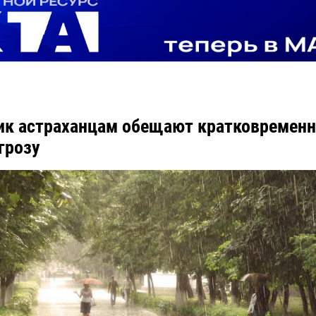
ик астраханцам обещают кратковремен
грозу