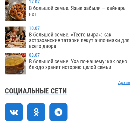
17.07
В большой семье. Язык забыли — кайнары
Скончался второй ребенок после пожара в
13:13
нет
Астрахани
06.08
591
10.07
Астраханские гандболисты с крупной победы
12:49
В большой семье. «Тесто мира»: как
стартовали на Всероссийской Спартакиаде
астраханские татарки пекут эчпочмаки для
всего двора
06.08
286
03.07
В астраханском селе невестка изрешетила
12:16
В большой семье. Уха по-нашему: как одно
машину свекрови
блюдо хранит историю целой семьи
06.08
431
Астраханские приставы выдворили 12
11:45
Архив
нелегалов прямым рейсом из Шереметьево
СОЦИАЛЬНЫЕ СЕТИ
06.08
283
Как астраханцы назвали своих детей в июле
11:08
06.08
300
В Астрахани несовершеннолетнему дали
10:30
условные 1,5 года за найденные 200 г