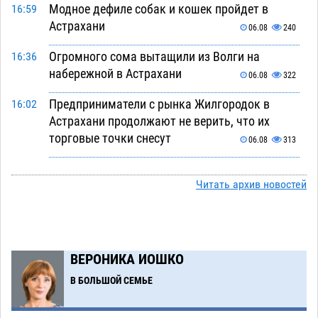
Модное дефиле собак и кошек пройдет в
16:59
Астрахани
06.08
240
Огромного сома вытащили из Волги на
16:36
набережной в Астрахани
06.08
322
Предприниматели с рынка Жилгородок в
16:02
Астрахани продолжают не верить, что их
торговые точки снесут
06.08
313
Ящерицу из астраханской пустыни поместили
15:22
на новой серебряной монете Банка России
Читать архив новостей
06.08
253
Буддийские святыни из Астрахани выставили
14:35
в музее Пушкина в Москве
06.08
227
ВЕРОНИКА ИОШКО
Мэрия Астрахани переводит городские
13:50
В БОЛЬШОЙ СЕМЬЕ
зеленые зоны на автоматический полив
06.08
238