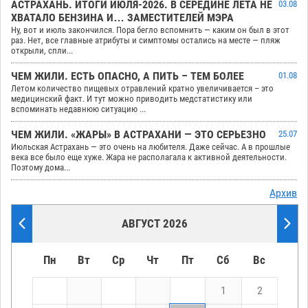
АСТРАХАНЬ. ИТОГИ ИЮЛЯ-2026. В СЕРЕДИНЕ ЛЕТА НЕ
03.08
ХВАТАЛО БЕНЗИНА И… ЗАМЕСТИТЕЛЕЙ МЭРА
Ну, вот и июль закончился. Пора бегло вспомнить — каким он был в этот
раз. Нет, все главные атрибуты и симптомы остались на месте — пляж
открыли, спли...
ЧЕМ ЖИЛИ. ЕСТЬ ОПАСНО, А ПИТЬ – ТЕМ БОЛЕЕ
01.08
Летом количество пищевых отравлений кратно увеличивается – это
медицинский факт. И тут можно приводить медстатистику или
вспоминать недавнюю ситуацию ...
ЧЕМ ЖИЛИ. «ЖАРЫ» В АСТРАХАНИ — ЭТО СЕРЬЕЗНО
25.07
Июльская Астрахань — это очень на любителя. Даже сейчас. А в прошлые
века все было еще хуже. Жара не располагала к активной деятельности.
Поэтому дома...
Архив
АВГУСТ 2026
Пн
Вт
Ср
Чт
Пт
Сб
Вс
1
2