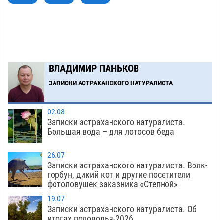
В Астрахани несовершеннолетнему дали
10:30
условные 1,5 года за найденные 200 г
растения с наркотой
06.08
329
Загрузить еще
ВЛАДИМИР ПАНЬКОВ
ЗАПИСКИ АСТРАХАНСКОГО НАТУРАЛИСТА
02.08
Записки астраханского натуралиста.
Большая вода – для лотосов беда
26.07
Записки астраханского натуралиста. Волк-
горбун, дикий кот и другие посетители
фотоловушек заказника «Степной»
19.07
Записки астраханского натуралиста. Об
итогах половодья-2026