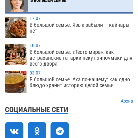
Мэрия Астрахани переводит городские
13:50
В БОЛЬШОЙ СЕМЬЕ
зеленые зоны на автоматический полив
06.08
279
17.07
В большой семье. Язык забыли — кайнары
Скончался второй ребенок после пожара в
13:13
нет
Астрахани
06.08
678
10.07
Астраханские гандболисты с крупной победы
12:49
В большой семье. «Тесто мира»: как
стартовали на Всероссийской Спартакиаде
астраханские татарки пекут эчпочмаки для
всего двора
06.08
330
03.07
В астраханском селе невестка изрешетила
12:16
В большой семье. Уха по-нашему: как одно
машину свекрови
блюдо хранит историю целой семьи
06.08
482
Астраханские приставы выдворили 12
11:45
Архив
нелегалов прямым рейсом из Шереметьево
СОЦИАЛЬНЫЕ СЕТИ
06.08
331
Как астраханцы назвали своих детей в июле
11:08
06.08
343