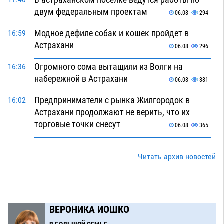
17:40
двум федеральным проектам
06.08
294
Модное дефиле собак и кошек пройдет в
16:59
Астрахани
06.08
296
Огромного сома вытащили из Волги на
16:36
набережной в Астрахани
06.08
381
Предприниматели с рынка Жилгородок в
16:02
Астрахани продолжают не верить, что их
торговые точки снесут
06.08
365
Ящерицу из астраханской пустыни поместили
15:22
на новой серебряной монете Банка России
Читать архив новостей
06.08
293
Буддийские святыни из Астрахани выставили
14:35
в музее Пушкина в Москве
06.08
268
ВЕРОНИКА ИОШКО