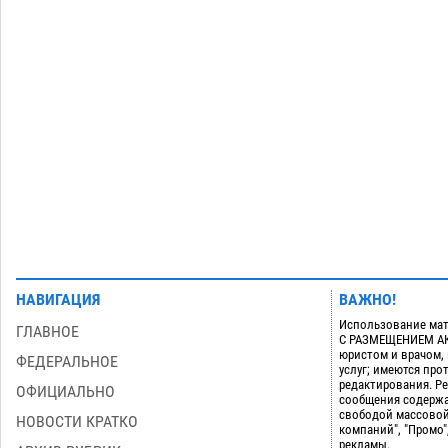
Модное дефиле собак и кошек пройдет
16:59
в Астрахани
06.08
447
Загрузить еще
НАВИГАЦИЯ
ВАЖНО!
Использование мат
ГЛАВНОЕ
С РАЗМЕЩЕНИЕМ АКТ
юристом и врачом,
ФЕДЕРАЛЬНОЕ
услуг; имеются пр
редактирования. Ре
ОФИЦИАЛЬНО
сообщения содержа
свободой массовой
НОВОСТИ КРАТКО
компаний", "Промо"
рекламы.