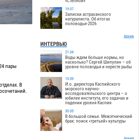
«Степной»
19.07
Записки астраханского
натуралиста. Об итогах
половодья-2026
Архив
ИНТЕРВЬЮ
21.04
Воды ждем больше нормы, но
насколько? Сергей Шипулин – об
 24 пары
уровне половодья и нересте рыбы
15.09
И.о. директора Каспийского
тделах. В
морского научно-
осочетаний.
исследовательского центра – о
юбилее института, его задачах и
падении уровня Каспия
30.05
В большой семье. Межэтнический
брак: поиск «третьей» культуры
Архив