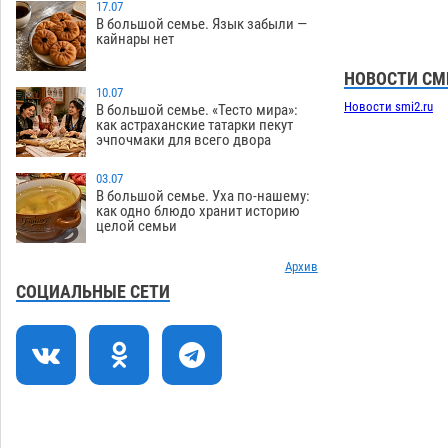
Все пострадавшие при пожаре на
17.07
09:25
В большой семье. Язык забыли —
Краснодарской в Астрахани
кайнары нет
скончались
07.08
1103
НОВОСТИ СМ
Астраханский суд оценил четыре удара
08:47
10.07
Новости smi2.ru
по голове полицейского в сто тысяч
В большой семье. «Тесто мира»:
как астраханские татарки пекут
рублей
07.08
281
эчпочмаки для всего двора
Завтра астраханская жара вновь
19:36
03.07
приблизится к 40-градусному пределу
В большой семье. Уха по-нашему:
как одно блюдо хранит историю
06.08
442
целой семьи
В Астрахани впервые открыли смену
18:57
по теории игр
Архив
06.08
406
СОЦИАЛЬНЫЕ СЕТИ
В пятницу без электричества окажутся
18:23
Астрахань, Ахтубинск и 6 поселений
06.08
421
В астраханском поселке ведутся
17:40
работы по двум федеральным
проектам
06.08
411