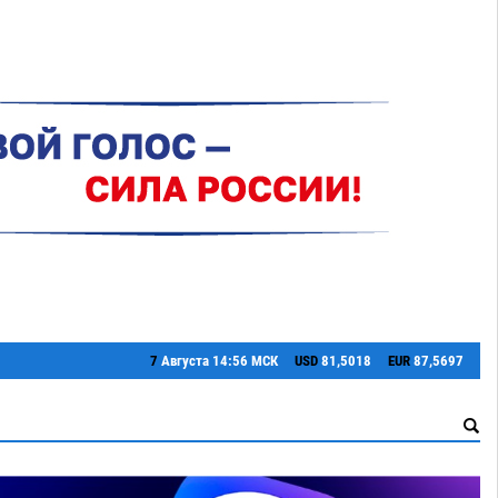
7
Августа
14:56 МСК
USD
81,5018
EUR
87,5697