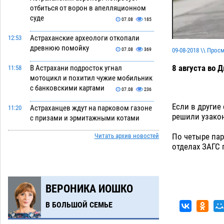
отбиться от ворон в апелляционном
суде
07.08
185
Астраханские археологи откопали
12:53
древнюю помойку
09-08-2018 \\ Прос
07.08
369
8 августа во 
В Астрахани подросток угнал
11:58
мотоцикл и похитил чужие мобильник
с банковскими картами
07.08
236
Если в другие 
Астраханцев ждут на парковом газоне
11:20
решили узако
с призами и эрмитажными котами
07.08
197
По четыре пар
Читать архив новостей
отделах ЗАГС 
Астраханский суд встал на сторону
10:43
МЧС в споре за возврат униформы
07.08
275
ВЕРОНИКА ИОШКО
На Всероссийской Спартакиаде
10:02
астраханские гандболисты уступили
В БОЛЬШОЙ СЕМЬЕ
казанским «драконам»
07.08
205