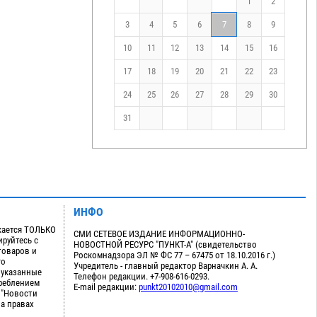
1
2
3
4
5
6
7
8
9
10
11
12
13
14
15
16
17
18
19
20
21
22
23
24
25
26
27
28
29
30
31
ИНФО
кается ТОЛЬКО
СМИ СЕТЕВОЕ ИЗДАНИЕ ИНФОРМАЦИОННО-
руйтесь с
НОВОСТНОЙ РЕСУРС "ПУНКТ-А" (свидетельство
товаров и
Роскомнадзора ЭЛ № ФС 77 – 67475 от 18.10.2016 г.)
го
Учредитель - главный редактор Варначкин А. А.
 указанные
Телефон редакции. +7-908-616-0293.
треблением
E-mail редакции:
punkt20102010@gmail.com
 "Новости
на правах