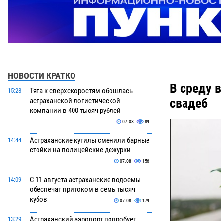
НОВОСТИ КРАТКО
В среду 
Тяга к сверхскоростям обошлась
15:28
свадеб
астраханской логистической
компании в 400 тысяч рублей
07.08
89
Астраханские кутилы сменили барные
14:44
стойки на полицейские дежурки
07.08
156
С 11 августа астраханские водоемы
14:09
обеспечат притоком в семь тысяч
кубов
07.08
179
Астраханский аэропорт попробует
13:29