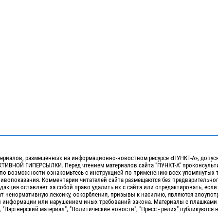
ериалов, размещенных на информационно-новостном ресурсе «ПУНКТ-А», допус
ИВНОЙ ГИПЕРСЫЛКИ. Перед чтением материалов сайта "ПУНКТ-А" проконсульти
 по возможности ознакомьтесь с инструкцией по применению всех упомянутых 
отивопоказания. Комментарии читателей сайта размещаются без предварительно
дакция оставляет за собой право удалить их с сайта или отредактировать, если
т ненормативную лексику, оскорбления, призывы к насилию, являются злоупо
 информации или нарушением иных требований закона. Материалы с плашками
, "Партнерский материал", "Политические новости", "Пресс - релиз" публикуются 