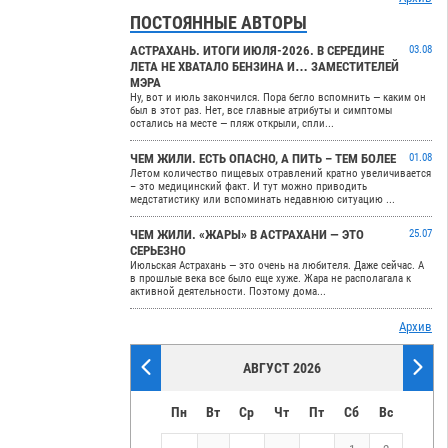
ПОСТОЯННЫЕ АВТОРЫ
АСТРАХАНЬ. ИТОГИ ИЮЛЯ-2026. В СЕРЕДИНЕ
03.08
ЛЕТА НЕ ХВАТАЛО БЕНЗИНА И… ЗАМЕСТИТЕЛЕЙ
МЭРА
Ну, вот и июль закончился. Пора бегло вспомнить — каким он
был в этот раз. Нет, все главные атрибуты и симптомы
остались на месте — пляж открыли, спли...
ЧЕМ ЖИЛИ. ЕСТЬ ОПАСНО, А ПИТЬ – ТЕМ БОЛЕЕ
01.08
Летом количество пищевых отравлений кратно увеличивается
– это медицинский факт. И тут можно приводить
медстатистику или вспоминать недавнюю ситуацию ...
ЧЕМ ЖИЛИ. «ЖАРЫ» В АСТРАХАНИ — ЭТО
25.07
СЕРЬЕЗНО
Июльская Астрахань — это очень на любителя. Даже сейчас. А
в прошлые века все было еще хуже. Жара не располагала к
активной деятельности. Поэтому дома...
Архив
АВГУСТ 2026
Пн
Вт
Ср
Чт
Пт
Сб
Вс