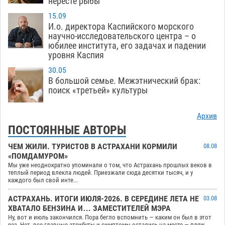
нересте рыбы
15.09
И.о. директора Каспийского морского
научно-исследовательского центра – о
юбилее института, его задачах и падении
уровня Каспия
30.05
В большой семье. Межэтнический брак:
поиск «третьей» культуры
Архив
ПОСТОЯННЫЕ АВТОРЫ
ЧЕМ ЖИЛИ. ТУРИСТОВ В АСТРАХАНИ КОРМИЛИ
08.08
«ПОМДАМУРОМ»
Мы уже неоднократно упоминали о том, что Астрахань прошлых веков в
теплый период влекла людей. Приезжали сюда десятки тысяч, и у
каждого был свой инте...
АСТРАХАНЬ. ИТОГИ ИЮЛЯ-2026. В СЕРЕДИНЕ ЛЕТА НЕ
03.08
ХВАТАЛО БЕНЗИНА И… ЗАМЕСТИТЕЛЕЙ МЭРА
Ну, вот и июль закончился. Пора бегло вспомнить — каким он был в этот
раз. Нет, все главные атрибуты и симптомы остались на месте — пляж