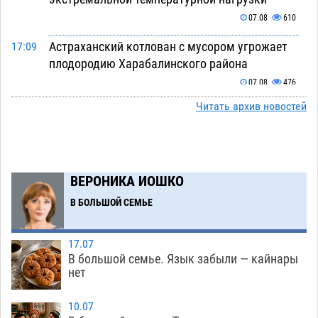
07.08
610
Астраханский котлован с мусором угрожает
17:09
плодородию Харабалинского района
07.08
476
Читать архив новостей
Игорь Редькин проинспектировал
16:24
коммунальную готовность астраханского
земельного массива для льготников
07.08
471
ВЕРОНИКА ИОШКО
Тяга к сверхскоростям обошлась
15:28
В БОЛЬШОЙ СЕМЬЕ
астраханской логистической компании в 400
тысяч рублей
07.08
507
17.07
Астраханские кутилы сменили барные стойки
14:44
В большой семье. Язык забыли — кайнары
нет
на полицейские дежурки
07.08
512
С 11 августа астраханские водоемы
14:09
10.07