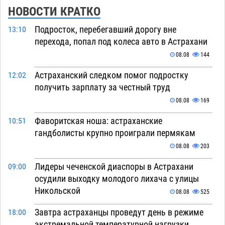
НОВОСТИ КРАТКО
Подросток, перебегавший дорогу вне
13:10
перехода, попал под колеса авто в Астрахани
08.08
144
Астраханский следком помог подростку
12:02
получить зарплату за честный труд
08.08
169
Фаворитская ноша: астраханские
10:51
гандболисты крупно проиграли пермякам
08.08
203
Лидеры чеченской диаспоры в Астрахани
09:00
осудили выходку молодого лихача с улицы
Никольской
08.08
525
Завтра астраханцы проведут день в режиме
18:00
экстремальной температурной нагрузки