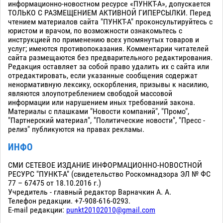
информационно-новостном ресурсе «ПУНКТ-А», допускается
ТОЛЬКО С РАЗМЕЩЕНИЕМ АКТИВНОЙ ГИПЕРСЫЛКИ. Перед
чтением материалов сайта "ПУНКТ-А" проконсультируйтесь с
юристом и врачом, по возможности ознакомьтесь с
инструкцией по применению всех упомянутых товаров и
услуг; имеются противопоказания. Комментарии читателей
сайта размещаются без предварительного редактирования.
Редакция оставляет за собой право удалить их с сайта или
отредактировать, если указанные сообщения содержат
ненормативную лексику, оскорбления, призывы к насилию,
являются злоупотреблением свободой массовой
информации или нарушением иных требований закона.
Материалы с плашками "Новости компаний", "Промо",
"Партнерский материал", "Политические новости", "Пресс -
релиз" публикуются на правах рекламы.
ИНФО
СМИ СЕТЕВОЕ ИЗДАНИЕ ИНФОРМАЦИОННО-НОВОСТНОЙ
РЕСУРС "ПУНКТ-А" (свидетельство Роскомнадзора ЭЛ № ФС
77 – 67475 от 18.10.2016 г.)
Учредитель - главный редактор Варначкин А. А.
Телефон редакции. +7-908-616-0293.
E-mail редакции:
punkt20102010@gmail.com