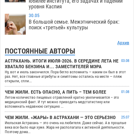
юбилее института, его задачах и падении
уровня Каспия
30.05
В большой семье. Межэтнический брак:
поиск «третьей» культуры
Архив
ПОСТОЯННЫЕ АВТОРЫ
АСТРАХАНЬ. ИТОГИ ИЮЛЯ-2026. В СЕРЕДИНЕ ЛЕТА НЕ
03.08
ХВАТАЛО БЕНЗИНА И… ЗАМЕСТИТЕЛЕЙ МЭРА
Ну, вот и июль закончился. Пора бегло вспомнить — каким он был в этот
раз. Нет, все главные атрибуты и симптомы остались на месте — пляж
открыли, спли...
ЧЕМ ЖИЛИ. ЕСТЬ ОПАСНО, А ПИТЬ – ТЕМ БОЛЕЕ
01.08
Летом количество пищевых отравлений кратно увеличивается – это
медицинский факт. И тут можно приводить медстатистику или
вспоминать недавнюю ситуацию ...
ЧЕМ ЖИЛИ. «ЖАРЫ» В АСТРАХАНИ — ЭТО СЕРЬЕЗНО
25.07
Июльская Астрахань — это очень на любителя. Даже сейчас. А в прошлые
века все было еще хуже. Жара не располагала к активной деятельности.
Поэтому дома...