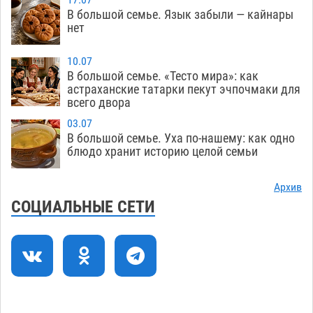
17.07
В большой семье. Язык забыли — кайнары
Астраханцев ждут на парковом газоне с
11:20
нет
призами и эрмитажными котами
07.08
248
10.07
Астраханский суд встал на сторону МЧС в
10:43
В большой семье. «Тесто мира»: как
астраханские татарки пекут эчпочмаки для
споре за возврат униформы
07.08
334
всего двора
На Всероссийской Спартакиаде астраханские
10:02
03.07
гандболисты уступили казанским «драконам»
В большой семье. Уха по-нашему: как одно
блюдо хранит историю целой семьи
07.08
243
Все пострадавшие при пожаре на
09:25
Архив
Краснодарской в Астрахани скончались
СОЦИАЛЬНЫЕ СЕТИ
07.08
1212
Астраханский суд оценил четыре удара по
08:47
голове полицейского в сто тысяч рублей
07.08
329
Завтра астраханская жара вновь приблизится
19:36