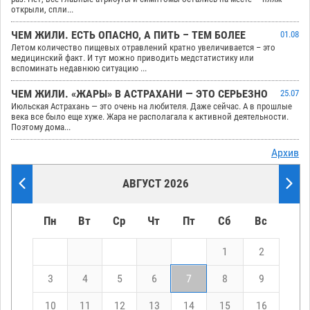
открыли, спли...
ЧЕМ ЖИЛИ. ЕСТЬ ОПАСНО, А ПИТЬ – ТЕМ БОЛЕЕ
01.08
Летом количество пищевых отравлений кратно увеличивается – это
медицинский факт. И тут можно приводить медстатистику или
вспоминать недавнюю ситуацию ...
ЧЕМ ЖИЛИ. «ЖАРЫ» В АСТРАХАНИ — ЭТО СЕРЬЕЗНО
25.07
Июльская Астрахань — это очень на любителя. Даже сейчас. А в прошлые
века все было еще хуже. Жара не располагала к активной деятельности.
Поэтому дома...
Архив
АВГУСТ 2026
Пн
Вт
Ср
Чт
Пт
Сб
Вс
1
2
3
4
5
6
7
8
9
10
11
12
13
14
15
16