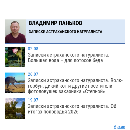
к 40-градусному пределу
06.08
476
В Астрахани впервые открыли смену по
18:57
ВЛАДИМИР ПАНЬКОВ
теории игр
06.08
435
ЗАПИСКИ АСТРАХАНСКОГО НАТУРАЛИСТА
Загрузить еще
02.08
Записки астраханского натуралиста.
Большая вода – для лотосов беда
26.07
Записки астраханского натуралиста. Волк-
горбун, дикий кот и другие посетители
фотоловушек заказника «Степной»
19.07
Записки астраханского натуралиста. Об
итогах половодья-2026
Архив