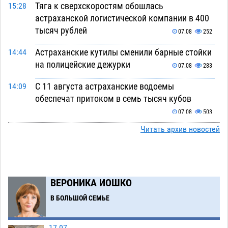
Тяга к сверхскоростям обошлась
15:28
астраханской логистической компании в 400
тысяч рублей
07.08
252
Астраханские кутилы сменили барные стойки
14:44
на полицейские дежурки
07.08
283
С 11 августа астраханские водоемы
14:09
обеспечат притоком в семь тысяч кубов
07.08
503
Читать архив новостей
Астраханский аэропорт попробует отбиться
13:29
от ворон в апелляционном суде
07.08
288
Астраханские археологи откопали древнюю
12:53
помойку
ВЕРОНИКА ИОШКО
07.08
487
В БОЛЬШОЙ СЕМЬЕ
В Астрахани подросток угнал мотоцикл и
11:58
похитил чужие мобильник с банковскими
картами
07.08
286