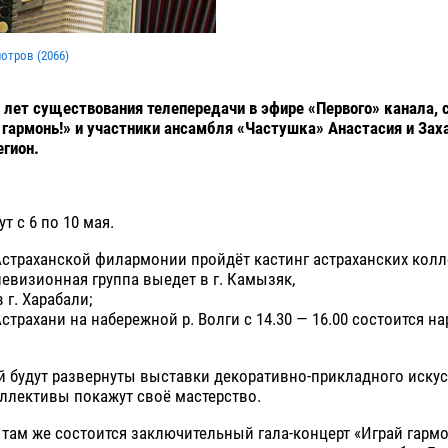
мотров (
2066
)
 лет существования телепередачи в эфире «Первого» канала,
, гармонь!» и участники ансамбля «Частушка» Анастасия и За
егион.
т с 6 по 10 мая.
Астраханской филармонии пройдёт кастинг астраханских колл
левизионная группа выедет в г. Камызяк,
 г. Харабали;
Астрахани на набережной р. Волги с 14.30 — 16.00 состоится н
 будут развернуты выставки декоративно-прикладного искус
ллективы покажут своё мастерство.
00 там же состоится заключительный гала-концерт «Играй гарм