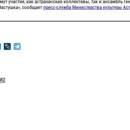
мут участие, как астраханские коллективы, так и ансамбль Ге
Частушка», сообщает
пресс-служба Министерства культуры Ас
И2