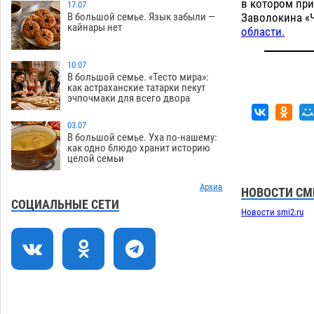
в котором при
по голове полицейского в сто тысяч
17.07
Заволокина «
В большой семье. Язык забыли —
рублей
07.08
277
кайнары нет
области.
Завтра астраханская жара вновь
19:36
приблизится к 40-градусному пределу
10.07
В большой семье. «Тесто мира»:
06.08
439
как астраханские татарки пекут
эчпочмаки для всего двора
В Астрахани впервые открыли смену
18:57
по теории игр
06.08
403
03.07
В большой семье. Уха по-нашему:
В пятницу без электричества окажутся
18:23
как одно блюдо хранит историю
целой семьи
Астрахань, Ахтубинск и 6 поселений
06.08
417
Архив
НОВОСТИ СМ
В астраханском поселке ведутся
17:40
СОЦИАЛЬНЫЕ СЕТИ
Новости smi2.ru
работы по двум федеральным
проектам
06.08
407
Модное дефиле собак и кошек пройдет
16:59
в Астрахани
06.08
442
Огромного сома вытащили из Волги
16:36