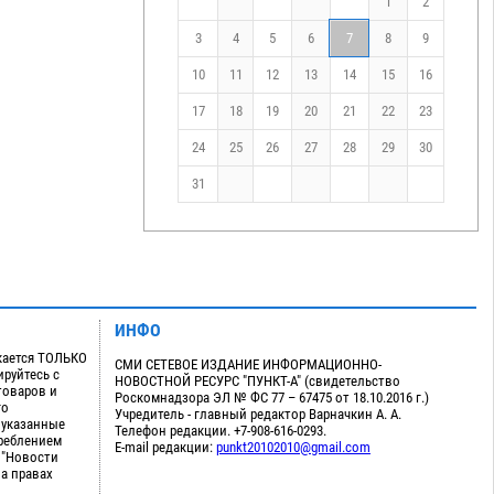
1
2
3
4
5
6
7
8
9
10
11
12
13
14
15
16
17
18
19
20
21
22
23
24
25
26
27
28
29
30
31
ИНФО
кается ТОЛЬКО
СМИ СЕТЕВОЕ ИЗДАНИЕ ИНФОРМАЦИОННО-
руйтесь с
НОВОСТНОЙ РЕСУРС "ПУНКТ-А" (свидетельство
товаров и
Роскомнадзора ЭЛ № ФС 77 – 67475 от 18.10.2016 г.)
го
Учредитель - главный редактор Варначкин А. А.
 указанные
Телефон редакции. +7-908-616-0293.
треблением
E-mail редакции:
punkt20102010@gmail.com
 "Новости
на правах