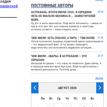
ннадия
ПОСТОЯННЫЕ АВТОРЫ
траханской
АСТРАХАНЬ. ИТОГИ ИЮЛЯ-2026. В СЕРЕДИНЕ
03.08
ЛЕТА НЕ ХВАТАЛО БЕНЗИНА И… ЗАМЕСТИТЕЛЕЙ
МЭРА
Ну, вот и июль закончился. Пора бегло вспомнить — каким он
был в этот раз. Нет, все главные атрибуты и симптомы
остались на месте — пляж открыли, спли...
ЧЕМ ЖИЛИ. ЕСТЬ ОПАСНО, А ПИТЬ – ТЕМ БОЛЕЕ
01.08
Летом количество пищевых отравлений кратно увеличивается
– это медицинский факт. И тут можно приводить
медстатистику или вспоминать недавнюю ситуацию ...
ЧЕМ ЖИЛИ. «ЖАРЫ» В АСТРАХАНИ — ЭТО
25.07
СЕРЬЕЗНО
Июльская Астрахань — это очень на любителя. Даже сейчас. А
в прошлые века все было еще хуже. Жара не располагала к
активной деятельности. Поэтому дома...
Архив
АВГУСТ 2026
Пн
Вт
Ср
Чт
Пт
Сб
Вс