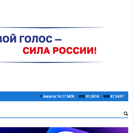
7
Августа
14:17 МСК
USD
81,5018
EUR
87,5697