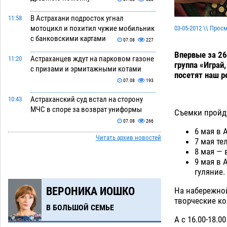
В Астрахани подросток угнал
11:58
мотоцикл и похитил чужие мобильник
03-05-2012 \\ Прос
с банковскими картами
07.08
227
Впервые за 26
Астраханцев ждут на парковом газоне
11:20
группа «Играй
с призами и эрмитажными котами
посетят наш р
07.08
193
Астраханский суд встал на сторону
10:43
МЧС в споре за возврат униформы
Съемки пройду
07.08
266
6 мая в 
Читать архив новостей
На Всероссийской Спартакиаде
10:02
7 мая те
астраханские гандболисты уступили
8 мая — в
казанским «драконам»
9 мая в 
07.08
201
гуляние.
Все пострадавшие при пожаре на
09:25
ВЕРОНИКА ИОШКО
На набережной
Краснодарской в Астрахани
творческие ко
скончались
07.08
1072
В БОЛЬШОЙ СЕМЬЕ
А с 16.00-18.
Астраханский суд оценил четыре удара
08:47