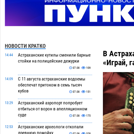
НОВОСТИ КРАТКО
В Астрах
Астраханские кутилы сменили барные
14:44
«Играй, 
стойки на полицейские дежурки
07.08
109
С 11 августа астраханские водоемы
14:09
обеспечат притоком в семь тысяч
кубов
07.08
151
Астраханский аэропорт попробует
13:29
отбиться от ворон в апелляционном
суде
07.08
175
Астраханские археологи откопали
12:53
древнюю помойку
07.08
328