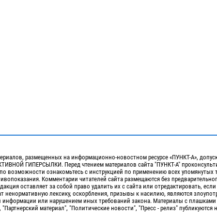
ериалов, размещенных на информационно-новостном ресурсе «ПУНКТ-А», допус
ИВНОЙ ГИПЕРСЫЛКИ. Перед чтением материалов сайта "ПУНКТ-А" проконсульти
 по возможности ознакомьтесь с инструкцией по применению всех упомянутых 
отивопоказания. Комментарии читателей сайта размещаются без предварительно
дакция оставляет за собой право удалить их с сайта или отредактировать, если
т ненормативную лексику, оскорбления, призывы к насилию, являются злоупо
 информации или нарушением иных требований закона. Материалы с плашками
, "Партнерский материал", "Политические новости", "Пресс - релиз" публикуются 