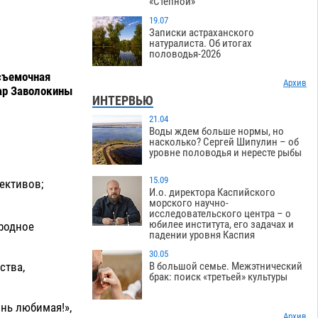
«Степной»
19.07
Записки астраханского
натуралиста. Об итогах
половодья-2026
 съемочная
Архив
хар Заволокины
ИНТЕРВЬЮ
21.04
Воды ждем больше нормы, но
насколько? Сергей Шипулин – об
уровне половодья и нересте рыбы
15.09
ективов;
И.о. директора Каспийского
морского научно-
исследовательского центра – о
юбилее института, его задачах и
ародное
падении уровня Каспия
30.05
ства,
В большой семье. Межэтнический
брак: поиск «третьей» культуры
онь любимая!»,
Архив