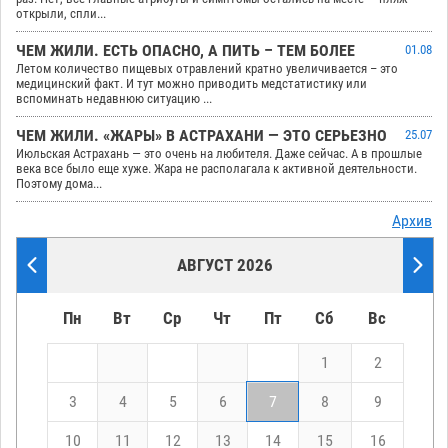
открыли, спли...
ЧЕМ ЖИЛИ. ЕСТЬ ОПАСНО, А ПИТЬ – ТЕМ БОЛЕЕ
01.08
Летом количество пищевых отравлений кратно увеличивается – это
медицинский факт. И тут можно приводить медстатистику или
вспоминать недавнюю ситуацию ...
ЧЕМ ЖИЛИ. «ЖАРЫ» В АСТРАХАНИ — ЭТО СЕРЬЕЗНО
25.07
Июльская Астрахань — это очень на любителя. Даже сейчас. А в прошлые
века все было еще хуже. Жара не располагала к активной деятельности.
Поэтому дома...
Архив
АВГУСТ 2026
Пн
Вт
Ср
Чт
Пт
Сб
Вс
1
2
3
4
5
6
7
8
9
10
11
12
13
14
15
16