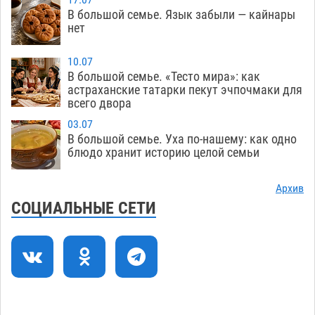
В большой семье. Язык забыли — кайнары
Астраханцев ждут на парковом газоне с
11:20
нет
призами и эрмитажными котами
07.08
242
10.07
Астраханский суд встал на сторону МЧС в
10:43
В большой семье. «Тесто мира»: как
астраханские татарки пекут эчпочмаки для
споре за возврат униформы
07.08
325
всего двора
На Всероссийской Спартакиаде астраханские
10:02
03.07
гандболисты уступили казанским «драконам»
В большой семье. Уха по-нашему: как одно
блюдо хранит историю целой семьи
07.08
237
Все пострадавшие при пожаре на
09:25
Архив
Краснодарской в Астрахани скончались
СОЦИАЛЬНЫЕ СЕТИ
07.08
1203
Астраханский суд оценил четыре удара по
08:47
голове полицейского в сто тысяч рублей
07.08
322
Завтра астраханская жара вновь приблизится
19:36