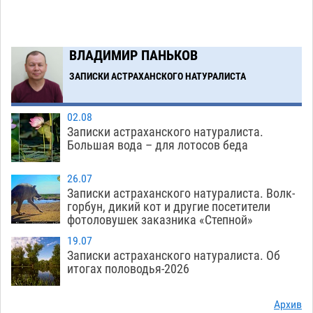
к 40-градусному пределу
06.08
469
В Астрахани впервые открыли смену по
18:57
ВЛАДИМИР ПАНЬКОВ
теории игр
06.08
431
ЗАПИСКИ АСТРАХАНСКОГО НАТУРАЛИСТА
Загрузить еще
02.08
Записки астраханского натуралиста.
Большая вода – для лотосов беда
26.07
Записки астраханского натуралиста. Волк-
горбун, дикий кот и другие посетители
фотоловушек заказника «Степной»
19.07
Записки астраханского натуралиста. Об
итогах половодья-2026
Архив