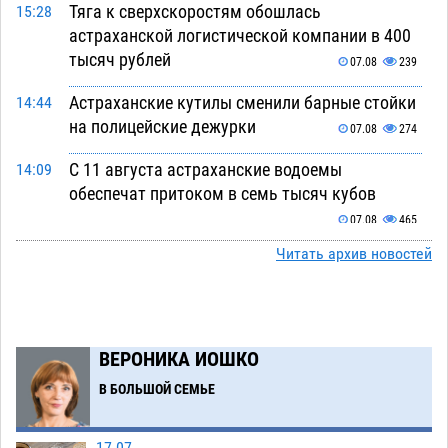
Тяга к сверхскоростям обошлась
15:28
астраханской логистической компании в 400
тысяч рублей
07.08
239
Астраханские кутилы сменили барные стойки
14:44
на полицейские дежурки
07.08
274
С 11 августа астраханские водоемы
14:09
обеспечат притоком в семь тысяч кубов
07.08
465
Читать архив новостей
Астраханский аэропорт попробует отбиться
13:29
от ворон в апелляционном суде
07.08
279
Астраханские археологи откопали древнюю
12:53
помойку
ВЕРОНИКА ИОШКО
07.08
478
В БОЛЬШОЙ СЕМЬЕ
В Астрахани подросток угнал мотоцикл и
11:58
похитил чужие мобильник с банковскими
картами
07.08
279
17.07