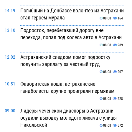
Погибший на Донбассе волонтер из Астрахани
14:19
стал героем мурала
08.08
164
Подросток, перебегавший дорогу вне
13:10
перехода, попал под колеса авто в Астрахани
08.08
289
Астраханский следком помог подростку
12:02
получить зарплату за честный труд
08.08
207
Фаворитская ноша: астраханские
10:51
гандболисты крупно проиграли пермякам
08.08
228
Лидеры чеченской диаспоры в Астрахани
09:00
осудили выходку молодого лихача с улицы
Никольской
08.08
572