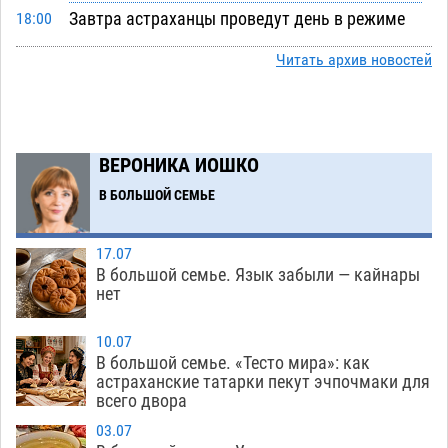
Завтра астраханцы проведут день в режиме
18:00
экстремальной температурной нагрузки
Читать архив новостей
07.08
633
Астраханский котлован с мусором угрожает
17:09
плодородию Харабалинского района
ВЕРОНИКА ИОШКО
07.08
490
В БОЛЬШОЙ СЕМЬЕ
Игорь Редькин проинспектировал
16:24
коммунальную готовность астраханского
земельного массива для льготников
17.07
В большой семье. Язык забыли — кайнары
07.08
488
нет
Тяга к сверхскоростям обошлась
15:28
астраханской логистической компании в 400
10.07
В большой семье. «Тесто мира»: как
тысяч рублей
07.08
520
астраханские татарки пекут эчпочмаки для
всего двора
Астраханские кутилы сменили барные стойки
14:44
на полицейские дежурки
03.07
07.08
526