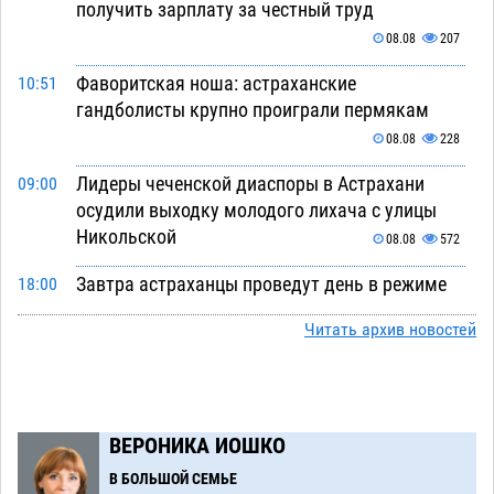
получить зарплату за честный труд
08.08
207
Фаворитская ноша: астраханские
10:51
гандболисты крупно проиграли пермякам
08.08
228
Лидеры чеченской диаспоры в Астрахани
09:00
осудили выходку молодого лихача с улицы
Никольской
08.08
572
Завтра астраханцы проведут день в режиме
18:00
экстремальной температурной нагрузки
Читать архив новостей
07.08
633
Астраханский котлован с мусором угрожает
17:09
плодородию Харабалинского района
ВЕРОНИКА ИОШКО
07.08
491
В БОЛЬШОЙ СЕМЬЕ
Игорь Редькин проинспектировал
16:24