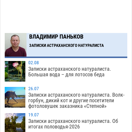
07.08
704
В Астрахани подросток угнал мотоцикл и
11:58
похитил чужие мобильник с банковскими
картами
07.08
455
ВЛАДИМИР ПАНЬКОВ
Астраханцев ждут на парковом газоне с
11:20
призами и эрмитажными котами
ЗАПИСКИ АСТРАХАНСКОГО НАТУРАЛИСТА
07.08
406
Загрузить еще
02.08
Записки астраханского натуралиста.
Большая вода – для лотосов беда
26.07
Записки астраханского натуралиста. Волк-
горбун, дикий кот и другие посетители
фотоловушек заказника «Степной»
19.07
Записки астраханского натуралиста. Об
итогах половодья-2026