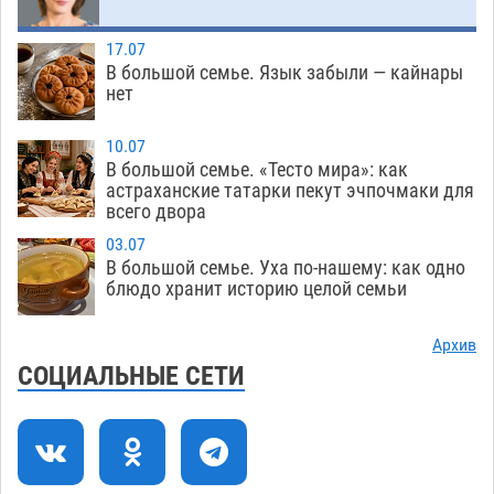
коммунальную готовность астраханского
земельного массива для льготников
17.07
В большой семье. Язык забыли — кайнары
07.08
488
нет
Тяга к сверхскоростям обошлась
15:28
астраханской логистической компании в 400
10.07
В большой семье. «Тесто мира»: как
тысяч рублей
07.08
520
астраханские татарки пекут эчпочмаки для
всего двора
Астраханские кутилы сменили барные стойки
14:44
на полицейские дежурки
03.07
07.08
526
В большой семье. Уха по-нашему: как одно
блюдо хранит историю целой семьи
С 11 августа астраханские водоемы
14:09
обеспечат притоком в семь тысяч кубов
Архив
07.08
1271
СОЦИАЛЬНЫЕ СЕТИ
Астраханский аэропорт попробует отбиться
13:29
от ворон в апелляционном суде
07.08
528
Астраханские археологи откопали древнюю
12:53
помойку