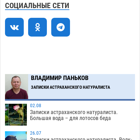
нелегалов прямым рейсом из Шереметьево
СОЦИАЛЬНЫЕ СЕТИ
06.08
248
Как астраханцы назвали своих детей в июле
11:08
06.08
267
В Астрахани несовершеннолетнему дали
10:30
условные 1,5 года за найденные 200 г
растения с наркотой
06.08
262
Загрузить еще
ВЛАДИМИР ПАНЬКОВ
ЗАПИСКИ АСТРАХАНСКОГО НАТУРАЛИСТА
02.08
Записки астраханского натуралиста.
Большая вода – для лотосов беда
26.07
Записки астраханского натуралиста. Волк-