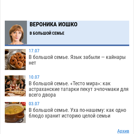
06.08
219
Буддийские святыни из Астрахани выставили
14:35
в музее Пушкина в Москве
06.08
199
ВЕРОНИКА ИОШКО
Мэрия Астрахани переводит городские
13:50
В БОЛЬШОЙ СЕМЬЕ
зеленые зоны на автоматический полив
06.08
204
17.07
В большой семье. Язык забыли — кайнары
Скончался второй ребенок после пожара в
13:13
нет
Астрахани
06.08
525
10.07
Астраханские гандболисты с крупной победы
12:49
В большой семье. «Тесто мира»: как
стартовали на Всероссийской Спартакиаде
астраханские татарки пекут эчпочмаки для
всего двора
06.08
261
03.07
В астраханском селе невестка изрешетила
12:16
В большой семье. Уха по-нашему: как одно
машину свекрови
блюдо хранит историю целой семьи
06.08
390
Астраханские приставы выдворили 12
11:45
Архив