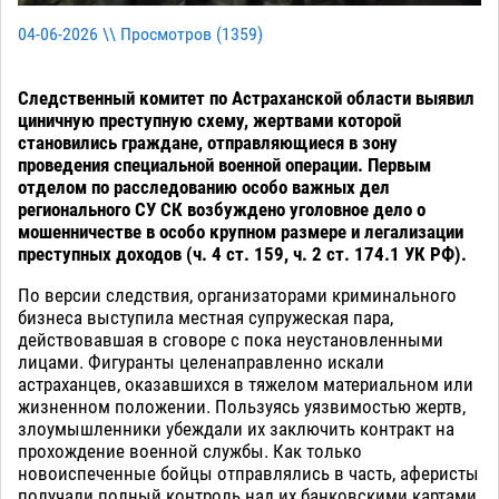
04-06-2026 \\ Просмотров (
1359
)
Следственный комитет по Астраханской области выявил
циничную преступную схему, жертвами которой
становились граждане, отправляющиеся в зону
проведения специальной военной операции. Первым
отделом по расследованию особо важных дел
регионального СУ СК возбуждено уголовное дело о
мошенничестве в особо крупном размере и легализации
преступных доходов (ч. 4 ст. 159, ч. 2 ст. 174.1 УК РФ).
По версии следствия, организаторами криминального
бизнеса выступила местная супружеская пара,
действовавшая в сговоре с пока неустановленными
лицами. Фигуранты целенаправленно искали
астраханцев, оказавшихся в тяжелом материальном или
жизненном положении. Пользуясь уязвимостью жертв,
злоумышленники убеждали их заключить контракт на
прохождение военной службы. Как только
новоиспеченные бойцы отправлялись в часть, аферисты
получали полный контроль над их банковскими картами