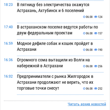
В пятницу без электричества окажутся
18:23
Астрахань, Ахтубинск и 6 поселений
06.08
124
В астраханском поселке ведутся работы по
17:40
двум федеральным проектам
06.08
157
Модное дефиле собак и кошек пройдет в
16:59
Астрахани
06.08
190
Огромного сома вытащили из Волги на
16:36
набережной в Астрахани
06.08
256
Предприниматели с рынка Жилгородок в
16:02
Астрахани продолжают не верить, что их
торговые точки снесут
06.08
252
Ящерицу из астраханской пустыни поместили
15:22
на новой серебряной монете Банка России
Читать архив новостей