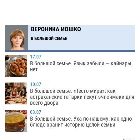
Астраханский следком помог подростку
12:02
получить зарплату за честный труд
08.08
411
ВЕРОНИКА ИОШКО
Фаворитская ноша: астраханские
10:51
В БОЛЬШОЙ СЕМЬЕ
гандболисты крупно проиграли пермякам
08.08
382
17.07
В большой семье. Язык забыли — кайнары
Лидеры чеченской диаспоры в Астрахани
09:00
нет
осудили выходку молодого лихача с улицы
Никольской
08.08
823
10.07
В большой семье. «Тесто мира»: как
Завтра астраханцы проведут день в режиме
18:00
астраханские татарки пекут эчпочмаки для
всего двора
экстремальной температурной нагрузки
07.08
779
03.07
В большой семье. Уха по-нашему: как одно
Астраханский котлован с мусором угрожает
17:09
блюдо хранит историю целой семьи
плодородию Харабалинского района
07.08
610