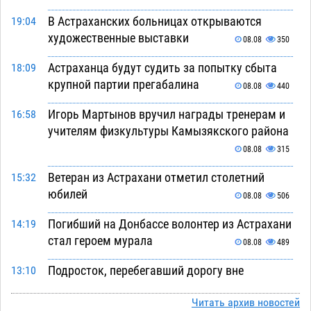
В Астраханских больницах открываются
19:04
художественные выставки
08.08
350
Астраханца будут судить за попытку сбыта
18:09
крупной партии прегабалина
08.08
440
Игорь Мартынов вручил награды тренерам и
16:58
учителям физкультуры Камызякского района
08.08
315
Ветеран из Астрахани отметил столетний
15:32
юбилей
08.08
506
Погибший на Донбассе волонтер из Астрахани
14:19
стал героем мурала
08.08
489
Подросток, перебегавший дорогу вне
13:10
перехода, попал под колеса авто в Астрахани
Читать архив новостей
08.08
614