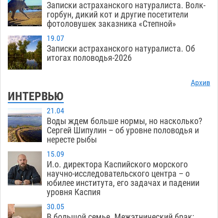
Записки астраханского натуралиста. Волк-
горбун, дикий кот и другие посетители
фотоловушек заказника «Степной»
19.07
Записки астраханского натуралиста. Об
итогах половодья-2026
Архив
ИНТЕРВЬЮ
21.04
Воды ждем больше нормы, но насколько?
Сергей Шипулин – об уровне половодья и
нересте рыбы
15.09
И.о. директора Каспийского морского
научно-исследовательского центра – о
юбилее института, его задачах и падении
уровня Каспия
30.05
В большой семье. Межэтнический брак: