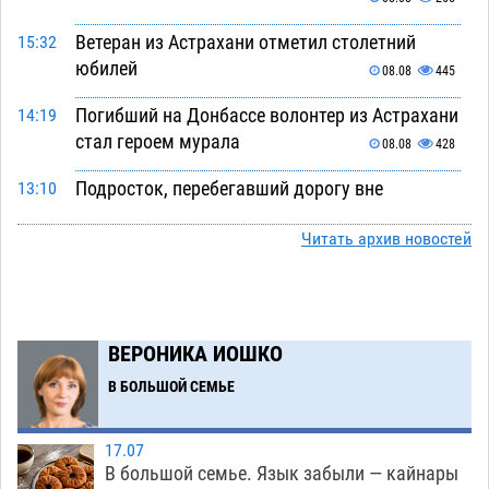
Ветеран из Астрахани отметил столетний
15:32
юбилей
08.08
445
Погибший на Донбассе волонтер из Астрахани
14:19
стал героем мурала
08.08
428
Подросток, перебегавший дорогу вне
13:10
перехода, попал под колеса авто в Астрахани
Читать архив новостей
08.08
567
Астраханский следком помог подростку
12:02
получить зарплату за честный труд
08.08
368
ВЕРОНИКА ИОШКО
Фаворитская ноша: астраханские
10:51
В БОЛЬШОЙ СЕМЬЕ
гандболисты крупно проиграли пермякам
08.08
342
17.07
В большой семье. Язык забыли — кайнары
Лидеры чеченской диаспоры в Астрахани
09:00