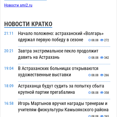
Новости smi2.ru
НОВОСТИ КРАТКО
Начало положено: астраханский «Волгарь»
21:11
одержал первую победу в сезоне
08.08
272
Завтра экстремальное пекло продолжит
20:21
давить на Астрахань
08.08
342
В Астраханских больницах открываются
19:04
художественные выставки
08.08
266
Астраханца будут судить за попытку сбыта
18:09
крупной партии прегабалина
08.08
358
Игорь Мартынов вручил награды тренерам и
16:58
учителям физкультуры Камызякского района
08.08
265