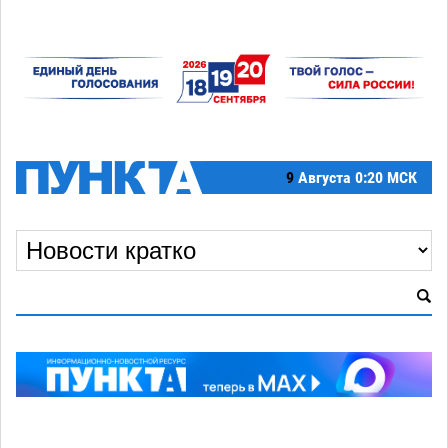
9
Августа
0:20 МСК