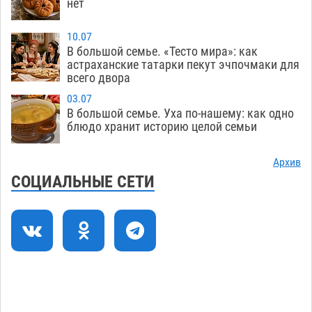
нет
осудили выходку молодого лихача с улицы
Никольской
08.08
763
10.07
В большой семье. «Тесто мира»: как
Завтра астраханцы проведут день в режиме
18:00
астраханские татарки пекут эчпочмаки для
всего двора
экстремальной температурной нагрузки
07.08
743
03.07
В большой семье. Уха по-нашему: как одно
Астраханский котлован с мусором угрожает
17:09
блюдо хранит историю целой семьи
плодородию Харабалинского района
07.08
578
Архив
СОЦИАЛЬНЫЕ СЕТИ
Игорь Редькин проинспектировал
16:24
коммунальную готовность астраханского
земельного массива для льготников
07.08
581
Тяга к сверхскоростям обошлась
15:28
астраханской логистической компании в 400
тысяч рублей
07.08
603