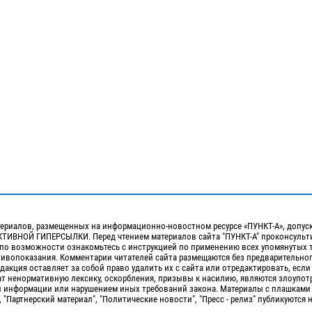
ериалов, размещенных на информационно-новостном ресурсе «ПУНКТ-А», допус
ИВНОЙ ГИПЕРСЫЛКИ. Перед чтением материалов сайта "ПУНКТ-А" проконсульти
 по возможности ознакомьтесь с инструкцией по применению всех упомянутых 
отивопоказания. Комментарии читателей сайта размещаются без предварительно
дакция оставляет за собой право удалить их с сайта или отредактировать, если
т ненормативную лексику, оскорбления, призывы к насилию, являются злоупо
 информации или нарушением иных требований закона. Материалы с плашками
, "Партнерский материал", "Политические новости", "Пресс - релиз" публикуются 