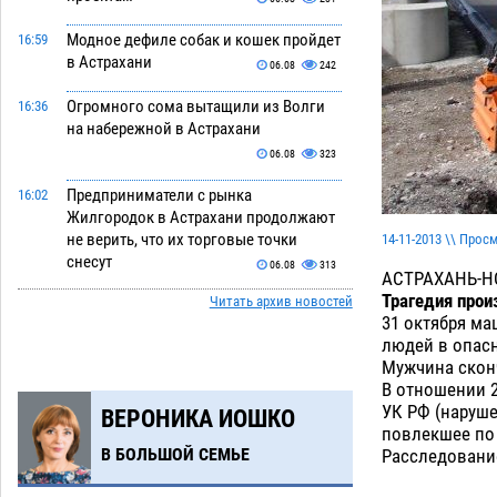
Модное дефиле собак и кошек пройдет
16:59
в Астрахани
06.08
242
Огромного сома вытащили из Волги
16:36
на набережной в Астрахани
06.08
323
Предприниматели с рынка
16:02
Жилгородок в Астрахани продолжают
не верить, что их торговые точки
14-11-2013 \\ Прос
снесут
06.08
313
АСТРАХАНЬ-Н
Трагедия прои
Читать архив новостей
Ящерицу из астраханской пустыни
15:22
31 октября ма
поместили на новой серебряной
людей в опасн
монете Банка России
06.08
253
Мужчина сконч
В отношении 2
Буддийские святыни из Астрахани
14:35
УК РФ (наруше
ВЕРОНИКА ИОШКО
выставили в музее Пушкина в Москве
повлекшее по 
06.08
228
В БОЛЬШОЙ СЕМЬЕ
Расследование
Мэрия Астрахани переводит городские
13:50