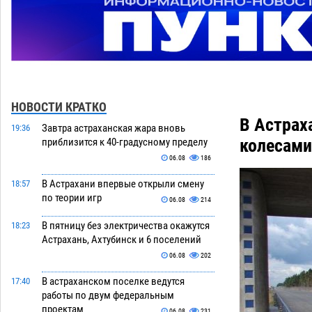
НОВОСТИ КРАТКО
В Астрах
Завтра астраханская жара вновь
19:36
колесами
приблизится к 40-градусному пределу
06.08
186
В Астрахани впервые открыли смену
18:57
по теории игр
06.08
214
В пятницу без электричества окажутся
18:23
Астрахань, Ахтубинск и 6 поселений
06.08
202
В астраханском поселке ведутся
17:40
работы по двум федеральным
проектам
06.08
231