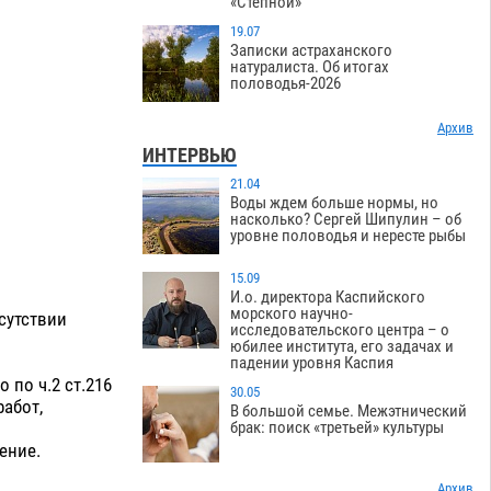
«Степной»
19.07
Записки астраханского
натуралиста. Об итогах
половодья-2026
Архив
ИНТЕРВЬЮ
21.04
Воды ждем больше нормы, но
насколько? Сергей Шипулин – об
уровне половодья и нересте рыбы
15.09
И.о. директора Каспийского
морского научно-
сутствии
исследовательского центра – о
юбилее института, его задачах и
падении уровня Каспия
 по ч.2 ст.216
30.05
абот,
В большой семье. Межэтнический
брак: поиск «третьей» культуры
ение.
Архив