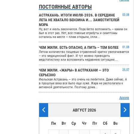
ПОСТОЯННЫЕ АВТОРЫ
АСТРАХАНЬ. ИТОГИ ИЮЛЯ-2026. В СЕРЕДИНЕ
03.08
ЛЕТА НЕ ХВАТАЛО БЕНЗИНА И… ЗАМЕСТИТЕЛЕЙ
МЭРА
Ну, вот и июль закончился. Пора бегло вспомнить — каким он
был в этот раз. Нет, все главные атрибуты и симптомы
остались на месте — пляж открыли, спли...
ЧЕМ ЖИЛИ. ЕСТЬ ОПАСНО, А ПИТЬ – ТЕМ БОЛЕЕ
01.08
Летом количество пищевых отравлений кратно увеличивается
– это медицинский факт. И тут можно приводить
медстатистику или вспоминать недавнюю ситуацию ...
ЧЕМ ЖИЛИ. «ЖАРЫ» В АСТРАХАНИ — ЭТО
25.07
СЕРЬЕЗНО
Июльская Астрахань — это очень на любителя. Даже сейчас. А
в прошлые века все было еще хуже. Жара не располагала к
активной деятельности. Поэтому дома...
Архив
АВГУСТ 2026
Пн
Вт
Ср
Чт
Пт
Сб
Вс