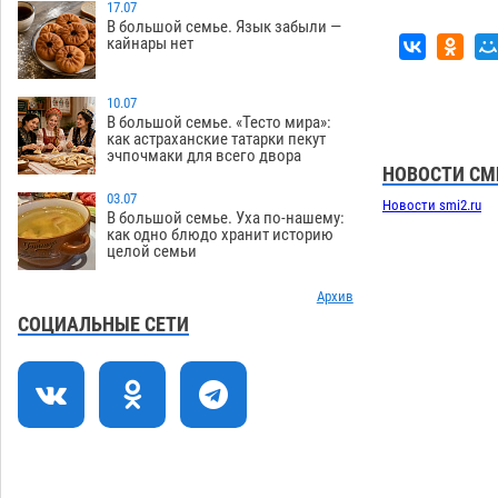
зеленые зоны на автоматический
17.07
В большой семье. Язык забыли —
полив
06.08
239
кайнары нет
Скончался второй ребенок после
13:13
пожара в Астрахани
10.07
06.08
592
В большой семье. «Тесто мира»:
как астраханские татарки пекут
Астраханские гандболисты с крупной
12:49
эчпочмаки для всего двора
победы стартовали на Всероссийской
НОВОСТИ СМ
Спартакиаде
06.08
287
03.07
Новости smi2.ru
В большой семье. Уха по-нашему:
В астраханском селе невестка
12:16
как одно блюдо хранит историю
целой семьи
изрешетила машину свекрови
06.08
432
Архив
Астраханские приставы выдворили 12
11:45
СОЦИАЛЬНЫЕ СЕТИ
нелегалов прямым рейсом из
Шереметьево
06.08
285
Как астраханцы назвали своих детей в
11:08
июле
06.08
300
В Астрахани несовершеннолетнему
10:30