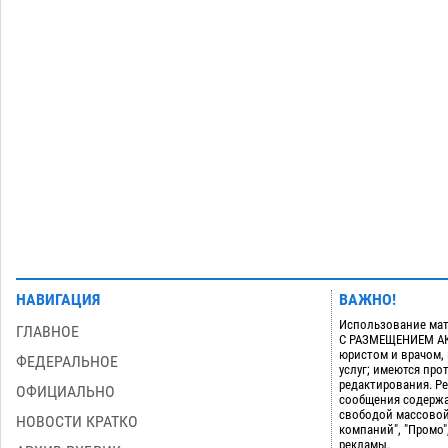
дали условные 1,5 года за найденные
200 г растения с наркотой
06.08
285
Загрузить еще
НАВИГАЦИЯ
ВАЖНО!
Использование мат
ГЛАВНОЕ
С РАЗМЕЩЕНИЕМ АКТ
юристом и врачом,
ФЕДЕРАЛЬНОЕ
услуг; имеются пр
редактирования. Ре
ОФИЦИАЛЬНО
сообщения содержа
свободой массовой
НОВОСТИ КРАТКО
компаний", "Промо"
рекламы.