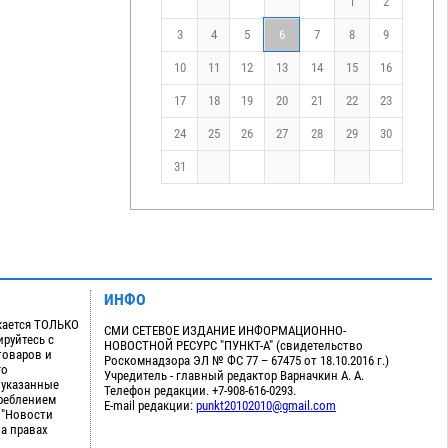
1
2
3
4
5
6
7
8
9
10
11
12
13
14
15
16
17
18
19
20
21
22
23
24
25
26
27
28
29
30
31
ИНФО
кается ТОЛЬКО
СМИ СЕТЕВОЕ ИЗДАНИЕ ИНФОРМАЦИОННО-
руйтесь с
НОВОСТНОЙ РЕСУРС "ПУНКТ-А" (свидетельство
товаров и
Роскомнадзора ЭЛ № ФС 77 – 67475 от 18.10.2016 г.)
го
Учредитель - главный редактор Варначкин А. А.
 указанные
Телефон редакции. +7-908-616-0293.
треблением
E-mail редакции:
punkt20102010@gmail.com
 "Новости
на правах