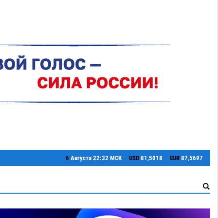
6
Августа
22:32 МСК
USD
81,5018
EUR
87,5697