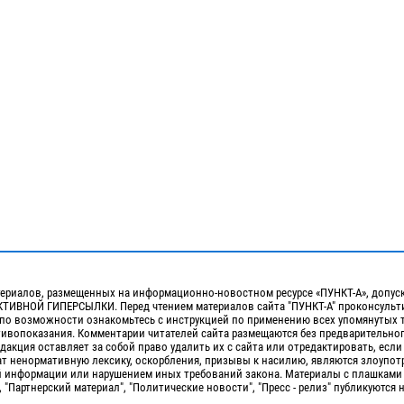
ериалов, размещенных на информационно-новостном ресурсе «ПУНКТ-А», допус
ИВНОЙ ГИПЕРСЫЛКИ. Перед чтением материалов сайта "ПУНКТ-А" проконсульти
 по возможности ознакомьтесь с инструкцией по применению всех упомянутых 
отивопоказания. Комментарии читателей сайта размещаются без предварительно
дакция оставляет за собой право удалить их с сайта или отредактировать, если
т ненормативную лексику, оскорбления, призывы к насилию, являются злоупо
 информации или нарушением иных требований закона. Материалы с плашками
, "Партнерский материал", "Политические новости", "Пресс - релиз" публикуются 