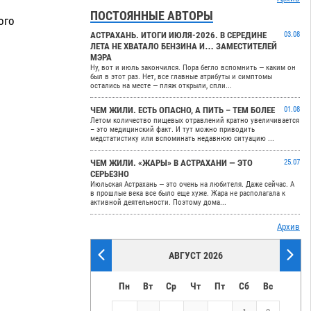
ПОСТОЯННЫЕ АВТОРЫ
ого
АСТРАХАНЬ. ИТОГИ ИЮЛЯ-2026. В СЕРЕДИНЕ
03.08
ЛЕТА НЕ ХВАТАЛО БЕНЗИНА И… ЗАМЕСТИТЕЛЕЙ
МЭРА
Ну, вот и июль закончился. Пора бегло вспомнить — каким он
был в этот раз. Нет, все главные атрибуты и симптомы
остались на месте — пляж открыли, спли...
ЧЕМ ЖИЛИ. ЕСТЬ ОПАСНО, А ПИТЬ – ТЕМ БОЛЕЕ
01.08
Летом количество пищевых отравлений кратно увеличивается
– это медицинский факт. И тут можно приводить
медстатистику или вспоминать недавнюю ситуацию ...
ЧЕМ ЖИЛИ. «ЖАРЫ» В АСТРАХАНИ — ЭТО
25.07
СЕРЬЕЗНО
Июльская Астрахань — это очень на любителя. Даже сейчас. А
в прошлые века все было еще хуже. Жара не располагала к
активной деятельности. Поэтому дома...
Архив
АВГУСТ 2026
Пн
Вт
Ср
Чт
Пт
Сб
Вс