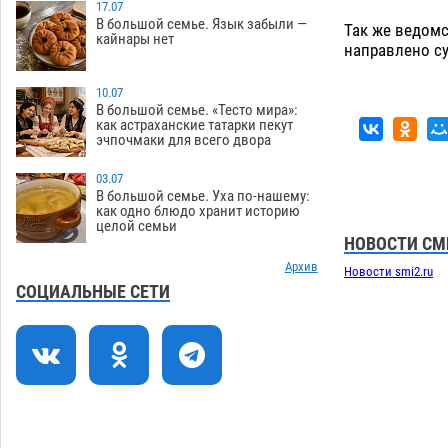
17.07
В большой семье. Язык забыли —
Астраханцев ждут на парковом газоне
Так же ведомс
11:20
кайнары нет
с призами и эрмитажными котами
направлено су
07.08
288
10.07
Астраханский суд встал на сторону
10:43
В большой семье. «Тесто мира»:
как астраханские татарки пекут
МЧС в споре за возврат униформы
эчпочмаки для всего двора
07.08
387
03.07
На Всероссийской Спартакиаде
10:02
В большой семье. Уха по-нашему:
астраханские гандболисты уступили
как одно блюдо хранит историю
целой семьи
казанским «драконам»
07.08
278
НОВОСТИ СМ
Все пострадавшие при пожаре на
Архив
09:25
Новости smi2.ru
Краснодарской в Астрахани
СОЦИАЛЬНЫЕ СЕТИ
скончались
07.08
1441
Астраханский суд оценил четыре удара
08:47
по голове полицейского в сто тысяч
рублей
07.08
371
Завтра астраханская жара вновь
19:36