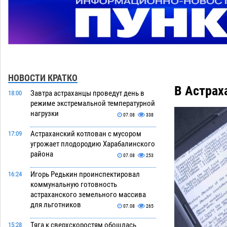
НОВОСТИ КРАТКО
В Астрах
Завтра астраханцы проведут день в
18:00
режиме экстремальной температурной
нагрузки
07.08
338
Астраханский котлован с мусором
17:09
угрожает плодородию Харабалинского
района
07.08
253
Игорь Редькин проинспектировал
16:24
коммунальную готовность
астраханского земельного массива
для льготников
07.08
265
Тяга к сверхскоростям обошлась
15:28