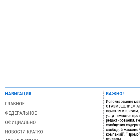
приблизится к 40-градусному пределу
06.08
514
В Астрахани впервые открыли смену
18:57
по теории игр
06.08
460
Загрузить еще
НАВИГАЦИЯ
ВАЖНО!
Использование мат
ГЛАВНОЕ
С РАЗМЕЩЕНИЕМ АКТ
юристом и врачом,
ФЕДЕРАЛЬНОЕ
услуг; имеются пр
редактирования. Ре
ОФИЦИАЛЬНО
сообщения содержа
свободой массовой
НОВОСТИ КРАТКО
компаний", "Промо"
рекламы.