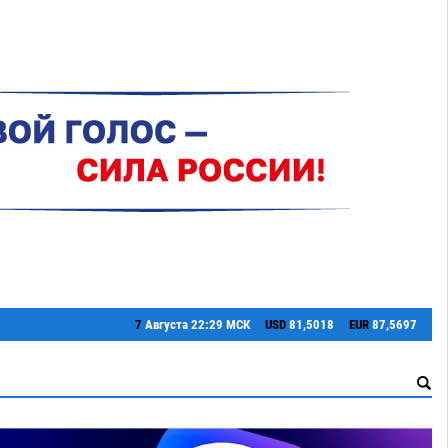
7
Августа
22:29 МСК
USD
81,5018
EUR
87,5697