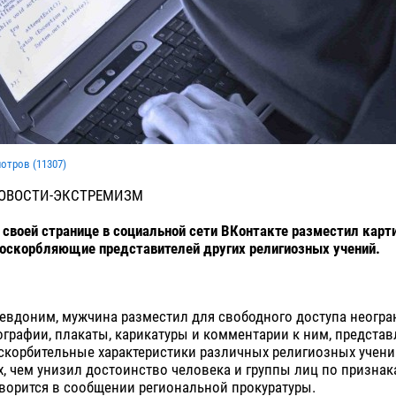
мотров (
11307
)
НОВОСТИ-ЭКСТРЕМИЗМ
 своей странице в социальной сети ВКонтакте разместил карт
оскорбляющие представителей других религиозных учений.
евдоним, мужчина разместил для свободного доступа неогра
ографии, плакаты, карикатуры и комментарии к ним, предста
скорбительные характеристики различных религиозных учений
, чем унизил достоинство человека и группы лиц по призна
говорится в сообщении региональной прокуратуры.