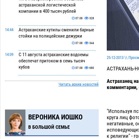
астраханской логистической
компании в 400 тысяч рублей
07.08
328
Астраханские кутилы сменили барные
14:44
стойки на полицейские дежурки
07.08
344
С 11 августа астраханские водоемы
14:09
25-12-2013 \\ Прос
обеспечат притоком в семь тысяч
кубов
АСТРАХАНЬ-
07.08
680
Астраханский аэропорт попробует
13:29
Астраханец на
Читать архив новостей
отбиться от ворон в апелляционном
комментарии, 
суде
07.08
352
Астраханские археологи откопали
12:53
древнюю помойку
"Используя пс
07.08
547
ВЕРОНИКА ИОШКО
круга лиц фот
В Астрахани подросток угнал
негативные, о
11:58
В БОЛЬШОЙ СЕМЬЕ
мотоцикл и похитил чужие мобильник
исповедующих
с банковскими картами
к религии" - 
07.08
328