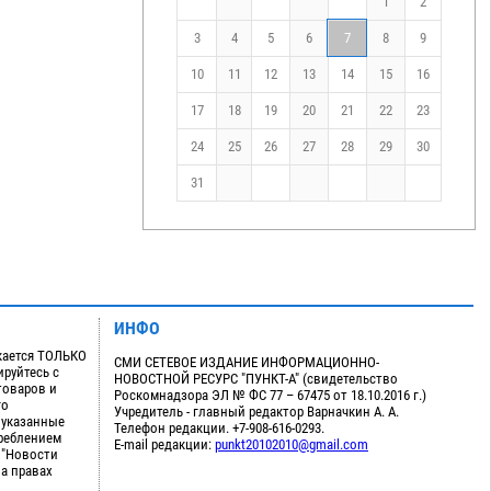
1
2
3
4
5
6
7
8
9
10
11
12
13
14
15
16
17
18
19
20
21
22
23
24
25
26
27
28
29
30
31
ИНФО
кается ТОЛЬКО
СМИ СЕТЕВОЕ ИЗДАНИЕ ИНФОРМАЦИОННО-
руйтесь с
НОВОСТНОЙ РЕСУРС "ПУНКТ-А" (свидетельство
товаров и
Роскомнадзора ЭЛ № ФС 77 – 67475 от 18.10.2016 г.)
го
Учредитель - главный редактор Варначкин А. А.
 указанные
Телефон редакции. +7-908-616-0293.
треблением
E-mail редакции:
punkt20102010@gmail.com
 "Новости
на правах