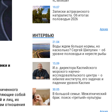
«Степной»
19.07
Записки астраханского
натуралиста. Об итогах
половодья-2026
Архив
ИНТЕРВЬЮ
21.04
Воды ждем больше нормы, но
насколько? Сергей Шипулин – об
уровне половодья и нересте рыбы
15.09
инки и
И.о. директора Каспийского
морского научно-
исследовательского центра – о
юбилее института, его задачах и
падении уровня Каспия
ниченного
30.05
В большой семье. Межэтнический
вляющие собой
брак: поиск «третьей» культуры
 и лиц, их
кам отношения
Архив