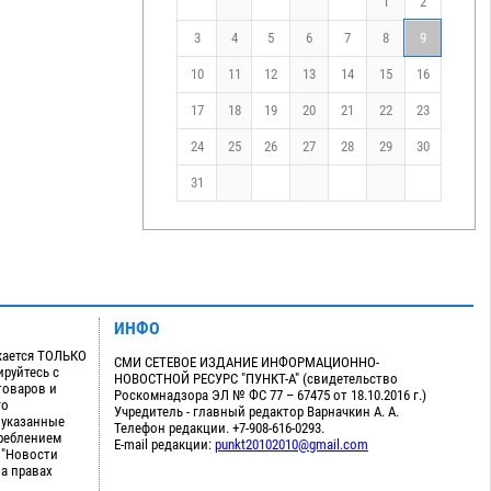
1
2
3
4
5
6
7
8
9
10
11
12
13
14
15
16
17
18
19
20
21
22
23
24
25
26
27
28
29
30
31
ИНФО
кается ТОЛЬКО
СМИ СЕТЕВОЕ ИЗДАНИЕ ИНФОРМАЦИОННО-
руйтесь с
НОВОСТНОЙ РЕСУРС "ПУНКТ-А" (свидетельство
товаров и
Роскомнадзора ЭЛ № ФС 77 – 67475 от 18.10.2016 г.)
го
Учредитель - главный редактор Варначкин А. А.
 указанные
Телефон редакции. +7-908-616-0293.
треблением
E-mail редакции:
punkt20102010@gmail.com
 "Новости
на правах