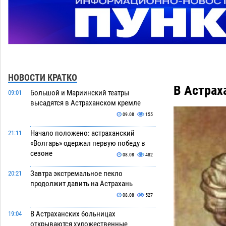
НОВОСТИ КРАТКО
В Астрах
Большой и Мариинский театры
09:01
высадятся в Астраханском кремле
09.08
155
Начало положено: астраханский
21:11
«Волгарь» одержал первую победу в
сезоне
08.08
482
Завтра экстремальное пекло
20:21
продолжит давить на Астрахань
08.08
527
В Астраханских больницах
19:04
открываются художественные