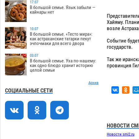
подростку получить зарплату за
17.07
В большой семье. Язык забыли —
честный труд
08.08
438
кайнары нет
Представител
Фаворитская ноша: астраханские
10:51
Хайяму. Плани
гандболисты крупно проиграли
возле Астраха
10.07
пермякам
В большой семье. «Тесто мира»:
08.08
407
как астраханские татарки пекут
Событие буде
эчпочмаки для всего двора
Лидеры чеченской диаспоры в
09:00
государств.
Астрахани осудили выходку молодого
03.07
лихача с улицы Никольской
Так же иранск
В большой семье. Уха по-нашему:
провинция Гил
как одно блюдо хранит историю
08.08
884
целой семьи
Завтра астраханцы проведут день в
18:00
режиме экстремальной температурной
Архив
нагрузки
СОЦИАЛЬНЫЕ СЕТИ
07.08
814
Астраханский котлован с мусором
17:09
угрожает плодородию Харабалинского
района
07.08
635
НОВОСТИ СМ
Игорь Редькин проинспектировал
16:24
коммунальную готовность
Новости smi2.ru