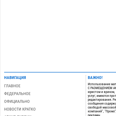
астраханского земельного массива
для льготников
07.08
647
Тяга к сверхскоростям обошлась
15:28
астраханской логистической
компании в 400 тысяч рублей
07.08
655
Загрузить еще
НАВИГАЦИЯ
ВАЖНО!
Использование мат
ГЛАВНОЕ
С РАЗМЕЩЕНИЕМ АКТ
юристом и врачом,
ФЕДЕРАЛЬНОЕ
услуг; имеются пр
редактирования. Ре
ОФИЦИАЛЬНО
сообщения содержа
свободой массовой
НОВОСТИ КРАТКО
компаний", "Промо"
рекламы.