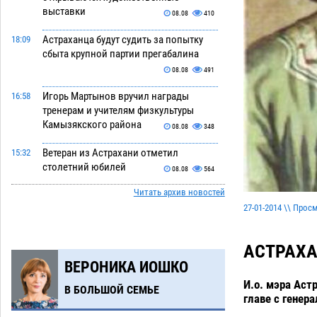
выставки
08.08
410
Астраханца будут судить за попытку
18:09
сбыта крупной партии прегабалина
08.08
491
Игорь Мартынов вручил награды
16:58
тренерам и учителям физкультуры
Камызякского района
08.08
348
Ветеран из Астрахани отметил
15:32
столетний юбилей
08.08
564
Читать архив новостей
Погибший на Донбассе волонтер из
14:19
27-01-2014 \\ Прос
Астрахани стал героем мурала
08.08
529
АСТРАХ
Подросток, перебегавший дорогу вне
13:10
ВЕРОНИКА ИОШКО
перехода, попал под колеса авто в
Астрахани
И.о. мэра Аст
08.08
652
В БОЛЬШОЙ СЕМЬЕ
главе с гене
Астраханский следком помог
12:02