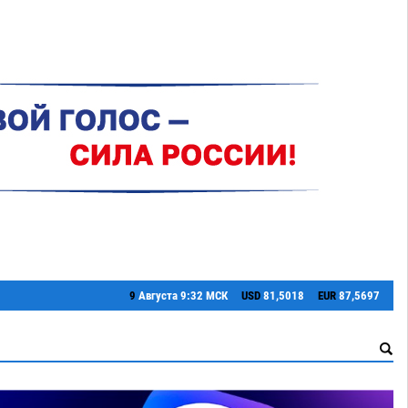
9
Августа
9:32 МСК
USD
81,5018
EUR
87,5697