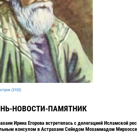
мотров (
3102
)
АНЬ-НОВОСТИ-ПАМЯТНИК
рахани Ирина Егорова встретилась с делегацией Исламской ре
ральным консулом в Астрахани Сейедом Мохаммадом Мирхоссе