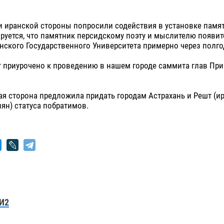
и иранской стороны попросили содействия в установке памя
руется, что памятник персидскому поэту и мыслителю появит
нского Государственного Университета примерно через полго
т приурочено к проведению в нашем городе саммита глав Пр
ая сторона предложила придать городам Астрахань и Решт (и
ян) статуса побратимов.
И2