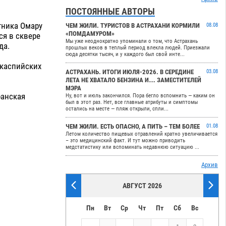
ПОСТОЯННЫЕ АВТОРЫ
тника Омару
ЧЕМ ЖИЛИ. ТУРИСТОВ В АСТРАХАНИ КОРМИЛИ
08.08
«ПОМДАМУРОМ»
ся в сквере
Мы уже неоднократно упоминали о том, что Астрахань
да.
прошлых веков в теплый период влекла людей. Приезжали
сюда десятки тысяч, и у каждого был свой инте...
икаспийских
АСТРАХАНЬ. ИТОГИ ИЮЛЯ-2026. В СЕРЕДИНЕ
03.08
ЛЕТА НЕ ХВАТАЛО БЕНЗИНА И… ЗАМЕСТИТЕЛЕЙ
МЭРА
ранская
Ну, вот и июль закончился. Пора бегло вспомнить — каким он
был в этот раз. Нет, все главные атрибуты и симптомы
остались на месте — пляж открыли, спли...
ЧЕМ ЖИЛИ. ЕСТЬ ОПАСНО, А ПИТЬ – ТЕМ БОЛЕЕ
01.08
Летом количество пищевых отравлений кратно увеличивается
– это медицинский факт. И тут можно приводить
медстатистику или вспоминать недавнюю ситуацию ...
Архив
АВГУСТ 2026
Пн
Вт
Ср
Чт
Пт
Сб
Вс