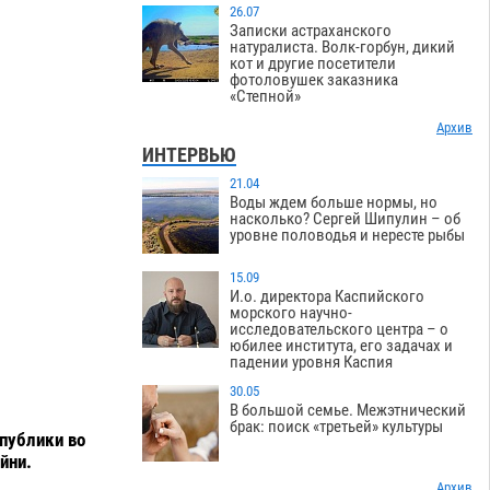
26.07
Записки астраханского
натуралиста. Волк-горбун, дикий
кот и другие посетители
фотоловушек заказника
«Степной»
Архив
ИНТЕРВЬЮ
21.04
Воды ждем больше нормы, но
насколько? Сергей Шипулин – об
уровне половодья и нересте рыбы
15.09
И.о. директора Каспийского
морского научно-
исследовательского центра – о
юбилее института, его задачах и
падении уровня Каспия
30.05
В большой семье. Межэтнический
брак: поиск «третьей» культуры
спублики во
йни.
Архив