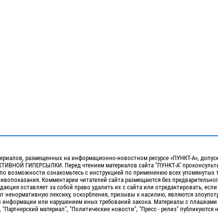
ериалов, размещенных на информационно-новостном ресурсе «ПУНКТ-А», допус
ИВНОЙ ГИПЕРСЫЛКИ. Перед чтением материалов сайта "ПУНКТ-А" проконсульти
 по возможности ознакомьтесь с инструкцией по применению всех упомянутых 
отивопоказания. Комментарии читателей сайта размещаются без предварительно
дакция оставляет за собой право удалить их с сайта или отредактировать, если
т ненормативную лексику, оскорбления, призывы к насилию, являются злоупо
 информации или нарушением иных требований закона. Материалы с плашками
, "Партнерский материал", "Политические новости", "Пресс - релиз" публикуются 