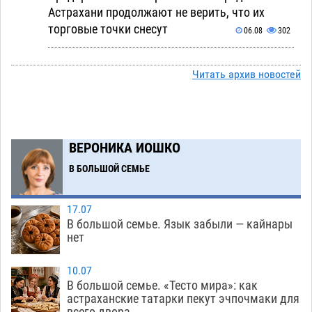
Астрахани продолжают не верить, что их
торговые точки снесут
06.08
302
Ящерицу из астраханской пустыни поместили
15:22
на новой серебряной монете Банка России
Читать архив новостей
06.08
249
Буддийские святыни из Астрахани выставили
14:35
в музее Пушкина в Москве
06.08
223
ВЕРОНИКА ИОШКО
Мэрия Астрахани переводит городские
13:50
В БОЛЬШОЙ СЕМЬЕ
зеленые зоны на автоматический полив
06.08
234
17.07
В большой семье. Язык забыли — кайнары
Скончался второй ребенок после пожара в
13:13
нет
Астрахани
06.08
586
10.07
Астраханские гандболисты с крупной победы
12:49
В большой семье. «Тесто мира»: как
стартовали на Всероссийской Спартакиаде
астраханские татарки пекут эчпочмаки для
всего двора