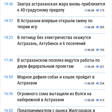
Завтра астраханская жара вновь приблизится
19:36
к 40-градусному пределу
06.08
175
В Астрахани впервые открыли смену по
18:57
теории игр
06.08
205
В пятницу без электричества окажутся
18:23
Астрахань, Ахтубинск и 6 поселений
06.08
193
В астраханском поселке ведутся работы по
17:40
двум федеральным проектам
06.08
221
Модное дефиле собак и кошек пройдет в
16:59
Астрахани
06.08
234
Огромного сома вытащили из Волги на
16:36
набережной в Астрахани
06.08
313
Предприниматели с рынка Жилгородок в
16:02