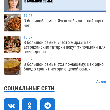
В БОЛЬШОЙ СЕМЬЕ
В Астрахани подросток угнал мотоцикл и
11:58
похитил чужие мобильник с банковскими
картами
07.08
332
17.07
В большой семье. Язык забыли — кайнары
Астраханцев ждут на парковом газоне с
11:20
нет
призами и эрмитажными котами
07.08
291
10.07
Астраханский суд встал на сторону МЧС в
10:43
В большой семье. «Тесто мира»: как
астраханские татарки пекут эчпочмаки для
споре за возврат униформы
07.08
392
всего двора
На Всероссийской Спартакиаде астраханские
10:02
03.07
гандболисты уступили казанским «драконам»
В большой семье. Уха по-нашему: как одно
блюдо хранит историю целой семьи
07.08
281
Все пострадавшие при пожаре на
09:25
Архив
Краснодарской в Астрахани скончались
СОЦИАЛЬНЫЕ СЕТИ
07.08
1446
Астраханский суд оценил четыре удара по
08:47
голове полицейского в сто тысяч рублей