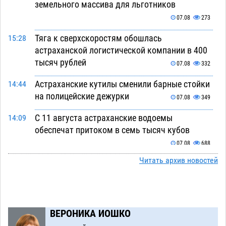
земельного массива для льготников
07.08
273
Тяга к сверхскоростям обошлась
15:28
астраханской логистической компании в 400
тысяч рублей
07.08
332
Астраханские кутилы сменили барные стойки
14:44
на полицейские дежурки
07.08
349
С 11 августа астраханские водоемы
14:09
обеспечат притоком в семь тысяч кубов
07.08
688
Читать архив новостей
Астраханский аэропорт попробует отбиться
13:29
от ворон в апелляционном суде
07.08
358
Астраханские археологи откопали древнюю
12:53
помойку
ВЕРОНИКА ИОШКО
07.08
551