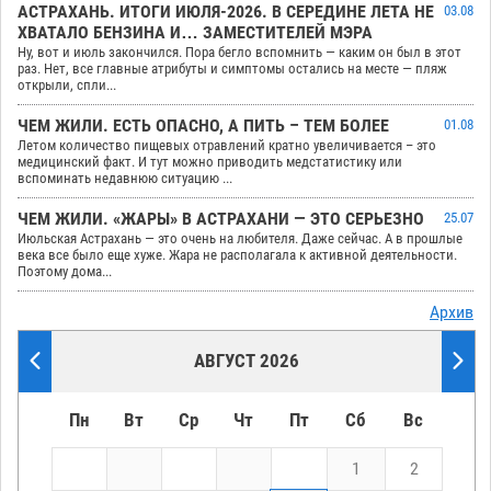
АСТРАХАНЬ. ИТОГИ ИЮЛЯ-2026. В СЕРЕДИНЕ ЛЕТА НЕ
03.08
ХВАТАЛО БЕНЗИНА И… ЗАМЕСТИТЕЛЕЙ МЭРА
Ну, вот и июль закончился. Пора бегло вспомнить — каким он был в этот
раз. Нет, все главные атрибуты и симптомы остались на месте — пляж
открыли, спли...
ЧЕМ ЖИЛИ. ЕСТЬ ОПАСНО, А ПИТЬ – ТЕМ БОЛЕЕ
01.08
Летом количество пищевых отравлений кратно увеличивается – это
медицинский факт. И тут можно приводить медстатистику или
вспоминать недавнюю ситуацию ...
ЧЕМ ЖИЛИ. «ЖАРЫ» В АСТРАХАНИ — ЭТО СЕРЬЕЗНО
25.07
Июльская Астрахань — это очень на любителя. Даже сейчас. А в прошлые
века все было еще хуже. Жара не располагала к активной деятельности.
Поэтому дома...
Архив
АВГУСТ 2026
Пн
Вт
Ср
Чт
Пт
Сб
Вс
1
2