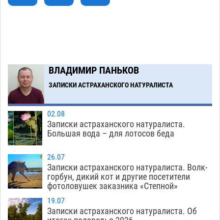
07.08
374
Завтра астраханская жара вновь приблизится
19:36
к 40-градусному пределу
06.08
517
В Астрахани впервые открыли смену по
18:57
ВЛАДИМИР ПАНЬКОВ
теории игр
06.08
463
ЗАПИСКИ АСТРАХАНСКОГО НАТУРАЛИСТА
Загрузить еще
02.08
Записки астраханского натуралиста.
Большая вода – для лотосов беда
26.07
Записки астраханского натуралиста. Волк-
горбун, дикий кот и другие посетители
фотоловушек заказника «Степной»
19.07
Записки астраханского натуралиста. Об