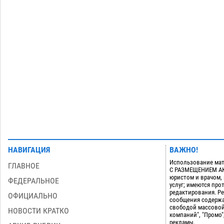
06.08
427
В астраханском поселке ведутся
17:40
работы по двум федеральным
проектам
06.08
415
Загрузить еще
НАВИГАЦИЯ
ВАЖНО!
Использование мат
ГЛАВНОЕ
С РАЗМЕЩЕНИЕМ АКТ
юристом и врачом,
ФЕДЕРАЛЬНОЕ
услуг; имеются пр
редактирования. Ре
ОФИЦИАЛЬНО
сообщения содержа
свободой массовой
НОВОСТИ КРАТКО
компаний", "Промо"
рекламы.