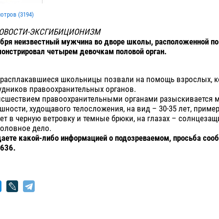
мотров (
3194
)
НОВОСТИ-ЭКСГИБИЦИОНИЗМ
бря неизвестный мужчина во дворе школы, расположенной по
онстрировал четырем девочкам половой орган.
 расплакавшиеся школьницы позвали на помощь взрослых, 
удников правоохранительных органов.
оисшествием правоохранительными органами разыскивается 
шности, худощавого телосложения, на вид – 30-35 лет, приме
дет в черную ветровку и темные брюки, на глазах – солнцезащ
головное дело.
аете какой-либо информацией о подозреваемом, просьба соо
636.