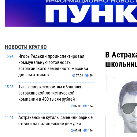
НОВОСТИ КРАТКО
В Астрах
Игорь Редькин проинспектировал
16:24
школьни
коммунальную готовность
астраханского земельного массива
для льготников
07.08
29
Тяга к сверхскоростям обошлась
15:28
астраханской логистической
компании в 400 тысяч рублей
07.08
164
Астраханские кутилы сменили барные
14:44
стойки на полицейские дежурки
07.08
196