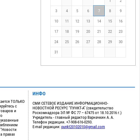
1
2
3
4
5
6
7
8
9
10
11
12
13
14
15
16
17
18
19
20
21
22
23
24
25
26
27
28
29
30
31
ИНФО
кается ТОЛЬКО
СМИ СЕТЕВОЕ ИЗДАНИЕ ИНФОРМАЦИОННО-
руйтесь с
НОВОСТНОЙ РЕСУРС "ПУНКТ-А" (свидетельство
товаров и
Роскомнадзора ЭЛ № ФС 77 – 67475 от 18.10.2016 г.)
го
Учредитель - главный редактор Варначкин А. А.
 указанные
Телефон редакции. +7-908-616-0293.
треблением
E-mail редакции:
punkt20102010@gmail.com
 "Новости
на правах