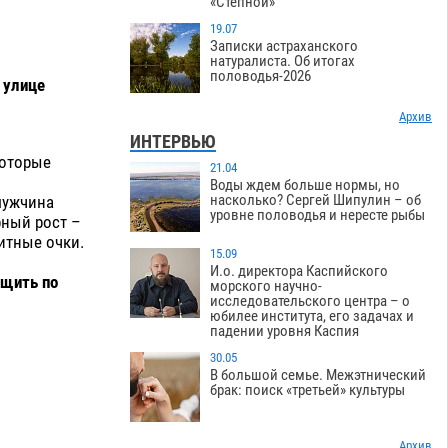
«Степной»
19.07
Записки астраханского
натуралиста. Об итогах
половодья-2026
 улице
Архив
ИНТЕРВЬЮ
которые
21.04
Воды ждем больше нормы, но
насколько? Сергей Шипулин – об
мужчина
уровне половодья и нересте рыбы
рный рост –
итные очки.
15.09
И.о. директора Каспийского
бщить по
морского научно-
исследовательского центра – о
юбилее института, его задачах и
падении уровня Каспия
30.05
В большой семье. Межэтнический
брак: поиск «третьей» культуры
Архив