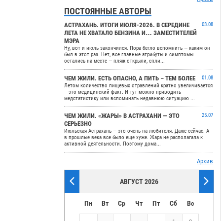
ПОСТОЯННЫЕ АВТОРЫ
АСТРАХАНЬ. ИТОГИ ИЮЛЯ-2026. В СЕРЕДИНЕ
03.08
ЛЕТА НЕ ХВАТАЛО БЕНЗИНА И… ЗАМЕСТИТЕЛЕЙ
МЭРА
Ну, вот и июль закончился. Пора бегло вспомнить — каким он
был в этот раз. Нет, все главные атрибуты и симптомы
остались на месте — пляж открыли, спли...
ЧЕМ ЖИЛИ. ЕСТЬ ОПАСНО, А ПИТЬ – ТЕМ БОЛЕЕ
01.08
Летом количество пищевых отравлений кратно увеличивается
– это медицинский факт. И тут можно приводить
медстатистику или вспоминать недавнюю ситуацию ...
ЧЕМ ЖИЛИ. «ЖАРЫ» В АСТРАХАНИ — ЭТО
25.07
СЕРЬЕЗНО
Июльская Астрахань — это очень на любителя. Даже сейчас. А
в прошлые века все было еще хуже. Жара не располагала к
активной деятельности. Поэтому дома...
Архив
АВГУСТ 2026
Пн
Вт
Ср
Чт
Пт
Сб
Вс