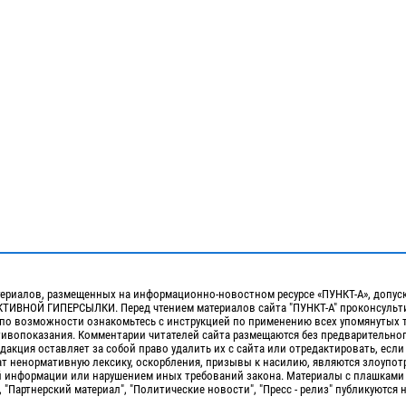
ериалов, размещенных на информационно-новостном ресурсе «ПУНКТ-А», допус
ИВНОЙ ГИПЕРСЫЛКИ. Перед чтением материалов сайта "ПУНКТ-А" проконсульти
 по возможности ознакомьтесь с инструкцией по применению всех упомянутых 
отивопоказания. Комментарии читателей сайта размещаются без предварительно
дакция оставляет за собой право удалить их с сайта или отредактировать, если
т ненормативную лексику, оскорбления, призывы к насилию, являются злоупо
 информации или нарушением иных требований закона. Материалы с плашками
, "Партнерский материал", "Политические новости", "Пресс - релиз" публикуются 