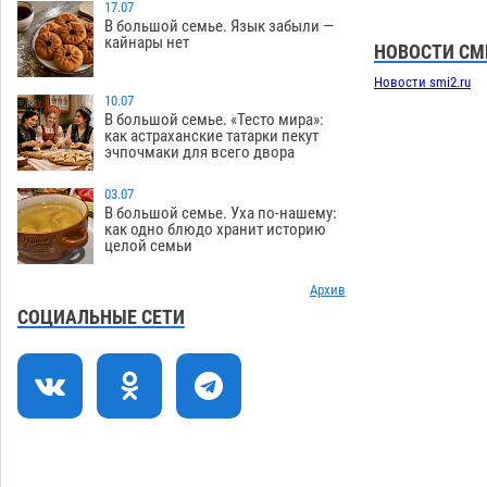
17.07
В большой семье. Язык забыли —
На Всероссийской Спартакиаде
10:02
кайнары нет
НОВОСТИ СМ
астраханские гандболисты уступили
казанским «драконам»
07.08
214
Новости smi2.ru
10.07
Все пострадавшие при пожаре на
09:25
В большой семье. «Тесто мира»:
как астраханские татарки пекут
Краснодарской в Астрахани
эчпочмаки для всего двора
скончались
07.08
1130
03.07
Астраханский суд оценил четыре удара
08:47
В большой семье. Уха по-нашему:
по голове полицейского в сто тысяч
как одно блюдо хранит историю
целой семьи
рублей
07.08
293
Завтра астраханская жара вновь
Архив
19:36
приблизится к 40-градусному пределу
СОЦИАЛЬНЫЕ СЕТИ
06.08
447
В Астрахани впервые открыли смену
18:57
по теории игр
06.08
413
В пятницу без электричества окажутся
18:23
Астрахань, Ахтубинск и 6 поселений