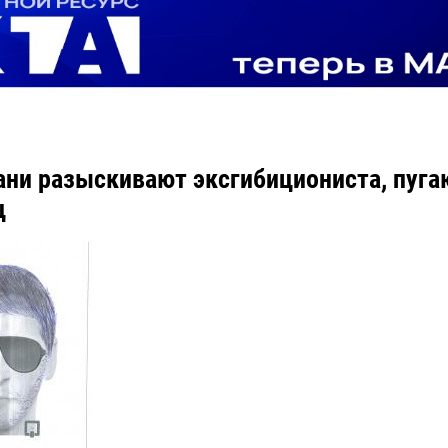
ани разыскивают эксгибициониста, пуг
ц