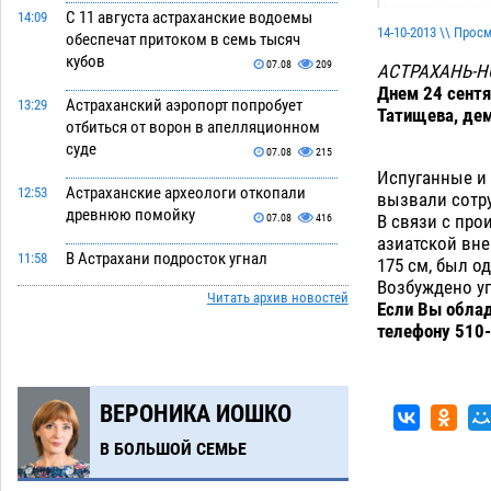
С 11 августа астраханские водоемы
14:09
14-10-2013 \\ Прос
обеспечат притоком в семь тысяч
кубов
07.08
209
АСТРАХАНЬ-
Днем 24 сентя
Астраханский аэропорт попробует
13:29
Татищева, дем
отбиться от ворон в апелляционном
суде
07.08
215
Испуганные и
Астраханские археологи откопали
12:53
вызвали сотр
древнюю помойку
В связи с пр
07.08
416
азиатской вне
В Астрахани подросток угнал
11:58
175 см, был о
мотоцикл и похитил чужие мобильник
Возбуждено у
Читать архив новостей
с банковскими картами
Если Вы облад
07.08
248
телефону 510-
Астраханцев ждут на парковом газоне
11:20
с призами и эрмитажными котами
07.08
212
ВЕРОНИКА ИОШКО
Астраханский суд встал на сторону
10:43
В БОЛЬШОЙ СЕМЬЕ
МЧС в споре за возврат униформы
07.08
286