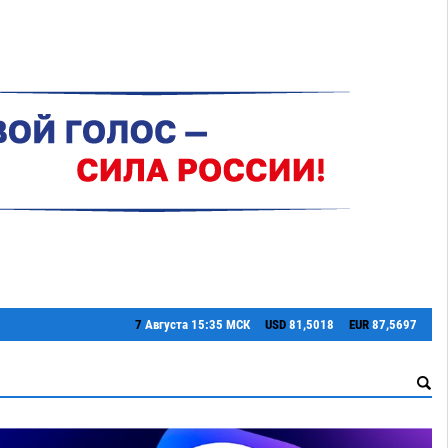
7
Августа
15:35 МСК
USD
81,5018
EUR
87,5697