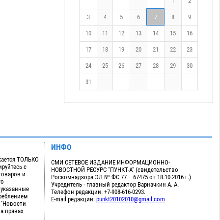
1
2
3
4
5
6
7
8
9
10
11
12
13
14
15
16
17
18
19
20
21
22
23
24
25
26
27
28
29
30
31
ИНФО
кается ТОЛЬКО
СМИ СЕТЕВОЕ ИЗДАНИЕ ИНФОРМАЦИОННО-
руйтесь с
НОВОСТНОЙ РЕСУРС "ПУНКТ-А" (свидетельство
товаров и
Роскомнадзора ЭЛ № ФС 77 – 67475 от 18.10.2016 г.)
го
Учредитель - главный редактор Варначкин А. А.
 указанные
Телефон редакции. +7-908-616-0293.
треблением
E-mail редакции:
punkt20102010@gmail.com
 "Новости
на правах