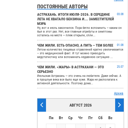
ПОСТОЯННЫЕ АВТОРЫ
АСТРАХАНЬ. ИТОГИ ИЮЛЯ-2026. В СЕРЕДИНЕ
03.08
ЛЕТА НЕ ХВАТАЛО БЕНЗИНА И… ЗАМЕСТИТЕЛЕЙ
МЭРА
Ну, вот и июль закончился. Пора бегло вспомнить — каким он
был в этот раз. Нет, все главные атрибуты и симптомы
остались на месте — пляж открыли, спли...
ЧЕМ ЖИЛИ. ЕСТЬ ОПАСНО, А ПИТЬ – ТЕМ БОЛЕЕ
01.08
Летом количество пищевых отравлений кратно увеличивается
– это медицинский факт. И тут можно приводить
медстатистику или вспоминать недавнюю ситуацию ...
ЧЕМ ЖИЛИ. «ЖАРЫ» В АСТРАХАНИ — ЭТО
25.07
СЕРЬЕЗНО
Июльская Астрахань — это очень на любителя. Даже сейчас. А
в прошлые века все было еще хуже. Жара не располагала к
активной деятельности. Поэтому дома...
Архив
АВГУСТ 2026
Пн
Вт
Ср
Чт
Пт
Сб
Вс