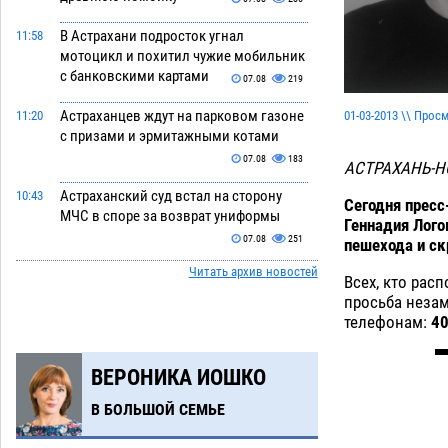
В Астрахани подросток угнал
11:58
мотоцикл и похитил чужие мобильник
с банковскими картами
07.08
219
Астраханцев ждут на парковом газоне
01-03-2013 \\ Прос
11:20
с призами и эрмитажными котами
07.08
183
АСТРАХАНЬ-Н
Астраханский суд встал на сторону
10:43
Сегодня пресс
МЧС в споре за возврат униформы
Геннадия Лого
07.08
251
пешехода и ск
Читать архив новостей
На Всероссийской Спартакиаде
10:02
Всех, кто рас
астраханские гандболисты уступили
просьба неза
казанским «драконам»
телефонам:
40
07.08
198
Все пострадавшие при пожаре на
09:25
ВЕРОНИКА ИОШКО
Краснодарской в Астрахани
скончались
07.08
1046
В БОЛЬШОЙ СЕМЬЕ
Астраханский суд оценил четыре удара
08:47