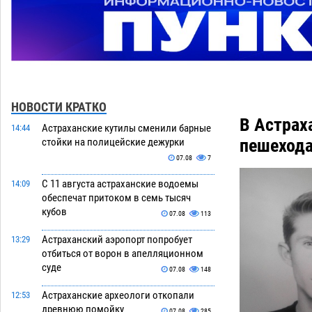
НОВОСТИ КРАТКО
В Астрах
Астраханские кутилы сменили барные
14:44
пешеход
стойки на полицейские дежурки
07.08
7
С 11 августа астраханские водоемы
14:09
обеспечат притоком в семь тысяч
кубов
07.08
113
Астраханский аэропорт попробует
13:29
отбиться от ворон в апелляционном
суде
07.08
148
Астраханские археологи откопали
12:53
древнюю помойку
07.08
285