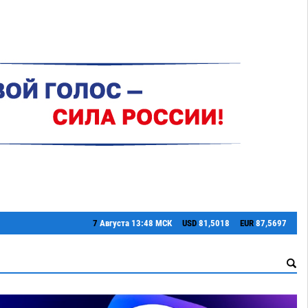
7
Августа
13:48 МСК
USD
81,5018
EUR
87,5697