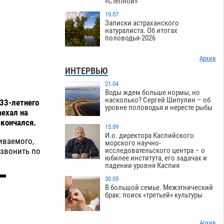
«Степной»
19.07
Записки астраханского
натуралиста. Об итогах
половодья-2026
Архив
ИНТЕРВЬЮ
21.04
Воды ждем больше нормы, но
насколько? Сергей Шипулин – об
 33-летнего
уровне половодья и нересте рыбы
аехал на
скончался.
15.09
И.о. директора Каспийского
иваемого,
морского научно-
звонить по
исследовательского центра – о
юбилее института, его задачах и
падении уровня Каспия
30.05
В большой семье. Межэтнический
брак: поиск «третьей» культуры
Архив