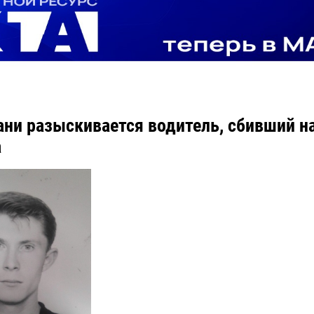
ани разыскивается водитель, сбивший н
а