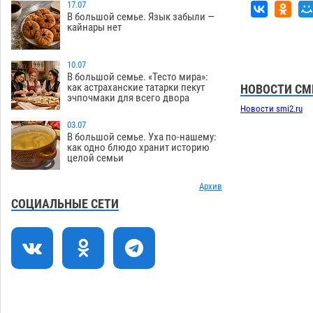
по голове полицейского в сто тысяч
17.07
В большой семье. Язык забыли —
рублей
07.08
270
кайнары нет
Завтра астраханская жара вновь
19:36
приблизится к 40-градусному пределу
10.07
В большой семье. «Тесто мира»:
06.08
434
как астраханские татарки пекут
НОВОСТИ СМ
эчпочмаки для всего двора
В Астрахани впервые открыли смену
18:57
Новости smi2.ru
по теории игр
06.08
401
03.07
В большой семье. Уха по-нашему:
В пятницу без электричества окажутся
18:23
как одно блюдо хранит историю
целой семьи
Астрахань, Ахтубинск и 6 поселений
06.08
414
Архив
В астраханском поселке ведутся
17:40
СОЦИАЛЬНЫЕ СЕТИ
работы по двум федеральным
проектам
06.08
405
Модное дефиле собак и кошек пройдет
16:59
в Астрахани
06.08
439
Огромного сома вытащили из Волги
16:36