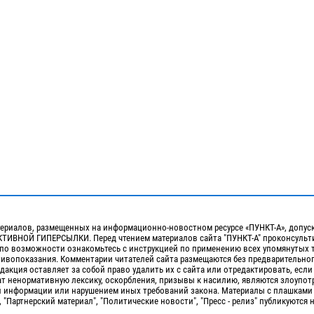
ериалов, размещенных на информационно-новостном ресурсе «ПУНКТ-А», допус
ИВНОЙ ГИПЕРСЫЛКИ. Перед чтением материалов сайта "ПУНКТ-А" проконсульти
 по возможности ознакомьтесь с инструкцией по применению всех упомянутых 
отивопоказания. Комментарии читателей сайта размещаются без предварительно
дакция оставляет за собой право удалить их с сайта или отредактировать, если
т ненормативную лексику, оскорбления, призывы к насилию, являются злоупо
 информации или нарушением иных требований закона. Материалы с плашками
, "Партнерский материал", "Политические новости", "Пресс - релиз" публикуются 