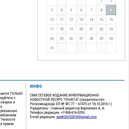
1
2
3
4
5
6
7
8
9
10
11
12
13
14
15
16
17
18
19
20
21
22
23
24
25
26
27
28
29
30
31
ИНФО
кается ТОЛЬКО
СМИ СЕТЕВОЕ ИЗДАНИЕ ИНФОРМАЦИОННО-
руйтесь с
НОВОСТНОЙ РЕСУРС "ПУНКТ-А" (свидетельство
товаров и
Роскомнадзора ЭЛ № ФС 77 – 67475 от 18.10.2016 г.)
го
Учредитель - главный редактор Варначкин А. А.
 указанные
Телефон редакции. +7-908-616-0293.
треблением
E-mail редакции:
punkt20102010@gmail.com
 "Новости
на правах