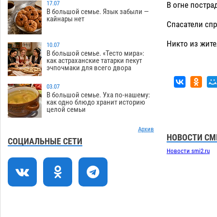
перехода, попал под колеса авто в
17.07
В огне постра
В большой семье. Язык забыли —
Астрахани
08.08
661
кайнары нет
Спасатели спр
Астраханский следком помог
12:02
подростку получить зарплату за
Никто из жите
10.07
честный труд
В большой семье. «Тесто мира»:
08.08
446
как астраханские татарки пекут
эчпочмаки для всего двора
Фаворитская ноша: астраханские
10:51
гандболисты крупно проиграли
03.07
пермякам
08.08
414
В большой семье. Уха по-нашему:
как одно блюдо хранит историю
целой семьи
Лидеры чеченской диаспоры в
09:00
Астрахани осудили выходку молодого
лихача с улицы Никольской
Архив
НОВОСТИ СМ
СОЦИАЛЬНЫЕ СЕТИ
08.08
896
Новости smi2.ru
Завтра астраханцы проведут день в
18:00
режиме экстремальной температурной
нагрузки
07.08
822
Астраханский котлован с мусором
17:09
угрожает плодородию Харабалинского