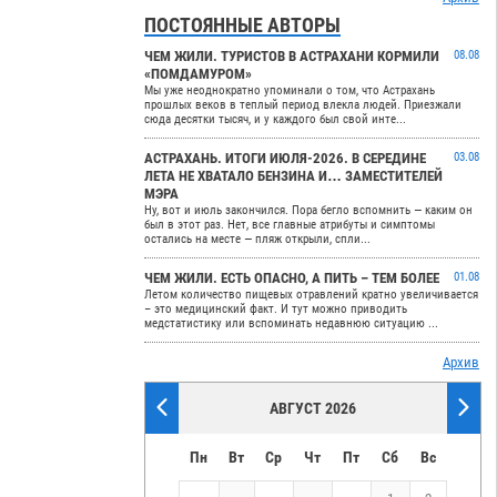
ПОСТОЯННЫЕ АВТОРЫ
ЧЕМ ЖИЛИ. ТУРИСТОВ В АСТРАХАНИ КОРМИЛИ
08.08
«ПОМДАМУРОМ»
Мы уже неоднократно упоминали о том, что Астрахань
прошлых веков в теплый период влекла людей. Приезжали
сюда десятки тысяч, и у каждого был свой инте...
АСТРАХАНЬ. ИТОГИ ИЮЛЯ-2026. В СЕРЕДИНЕ
03.08
ЛЕТА НЕ ХВАТАЛО БЕНЗИНА И… ЗАМЕСТИТЕЛЕЙ
МЭРА
Ну, вот и июль закончился. Пора бегло вспомнить — каким он
был в этот раз. Нет, все главные атрибуты и симптомы
остались на месте — пляж открыли, спли...
ЧЕМ ЖИЛИ. ЕСТЬ ОПАСНО, А ПИТЬ – ТЕМ БОЛЕЕ
01.08
Летом количество пищевых отравлений кратно увеличивается
– это медицинский факт. И тут можно приводить
медстатистику или вспоминать недавнюю ситуацию ...
Архив
АВГУСТ 2026
Пн
Вт
Ср
Чт
Пт
Сб
Вс