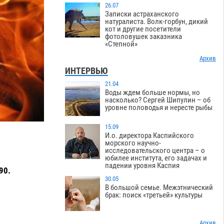
26.07
Записки астраханского
натуралиста. Волк-горбун, дикий
кот и другие посетители
фотоловушек заказника
«Степной»
Архив
ИНТЕРВЬЮ
21.04
Воды ждем больше нормы, но
насколько? Сергей Шипулин – об
уровне половодья и нересте рыбы
15.09
И.о. директора Каспийского
морского научно-
исследовательского центра – о
юбилее института, его задачах и
падении уровня Каспия
90.
30.05
В большой семье. Межэтнический
брак: поиск «третьей» культуры
Архив