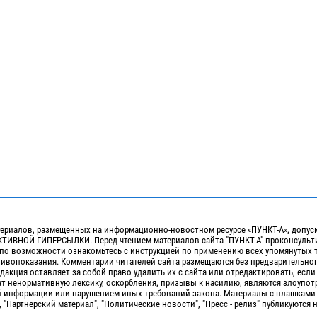
ериалов, размещенных на информационно-новостном ресурсе «ПУНКТ-А», допус
ИВНОЙ ГИПЕРСЫЛКИ. Перед чтением материалов сайта "ПУНКТ-А" проконсульти
 по возможности ознакомьтесь с инструкцией по применению всех упомянутых 
отивопоказания. Комментарии читателей сайта размещаются без предварительно
дакция оставляет за собой право удалить их с сайта или отредактировать, если
т ненормативную лексику, оскорбления, призывы к насилию, являются злоупо
 информации или нарушением иных требований закона. Материалы с плашками
, "Партнерский материал", "Политические новости", "Пресс - релиз" публикуются 