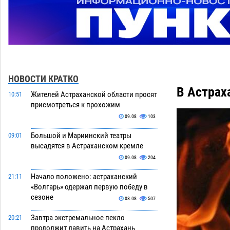
НОВОСТИ КРАТКО
В Астрах
Жителей Астраханской области просят
10:51
присмотреться к прохожим
09.08
103
Большой и Мариинский театры
09:01
высадятся в Астраханском кремле
09.08
204
Начало положено: астраханский
21:11
«Волгарь» одержал первую победу в
сезоне
08.08
507
Завтра экстремальное пекло
20:21
продолжит давить на Астрахань