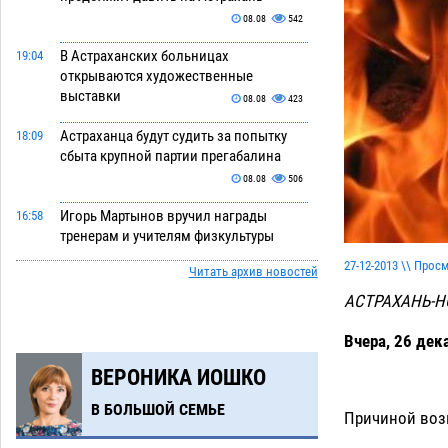
08.08
542
В Астраханских больницах
19:04
открываются художественные
выставки
08.08
423
Астраханца будут судить за попытку
18:09
сбыта крупной партии прегабалина
08.08
506
Игорь Мартынов вручил награды
16:58
тренерам и учителям физкультуры
Камызякского района
08.08
361
27-12-2013 \\ Прос
Читать архив новостей
Ветеран из Астрахани отметил
15:32
АСТРАХАНЬ-Н
столетний юбилей
08.08
573
Вчера, 26 дек
Погибший на Донбассе волонтер из
14:19
ВЕРОНИКА ИОШКО
Астрахани стал героем мурала
08.08
542
В БОЛЬШОЙ СЕМЬЕ
Причиной возг
Подросток, перебегавший дорогу вне
13:10