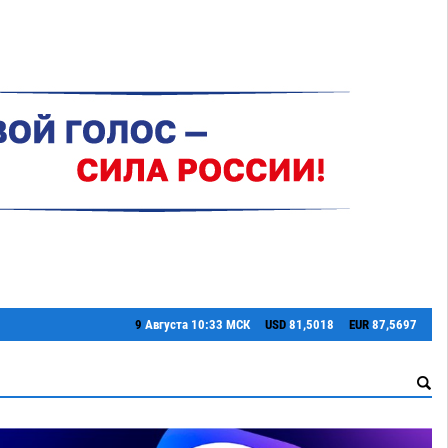
9
Августа
10:33 МСК
USD
81,5018
EUR
87,5697