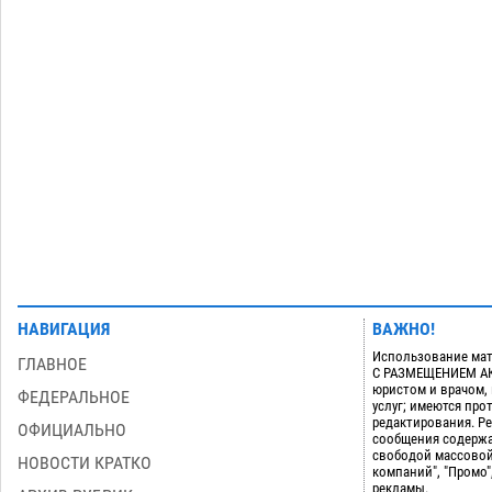
района
07.08
642
Игорь Редькин проинспектировал
16:24
коммунальную готовность
астраханского земельного массива
для льготников
07.08
657
Загрузить еще
НАВИГАЦИЯ
ВАЖНО!
Использование мат
ГЛАВНОЕ
С РАЗМЕЩЕНИЕМ АКТ
юристом и врачом,
ФЕДЕРАЛЬНОЕ
услуг; имеются пр
редактирования. Ре
ОФИЦИАЛЬНО
сообщения содержа
свободой массовой
НОВОСТИ КРАТКО
компаний", "Промо"
рекламы.