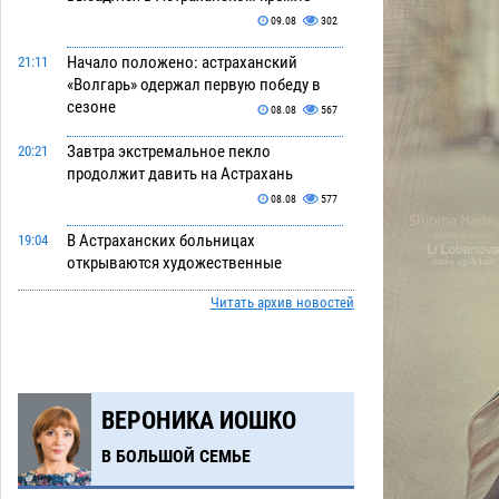
09.08
302
Начало положено: астраханский
21:11
«Волгарь» одержал первую победу в
сезоне
08.08
567
Завтра экстремальное пекло
20:21
продолжит давить на Астрахань
08.08
577
В Астраханских больницах
19:04
открываются художественные
выставки
08.08
449
Читать архив новостей
Астраханца будут судить за попытку
18:09
сбыта крупной партии прегабалина
08.08
545
ВЕРОНИКА ИОШКО
Игорь Мартынов вручил награды
16:58
тренерам и учителям физкультуры
В БОЛЬШОЙ СЕМЬЕ
Камызякского района
08.08
385