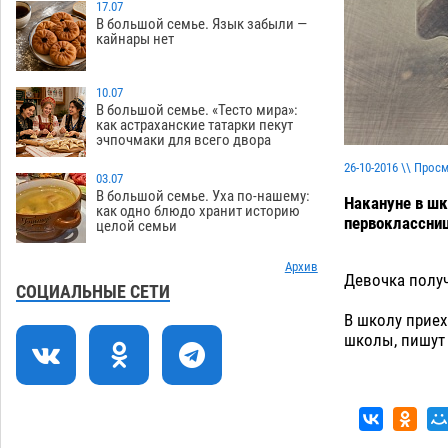
Ветеран из Астрахани отметил
17.07
15:32
В большой семье. Язык забыли —
столетний юбилей
08.08
602
кайнары нет
Погибший на Донбассе волонтер из
14:19
Астрахани стал героем мурала
10.07
В большой семье. «Тесто мира»:
08.08
565
как астраханские татарки пекут
эчпочмаки для всего двора
Подросток, перебегавший дорогу вне
13:10
перехода, попал под колеса авто в
26-10-2016 \\ Прос
03.07
Астрахани
08.08
696
В большой семье. Уха по-нашему:
Накануне в шк
как одно блюдо хранит историю
первоклассниц
целой семьи
Астраханский следком помог
12:02
подростку получить зарплату за
честный труд
Архив
08.08
468
Девочка полу
СОЦИАЛЬНЫЕ СЕТИ
Фаворитская ноша: астраханские
10:51
В школу приех
гандболисты крупно проиграли
школы, пишут
пермякам
08.08
435
Лидеры чеченской диаспоры в
09:00
Астрахани осудили выходку молодого
лихача с улицы Никольской