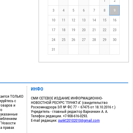
1
2
3
4
5
6
7
8
9
10
11
12
13
14
15
16
17
18
19
20
21
22
23
24
25
26
27
28
29
30
31
ИНФО
кается ТОЛЬКО
СМИ СЕТЕВОЕ ИЗДАНИЕ ИНФОРМАЦИОННО-
руйтесь с
НОВОСТНОЙ РЕСУРС "ПУНКТ-А" (свидетельство
товаров и
Роскомнадзора ЭЛ № ФС 77 – 67475 от 18.10.2016 г.)
го
Учредитель - главный редактор Варначкин А. А.
 указанные
Телефон редакции. +7-908-616-0293.
треблением
E-mail редакции:
punkt20102010@gmail.com
 "Новости
на правах