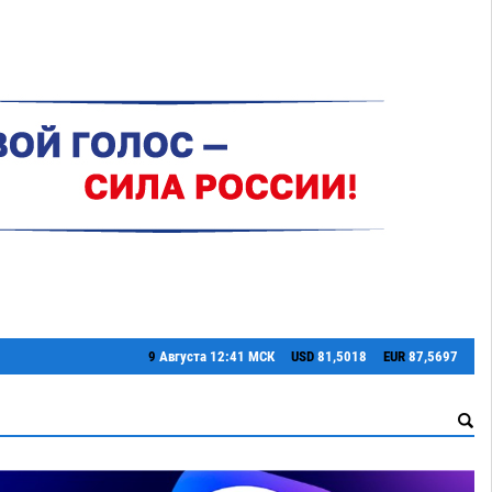
9
Августа
12:41 МСК
USD
81,5018
EUR
87,5697