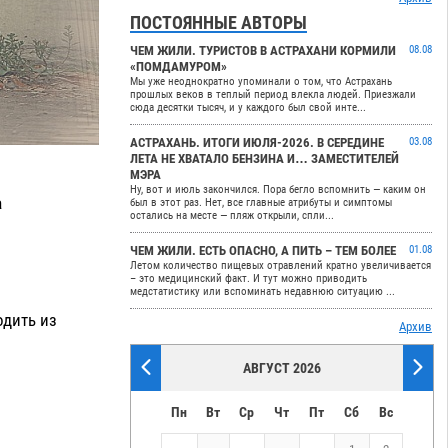
ПОСТОЯННЫЕ АВТОРЫ
ЧЕМ ЖИЛИ. ТУРИСТОВ В АСТРАХАНИ КОРМИЛИ
08.08
«ПОМДАМУРОМ»
Мы уже неоднократно упоминали о том, что Астрахань
прошлых веков в теплый период влекла людей. Приезжали
сюда десятки тысяч, и у каждого был свой инте...
АСТРАХАНЬ. ИТОГИ ИЮЛЯ-2026. В СЕРЕДИНЕ
03.08
ЛЕТА НЕ ХВАТАЛО БЕНЗИНА И… ЗАМЕСТИТЕЛЕЙ
МЭРА
Ну, вот и июль закончился. Пора бегло вспомнить — каким он
а
был в этот раз. Нет, все главные атрибуты и симптомы
остались на месте — пляж открыли, спли...
ЧЕМ ЖИЛИ. ЕСТЬ ОПАСНО, А ПИТЬ – ТЕМ БОЛЕЕ
01.08
Летом количество пищевых отравлений кратно увеличивается
– это медицинский факт. И тут можно приводить
медстатистику или вспоминать недавнюю ситуацию ...
одить из
Архив
АВГУСТ 2026
Пн
Вт
Ср
Чт
Пт
Сб
Вс