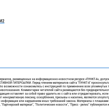
И2
ериалов, размещенных на информационно-новостном ресурсе «ПУНКТ-А», допус
ИВНОЙ ГИПЕРСЫЛКИ. Перед чтением материалов сайта "ПУНКТ-А" проконсульти
 по возможности ознакомьтесь с инструкцией по применению всех упомянутых 
отивопоказания. Комментарии читателей сайта размещаются без предварительно
дакция оставляет за собой право удалить их с сайта или отредактировать, если
т ненормативную лексику, оскорбления, призывы к насилию, являются злоупо
 информации или нарушением иных требований закона. Материалы с плашками
, "Партнерский материал", "Политические новости", "Пресс - релиз" публикуются 