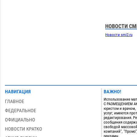
08.08
958
Завтра астраханцы проведут день в
18:00
режиме экстремальной температурной
нагрузки
НОВОСТИ СМ
07.08
839
Новости smi2.ru
Загрузить еще
НАВИГАЦИЯ
ВАЖНО!
Использование мат
ГЛАВНОЕ
С РАЗМЕЩЕНИЕМ АКТ
юристом и врачом,
ФЕДЕРАЛЬНОЕ
услуг; имеются пр
редактирования. Ре
ОФИЦИАЛЬНО
сообщения содержа
свободой массовой
НОВОСТИ КРАТКО
компаний", "Промо"
рекламы.