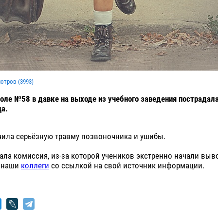
мотров (
3993
)
оле №58 в давке на выходе из учебного заведения пострадал
а.
чила серьёзную травму позвоночника и ушибы.
ала комиссия, из-за которой учеников экстренно начали выв
 наши
коллеги
со ссылкой на свой источник информации.