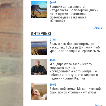
26.07
Записки астраханского
натуралиста. Волк-горбун, дикий
кот и другие посетители
фотоловушек заказника
«Степной»
Архив
ИНТЕРВЬЮ
21.04
Воды ждем больше нормы, но
насколько? Сергей Шипулин – об
уровне половодья и нересте рыбы
15.09
И.о. директора Каспийского
морского научно-
исследовательского центра – о
юбилее института, его задачах и
падении уровня Каспия
30.05
В большой семье. Межэтнический
брак: поиск «третьей» культуры
Архив