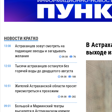
НОВОСТИ КРАТКО
В Астрах
Астраханцев зовут смотреть на
13:08
выходе и
падающие звезды и загадывать
желания
09.08
76
Тысячи астраханцев останутся без
12:03
горячей воды до двадцатого августа
09.08
188
Жителей Астраханской области просят
10:51
присмотреться к прохожим
09.08
282
Большой и Мариинский театры
09:01
высадятся в Астраханском кремле