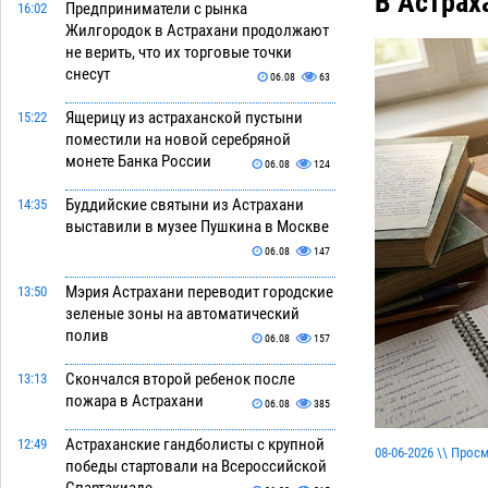
В Астрах
Предприниматели с рынка
16:02
Жилгородок в Астрахани продолжают
не верить, что их торговые точки
снесут
06.08
63
Ящерицу из астраханской пустыни
15:22
поместили на новой серебряной
монете Банка России
06.08
124
Буддийские святыни из Астрахани
14:35
выставили в музее Пушкина в Москве
06.08
147
Мэрия Астрахани переводит городские
13:50
зеленые зоны на автоматический
полив
06.08
157
Скончался второй ребенок после
13:13
пожара в Астрахани
06.08
385
Астраханские гандболисты с крупной
12:49
08-06-2026 \\ Прос
победы стартовали на Всероссийской