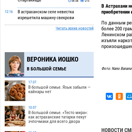
Спартакиаде
06.08
215
В Астрахани н
приобретении 
В астраханском селе невестка
12:16
изрешетила машину свекрови
По данным рег
06.08
305
более 200 гра
Читать архив новостей
Ленинском ра
Астраханские приставы выдворили 12
11:45
изъяли наркот
нелегалов прямым рейсом из
произошедшег
Шереметьево
06.08
199
ВЕРОНИКА ИОШКО
Как астраханцы назвали своих детей в
11:08
июле
06.08
227
В БОЛЬШОЙ СЕМЬЕ
Фото: Nano Banana
В Астрахани несовершеннолетнему
10:30
дали условные 1,5 года за найденные
17.07
В большой семье. Язык забыли —
200 г растения с наркотой
06.08
225
кайнары нет
Астраханский детский омбудсмен
09:54
помогла многодетному отцу вернуть
10.07
родительские права
В большой семье. «Тесто мира»:
06.08
333
как астраханские татарки пекут
эчпочмаки для всего двора
В Астрахани купеческий банк укроют
09:13
НОВОСТИ СМ
новой крышей за шестнадцать