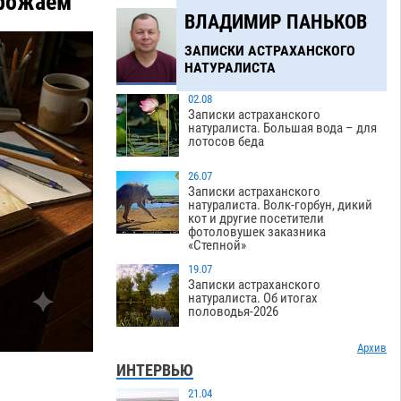
урожаем
ВЛАДИМИР ПАНЬКОВ
ЗАПИСКИ АСТРАХАНСКОГО
НАТУРАЛИСТА
02.08
Записки астраханского
натуралиста. Большая вода – для
лотосов беда
26.07
Записки астраханского
натуралиста. Волк-горбун, дикий
кот и другие посетители
фотоловушек заказника
«Степной»
19.07
Записки астраханского
натуралиста. Об итогах
половодья-2026
Архив
ИНТЕРВЬЮ
21.04