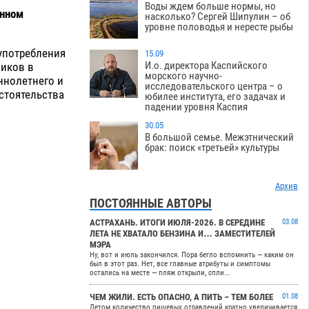
Воды ждем больше нормы, но
онном
насколько? Сергей Шипулин – об
.
уровне половодья и нересте рыбы
 употребления
15.09
И.о. директора Каспийского
ников в
морского научно-
ннолетнего и
исследовательского центра – о
стоятельства
юбилее института, его задачах и
падении уровня Каспия
30.05
В большой семье. Межэтнический
брак: поиск «третьей» культуры
Архив
ПОСТОЯННЫЕ АВТОРЫ
АСТРАХАНЬ. ИТОГИ ИЮЛЯ-2026. В СЕРЕДИНЕ
03.08
ЛЕТА НЕ ХВАТАЛО БЕНЗИНА И… ЗАМЕСТИТЕЛЕЙ
МЭРА
Ну, вот и июль закончился. Пора бегло вспомнить — каким он
был в этот раз. Нет, все главные атрибуты и симптомы
остались на месте — пляж открыли, спли...
ЧЕМ ЖИЛИ. ЕСТЬ ОПАСНО, А ПИТЬ – ТЕМ БОЛЕЕ
01.08
Летом количество пищевых отравлений кратно увеличивается