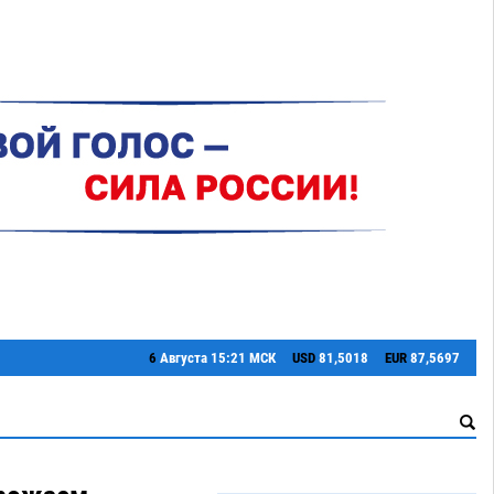
6
Августа
15:21 МСК
USD
81,5018
EUR
87,5697