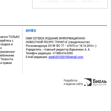
ИНФО
кается ТОЛЬКО
СМИ СЕТЕВОЕ ИЗДАНИЕ ИНФОРМАЦИОННО-
руйтесь с
НОВОСТНОЙ РЕСУРС "ПУНКТ-А" (свидетельство
товаров и
Роскомнадзора ЭЛ № ФС 77 – 67475 от 18.10.2016 г.)
го
Учредитель - главный редактор Варначкин А. А.
 указанные
Телефон редакции. +7-908-616-0293.
треблением
E-mail редакции:
punkt20102010@gmail.com
 "Новости
на правах