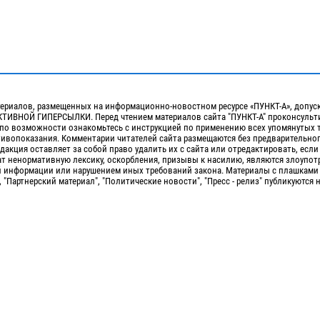
ериалов, размещенных на информационно-новостном ресурсе «ПУНКТ-А», допус
ИВНОЙ ГИПЕРСЫЛКИ. Перед чтением материалов сайта "ПУНКТ-А" проконсульти
 по возможности ознакомьтесь с инструкцией по применению всех упомянутых 
отивопоказания. Комментарии читателей сайта размещаются без предварительно
дакция оставляет за собой право удалить их с сайта или отредактировать, если
т ненормативную лексику, оскорбления, призывы к насилию, являются злоупо
 информации или нарушением иных требований закона. Материалы с плашками
, "Партнерский материал", "Политические новости", "Пресс - релиз" публикуются 