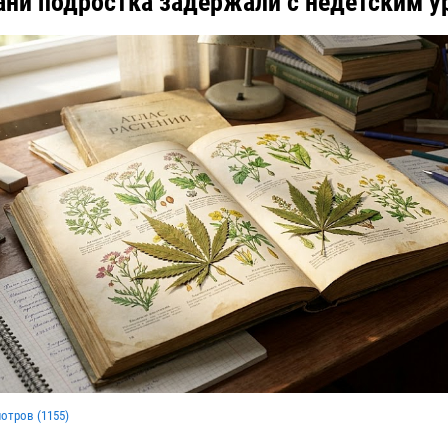
ани подростка задержали с недетским 
мотров (
1155
)