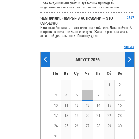
– это медицинский факт. И тут можно приводить
медстатистику или вспоминать недавнюю ситуацию ...
ЧЕМ ЖИЛИ. «ЖАРЫ» В АСТРАХАНИ — ЭТО
25.07
СЕРЬЕЗНО
Июльская Астрахань — это очень на любителя. Даже сейчас. А
в прошлые века все было еще хуже. Жара не располагала к
активной деятельности. Поэтому дома...
Архив
АВГУСТ 2026
Пн
Вт
Ср
Чт
Пт
Сб
Вс
1
2
3
4
5
6
7
8
9
10
11
12
13
14
15
16
17
18
19
20
21
22
23
24
25
26
27
28
29
30
31