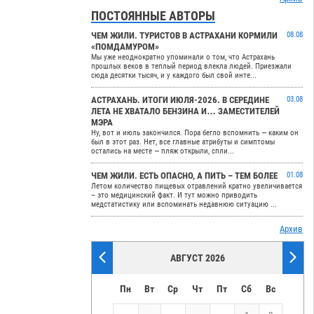
ПОСТОЯННЫЕ АВТОРЫ
ЧЕМ ЖИЛИ. ТУРИСТОВ В АСТРАХАНИ КОРМИЛИ
08.08
«ПОМДАМУРОМ»
Мы уже неоднократно упоминали о том, что Астрахань
прошлых веков в теплый период влекла людей. Приезжали
сюда десятки тысяч, и у каждого был свой инте...
АСТРАХАНЬ. ИТОГИ ИЮЛЯ-2026. В СЕРЕДИНЕ
03.08
ЛЕТА НЕ ХВАТАЛО БЕНЗИНА И… ЗАМЕСТИТЕЛЕЙ
МЭРА
Ну, вот и июль закончился. Пора бегло вспомнить — каким он
был в этот раз. Нет, все главные атрибуты и симптомы
остались на месте — пляж открыли, спли...
ЧЕМ ЖИЛИ. ЕСТЬ ОПАСНО, А ПИТЬ – ТЕМ БОЛЕЕ
01.08
Летом количество пищевых отравлений кратно увеличивается
– это медицинский факт. И тут можно приводить
медстатистику или вспоминать недавнюю ситуацию ...
Архив
АВГУСТ 2026
Пн
Вт
Ср
Чт
Пт
Сб
Вс