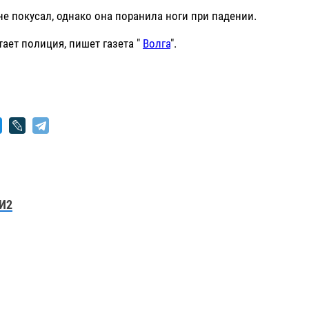
е покусал, однако она поранила ноги при падении.
тает полиция, пишет газета "
Волга
".
И2