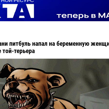
ани питбуль напал на беременную женщи
е той-терьера