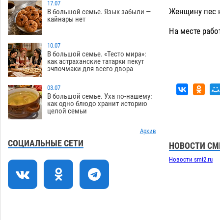
Игорь Мартынов вручил награды
17.07
16:58
Женщину пес н
В большой семье. Язык забыли —
тренерам и учителям физкультуры
кайнары нет
Камызякского района
08.08
397
На месте рабо
Ветеран из Астрахани отметил
15:32
10.07
столетний юбилей
В большой семье. «Тесто мира»:
08.08
616
как астраханские татарки пекут
эчпочмаки для всего двора
Погибший на Донбассе волонтер из
14:19
Астрахани стал героем мурала
03.07
08.08
580
В большой семье. Уха по-нашему:
как одно блюдо хранит историю
целой семьи
Подросток, перебегавший дорогу вне
13:10
перехода, попал под колеса авто в
Астрахани
Архив
08.08
707
СОЦИАЛЬНЫЕ СЕТИ
НОВОСТИ СМ
Астраханский следком помог
12:02
Новости smi2.ru
подростку получить зарплату за
честный труд
08.08
480
Фаворитская ноша: астраханские
10:51
гандболисты крупно проиграли
пермякам
08.08
443