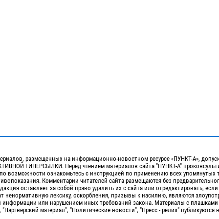
ериалов, размещенных на информационно-новостном ресурсе «ПУНКТ-А», допус
ИВНОЙ ГИПЕРСЫЛКИ. Перед чтением материалов сайта "ПУНКТ-А" проконсульти
 по возможности ознакомьтесь с инструкцией по применению всех упомянутых 
отивопоказания. Комментарии читателей сайта размещаются без предварительно
дакция оставляет за собой право удалить их с сайта или отредактировать, если
т ненормативную лексику, оскорбления, призывы к насилию, являются злоупо
 информации или нарушением иных требований закона. Материалы с плашками
, "Партнерский материал", "Политические новости", "Пресс - релиз" публикуются 