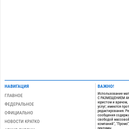
Лидеры чеченской диаспоры в
09:00
Астрахани осудили выходку молодого
лихача с улицы Никольской
08.08
990
Загрузить еще
НАВИГАЦИЯ
ВАЖНО!
Использование мат
ГЛАВНОЕ
С РАЗМЕЩЕНИЕМ АКТ
юристом и врачом,
ФЕДЕРАЛЬНОЕ
услуг; имеются пр
редактирования. Ре
ОФИЦИАЛЬНО
сообщения содержа
свободой массовой
НОВОСТИ КРАТКО
компаний", "Промо"
рекламы.