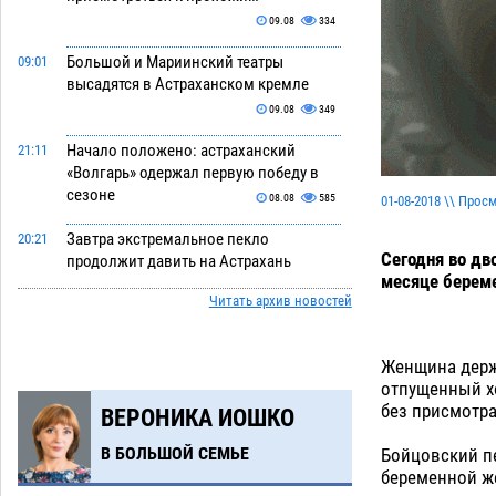
09.08
334
Большой и Мариинский театры
09:01
высадятся в Астраханском кремле
09.08
349
Начало положено: астраханский
21:11
«Волгарь» одержал первую победу в
сезоне
08.08
585
01-08-2018 \\ Прос
Завтра экстремальное пекло
20:21
Сегодня во дв
продолжит давить на Астрахань
месяце береме
08.08
595
Читать архив новостей
В Астраханских больницах
19:04
открываются художественные
Женщина держа
выставки
08.08
464
отпущенный хо
без присмотра
ВЕРОНИКА ИОШКО
Астраханца будут судить за попытку
18:09
сбыта крупной партии прегабалина
В БОЛЬШОЙ СЕМЬЕ
Бойцовский пе
08.08
563
беременной же