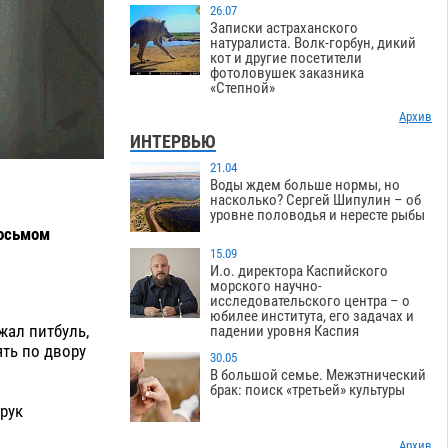
26.07
Записки астраханского
натуралиста. Волк-горбун, дикий
кот и другие посетители
фотоловушек заказника
«Степной»
Архив
ИНТЕРВЬЮ
21.04
Воды ждем больше нормы, но
насколько? Сергей Шипулин – об
уровне половодья и нересте рыбы
восьмом
15.09
И.о. директора Каспийского
морского научно-
исследовательского центра – о
юбилее института, его задачах и
жал питбуль,
падении уровня Каспия
ять по двору
30.05
В большой семье. Межэтнический
брак: поиск «третьей» культуры
рук
Архив