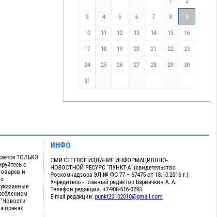
1
2
3
4
5
6
7
8
9
10
11
12
13
14
15
16
17
18
19
20
21
22
23
24
25
26
27
28
29
30
31
ИНФО
кается ТОЛЬКО
СМИ СЕТЕВОЕ ИЗДАНИЕ ИНФОРМАЦИОННО-
руйтесь с
НОВОСТНОЙ РЕСУРС "ПУНКТ-А" (свидетельство
товаров и
Роскомнадзора ЭЛ № ФС 77 – 67475 от 18.10.2016 г.)
го
Учредитель - главный редактор Варначкин А. А.
 указанные
Телефон редакции. +7-908-616-0293.
треблением
E-mail редакции:
punkt20102010@gmail.com
 "Новости
на правах