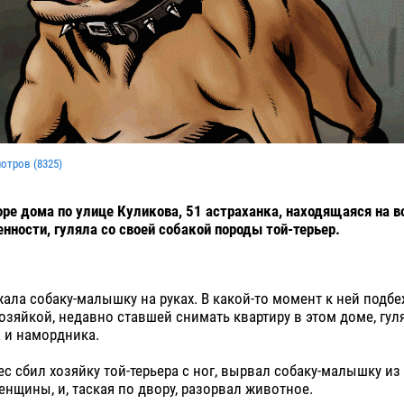
мотров (
8325
)
оре дома по улице Куликова, 51 астраханка, находящаяся на 
нности, гуляла со своей собакой породы той-терьер.
ла собаку-малышку на руках. В какой-то момент к ней подбе
зяйкой, недавно ставшей снимать квартиру в этом доме, гул
 и намордника.
с сбил хозяйку той-терьера с ног, вырвал собаку-малышку из 
нщины, и, таская по двору, разорвал животное.