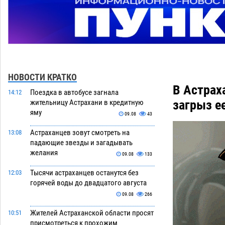
НОВОСТИ КРАТКО
В Астрах
Поездка в автобусе загнала
14:12
загрыз е
жительницу Астрахани в кредитную
яму
09.08
43
Астраханцев зовут смотреть на
13:08
падающие звезды и загадывать
желания
09.08
133
Тысячи астраханцев останутся без
12:03
горячей воды до двадцатого августа
09.08
266
Жителей Астраханской области просят
10:51
присмотреться к прохожим