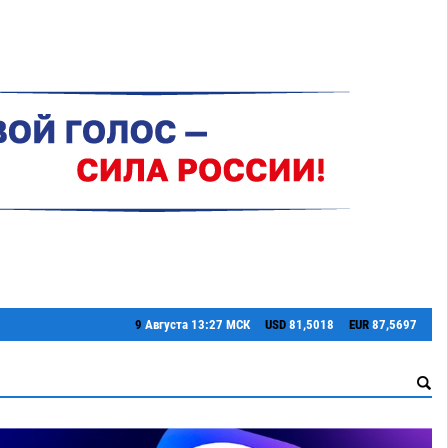
9
Августа
13:27 МСК
USD
81,5018
EUR
87,5697