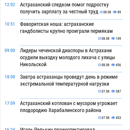
Астраханский следком помог подростку
12:02
получить зарплату за честный труд
08.08
89
Фаворитская ноша: астраханские
10:51
гандболисты крупно проиграли пермякам
08.08
149
Лидеры чеченской диаспоры в Астрахани
09:00
осудили выходку молодого лихача с улицы
Никольской
08.08
456
Завтра астраханцы проведут день в режиме
18:00
экстремальной температурной нагрузки
07.08
587
Астраханский котлован с мусором угрожает
17:09
плодородию Харабалинского района
07.08
453
Игорь Редькин проинспектировал
16:24