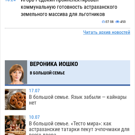
коммунальную готовность астраханского
земельного массива для льготников
07.08
450
Читать архив новостей
Тяга к сверхскоростям обошлась
15:28
астраханской логистической компании в 400
тысяч рублей
07.08
488
Астраханские кутилы сменили барные стойки
14:44
ВЕРОНИКА ИОШКО
на полицейские дежурки
07.08
495
В БОЛЬШОЙ СЕМЬЕ
С 11 августа астраханские водоемы
14:09
обеспечат притоком в семь тысяч кубов
17.07
В большой семье. Язык забыли — кайнары
07.08
1162
нет
Астраханский аэропорт попробует отбиться
13:29
от ворон в апелляционном суде
10.07
07.08
499
В большой семье. «Тесто мира»: как
астраханские татарки пекут эчпочмаки для
Астраханские археологи откопали древнюю
12:53
всего двора